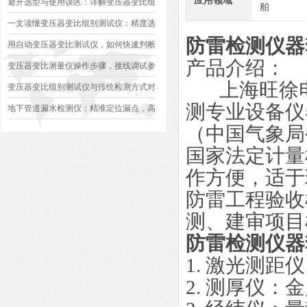
应用领域
避开选型与使用误区：详解变压器变比组
舶
别测试仪的日常校准方法、常见组别识别
一文读懂变压器变比组别测试仪：精度选
防雷检测仪器
异常排查方案
型、接线规范、报告生成全流程标准化操
用自动变压器变比测试仪，如何快速判断
产品介绍：
作指南
变压器是否合格？
变压器变比测量仪操作步骤，接线调试参
上海旺徐电
数设定变比测试数据保存使用教程
变压器变比组别测试仪与传统检测方式对
测专业设备仪
比：精度、速度与安全性深度分析
地下管道漏水检测仪：精准定位漏点，高
（中国气象局
效排查地下管网渗漏问题
国家法定计量
作方便，适于
防雷工程验收
测、建审项目
防雷检测仪器
1. 激光测距仪
2. 测厚仪