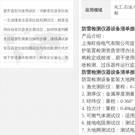
化工,石油,
应用领域
避开选型与使用误区：详解变压器变比组
舶
别测试仪的日常校准方法、常见组别识别
一文读懂变压器变比组别测试仪：精度选
防雷检测仪器设备清单接
异常排查方案
型、接线规范、报告生成全流程标准化操
用自动变压器变比测试仪，如何快速判断
产品介绍：
作指南
变压器是否合格？
变压器变比测量仪操作步骤，接线调试参
上海旺徐电气有限公司提
数设定变比测试数据保存使用教程
变压器变比组别测试仪与传统检测方式对
护装置检测资质管理办法
比：精度、速度与安全性深度分析
构检定或校准，易于使用
地下管道漏水检测仪：精准定位漏点，高
收检测、过压器件运行监
效排查地下管网渗漏问题
防雷检测仪器设备清单接
防雷检测设备套装大地网
1. 激光测距仪：量程：0-
2. 测厚仪：金属厚度测
3. 经纬仪：量程：0-360
4. 拉力计：量程：0-40kg
5. 可燃气体测试仪：适
6. 接地电阻测试仪：测试
7. 大地网测试仪：测试电流