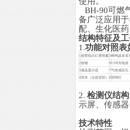
使用。
BH-90可
备广泛应用于
配、生化医药
结构特征及工
1.
功能对照表
1
报警指示灯透明窗
5
蜂鸣器发音
2
按键
6
USB充电座
3
液晶显示器
7
气体感应孔
4
背夹（仪器背部）
8
照明灯
2.
检测仪
结构
示屏、传感器
技术特性