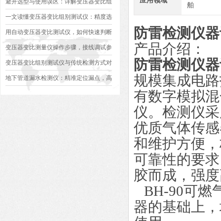
应用领域
避开选型与使用误区：详解变压器变比组
舶
别测试仪的日常校准方法、常见组别识别
一文读懂变压器变比组别测试仪：精度选
防雷检测仪器
异常排查方案
型、接线规范、报告生成全流程标准化操
用自动变压器变比测试仪，如何快速判断
产品介绍：
作指南
变压器是否合格？
变压器变比测量仪操作步骤，接线调试参
防雷检测仪器
数设定变比测试数据保存使用教程
变压器变比组别测试仪与传统检测方式对
规模集成电路
比：精度、速度与安全性深度分析
地下管道漏水检测仪：精准定位漏点，高
有数字模拟混
效排查地下管网渗漏问题
仪。检测仪采
优质气体传感
和维护方便，
可靠性的要求
胶而成，强度
BH-90可
器的基础上，