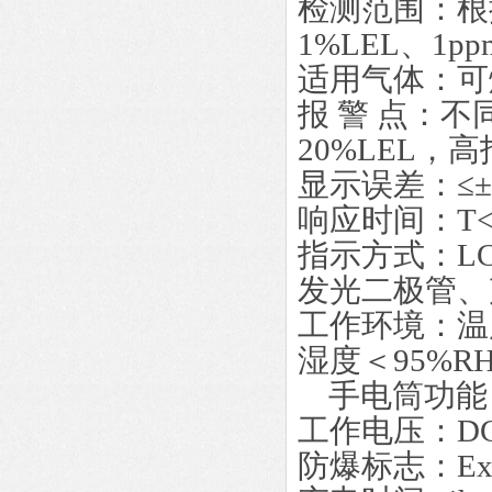
检测范围：根
1%LEL、1ppm
适用气体：可
报 警 点：
20%LEL，高
显示误差：≤±5
响应时间：T<3
指示方式：L
发光二极管、
工作环境：温度
湿度＜95%R
手电筒功能
工作电压：DC 
防爆标志：Exib 