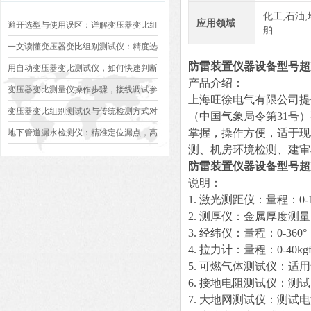
化工,石油,
应用领域
避开选型与使用误区：详解变压器变比组
舶
别测试仪的日常校准方法、常见组别识别
一文读懂变压器变比组别测试仪：精度选
防雷装置仪器设备型号超
异常排查方案
型、接线规范、报告生成全流程标准化操
用自动变压器变比测试仪，如何快速判断
产品介绍：
作指南
变压器是否合格？
变压器变比测量仪操作步骤，接线调试参
上海旺徐电气有限公司提
数设定变比测试数据保存使用教程
变压器变比组别测试仪与传统检测方式对
（中国气象局令第31号
比：精度、速度与安全性深度分析
掌握，操作方便，适于现
地下管道漏水检测仪：精准定位漏点，高
测、机房环境检测、建审
效排查地下管网渗漏问题
防雷装置仪器设备型号超
说明：
1. 激光测距仪：量程：0-
2. 测厚仪：金属厚度测
3. 经纬仪：量程：0-360
4. 拉力计：量程：0-40kg
5. 可燃气体测试仪：适
6. 接地电阻测试仪：测试
7. 大地网测试仪：测试电流