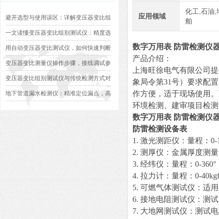
化工,石油,
应用领域
避开选型与使用误区：详解变压器变比组
舶
别测试仪的日常校准方法、常见组别识别
一文读懂变压器变比组别测试仪：精度选
数字万用表 防雷检测仪
异常排查方案
型、接线规范、报告生成全流程标准化操
用自动变压器变比测试仪，如何快速判断
产品介绍：
作指南
变压器是否合格？
变压器变比测量仪操作步骤，接线调试参
上海旺徐电气有限公司提
数设定变比测试数据保存使用教程
变压器变比组别测试仪与传统检测方式对
象局令第31号）要求配
比：精度、速度与安全性深度分析
作方便，适于现场使用。
地下管道漏水检测仪：精准定位漏点，高
环境检测、建审项目检测
效排查地下管网渗漏问题
数字万用表 防雷检测仪
防雷检测设备表
1. 激光测距仪：量程：0-
2. 测厚仪：金属厚度测
3. 经纬仪：量程：0-360
4. 拉力计：量程：0-40kg
5. 可燃气体测试仪：适
6. 接地电阻测试仪：测试
7. 大地网测试仪：测试电流