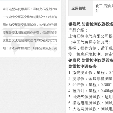
化工,石油,
应用领域
避开选型与使用误区：详解变压器变比组
舶
别测试仪的日常校准方法、常见组别识别
一文读懂变压器变比组别测试仪：精度选
钢卷尺 防雷检测仪器设
异常排查方案
型、接线规范、报告生成全流程标准化操
用自动变压器变比测试仪，如何快速判断
产品介绍：
作指南
变压器是否合格？
变压器变比测量仪操作步骤，接线调试参
上海旺徐电气有限公司提
数设定变比测试数据保存使用教程
变压器变比组别测试仪与传统检测方式对
（中国气象局令第31号
比：精度、速度与安全性深度分析
掌握，操作方便，适于现
地下管道漏水检测仪：精准定位漏点，高
测、机房环境检测、建审
效排查地下管网渗漏问题
钢卷尺 防雷检测仪器设
防雷检测设备表
1. 激光测距仪：量程：0-
2. 测厚仪：金属厚度测
3. 经纬仪：量程：0-360
4. 拉力计：量程：0-40kg
5. 可燃气体测试仪：适
6. 接地电阻测试仪：测试
7. 大地网测试仪：测试电流