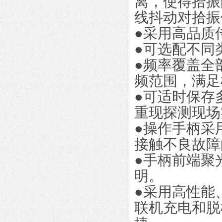
离，使得拾振
线抖动对拾振
●采用高品质
●可选配不同
●频率覆盖全
频范围，满足
●可适时保存
重现探测现场
●操作手柄采
接触不良故障
●手柄前端聚
明。
●采用高性能
联机充电和脱