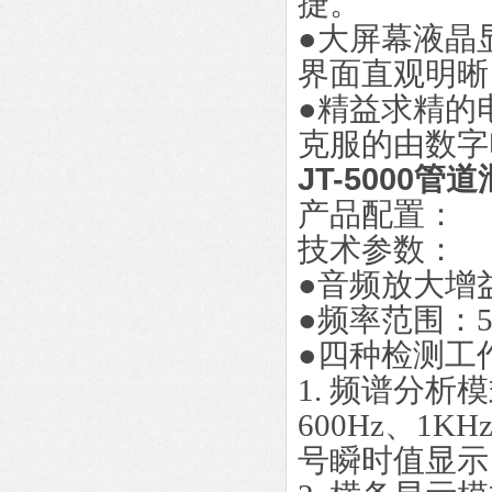
捷。
●大屏幕液晶
界面直观明晰
●精益求精的
克服的由数字
JT-5000管
产品配置：
技术参数：
●音频放大增益
●频率范围：5
●四种检测工
1. 频谱分析模式
600Hz、1K
号瞬时值显示