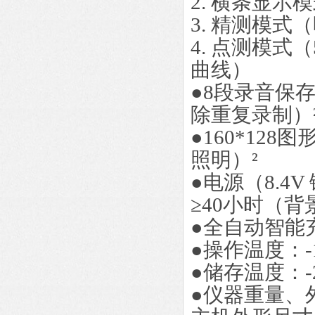
2. 横条显
3. 精测模
4. 点测模式
曲线）
●8段录音保
除重复录制）
●160*12
照明）²
●电源（8.
≥40小时（背
●全自动智能
●操作温度：-1
●储存温度：-
●仪器重量、