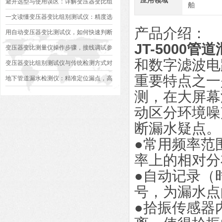
应用领域
避开选型与使用误区：详解变压器变比组
舶
别测试仪的日常校准方法、常见组别识别
一文读懂变压器变比组别测试仪：精度选
产品介绍：
异常排查方案
型、接线规范、报告生成全流程标准化操
用自动变压器变比测试仪，如何快速判断
JT-5000管
作指南
变压器是否合格？
变压器变比测量仪操作步骤，接线调试参
和数字滤波电
数设定变比测试数据保存使用教程
变压器变比组别测试仪与传统检测方式对
重要特点之一
比：精度、速度与安全性深度分析
地下管道漏水检测仪：精准定位漏点，高
测，在大屏幕
效排查地下管网渗漏问题
动区分环境噪
断漏水疑点。
●常用频率范
率上的相对分
●自动记录（
号，为漏水点
●拾振传感器