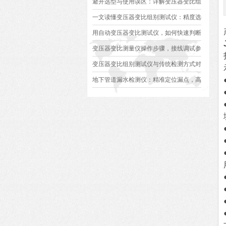
避开选型与使用误区：详解变压器变比组
别测试仪的日常校准方法、常见组别识别
一文读懂变压器变比组别测试仪：精度选
异常排查方案
型、接线规范、报告生成全流程标准化操
用自动变压器变比测试仪，如何快速判断
作指南
变压器是否合格？
变压器变比测量仪操作步骤，接线调试参
数设定变比测试数据保存使用教程
变压器变比组别测试仪与传统检测方式对
比：精度、速度与安全性深度分析
地下管道漏水检测仪：精准定位漏点，高
效排查地下管网渗漏问题