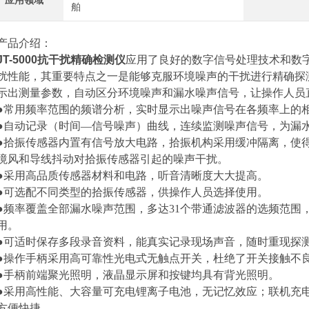
应用领域
舶
产品介绍：
JT-5000抗干扰精确检测仪
应用了良好的数字信号处理技术和数
扰性能，其重要特点之一是能够克服环境噪声的干扰进行精确探
示出测量参数，自动区分环境噪声和漏水噪声信号，让操作人员
●常用频率范围的频谱分析，实时显示出噪声信号在各频率上的
●自动记录（时间—信号噪声）曲线，连续监测噪声信号，为漏
●拾振传感器内置有信号放大电路，拾振机构采用缓冲隔离，使
境风和导线抖动对拾振传感器引起的噪声干扰。
●采用高品质传感器材料和电路，听音清晰度大大提高。
●可选配不同类型的拾振传感器，供操作人员选择使用。
●频率覆盖全部漏水噪声范围，多达31个带通滤波器的选频范围
用。
●可适时保存多段录音资料，能真实记录现场声音，随时重现探
●操作手柄采用高可靠性光电式无触点开关，杜绝了开关接触不
●手柄前端聚光照明，液晶显示屏和按键均具有背光照明。
●采用高性能、大容量可充电锂离子电池，无记忆效应；联机充
方便快捷。