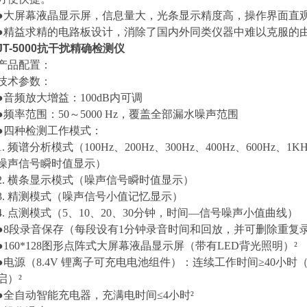
●大屏幕液晶显示屏，信息量大，光条显示精度高，操作界面直
●精益求精的电路板设计，消除了国内外同类仪器中难以克服的
JT-5000抗干扰精确检测仪
产品配置：
技术参数：
●音频放大增益：100dB内可调
●频率范围：50～5000 Hz，覆盖全部漏水噪声范围
●四种检测工作模式：
1. 频谱分析模式（100Hz、200Hz、300Hz、400Hz、600Hz、
噪声信号瞬时值显示）
2. 横条显示模式（噪声信号瞬时值显示）
3. 精测模式（噪声信号小值记忆显示）
4. 点测模式（5、10、20、30分钟，时间—信号噪声小值曲线）
●8段录音保存（每段设有1分钟录音时间和回放，并可删除重复录
●160*128图形点阵式大屏幕液晶显示屏（带有LED背光照明）²
●电源（8.4V 锂离子可充电电池组件）：连续工作时间≥40小时
启）²
●全自动智能充电器，充满电时间≤4小时²