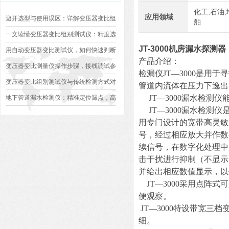
化工,石油,
应用领域
避开选型与使用误区：详解变压器变比组
舶
别测试仪的日常校准方法、常见组别识别
一文读懂变压器变比组别测试仪：精度选
JT-3000机房漏水探测器
异常排查方案
型、接线规范、报告生成全流程标准化操
用自动变压器变比测试仪，如何快速判断
产品介绍：
作指南
变压器是否合格？
变压器变比测量仪操作步骤，接线调试参
检漏仪JT—3000是
数设定变比测试数据保存使用教程
变压器变比组别测试仪与传统检测方式对
管道内流体在压力下逸出
比：精度、速度与安全性深度分析
JT—3000漏水检测
地下管道漏水检测仪：精准定位漏点，高
JT—3000漏水检测
效排查地下管网渗漏问题
用专门设计的宽带高灵敏
号，经过相应放大并作数
续信号，在数字化处理中
击干扰进行抑制（不显示
并给出相应数值显示，以
JT—3000采用点阵
便观察。
JT—3000特设带宽
细。