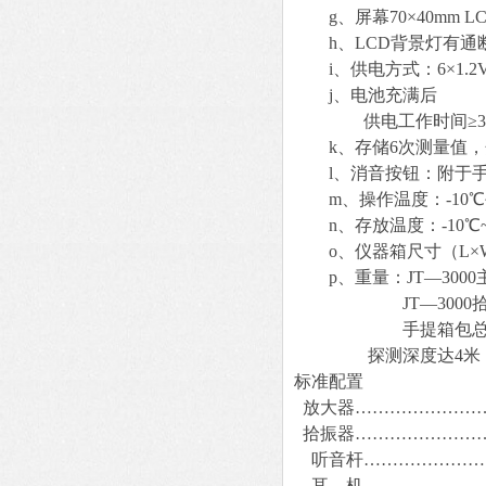
g、屏幕70×40mm L
h、LCD背景灯有通断
i、供电方式：6×1.2
j、电池充满后
供电工作时间≥35
k、存储6次测量值，
l、消音按钮：附于
m、操作温度：-10℃~
n、存放温度：-10℃~
o、仪器箱尺寸（L×W×D）
p、重量：JT—3000主
JT—3000拾振器（
手提箱包总重 5.
探测深度达4米
标准配置
放大器……………………
拾振器……………………
听音杆…………………
耳 机…………………