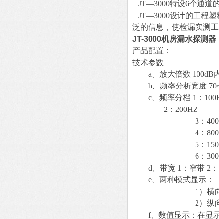
JT—3000特设6个
JT—3000设计的工
泛的信息，使检漏实测工
JT-3000机房漏水探测器
产品配置：
技术参数
a、放大倍数 100dB
b、频率分析宽度 70~
c、频率分档 1：100
2：200HZ
3：400H
4：800H
5：1500
6：3000
d、带宽 1：窄带 2：
e、两种模式显示：
1）横向单条
2）纵向6条
f、数值显示：在显示条