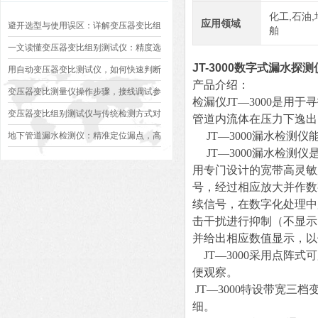
化工,石油,
应用领域
避开选型与使用误区：详解变压器变比组
舶
别测试仪的日常校准方法、常见组别识别
一文读懂变压器变比组别测试仪：精度选
JT-3000数字式漏水探测
异常排查方案
型、接线规范、报告生成全流程标准化操
用自动变压器变比测试仪，如何快速判断
产品介绍：
作指南
变压器是否合格？
变压器变比测量仪操作步骤，接线调试参
检漏仪JT—3000是
数设定变比测试数据保存使用教程
变压器变比组别测试仪与传统检测方式对
管道内流体在压力下逸出
比：精度、速度与安全性深度分析
JT—3000漏水检测
地下管道漏水检测仪：精准定位漏点，高
JT—3000漏水检测
效排查地下管网渗漏问题
用专门设计的宽带高灵敏
号，经过相应放大并作数
续信号，在数字化处理中
击干扰进行抑制（不显示
并给出相应数值显示，以
JT—3000采用点阵
便观察。
JT—3000特设带宽
细。