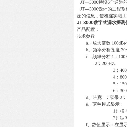
JT—3000特设6个
JT—3000设计的工
泛的信息，使检漏实测工
JT-3000数字式漏水探测
产品配置：
技术参数
a、放大倍数 100dB
b、频率分析宽度 70~
c、频率分档 1：100
2：200HZ
3：400H
4：800H
5：1500
6：3000
d、带宽 1：窄带 2：
e、两种模式显示：
1）横向单条
2）纵向6条
f、数值显示：在显示条