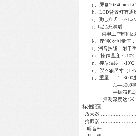
g、屏幕70×40mm L
h、LCD背景灯有通断
i、供电方式：6×1.2
j、电池充满后
供电工作时间≥35
k、存储6次测量值，
l、消音按钮：附于
m、操作温度：-10℃~
n、存放温度：-10℃~
o、仪器箱尺寸（L×W×D）
p、重量：JT—3000主
JT—3000拾振器（
手提箱包总重 5.
探测深度达4米
标准配置
放大器……………………
拾振器……………………
听音杆…………………
耳 机…………………