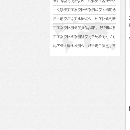
避开选型与使用误区：详解变压器变比组
别测试仪的日常校准方法、常见组别识别
一文读懂变压器变比组别测试仪：精度选
异常排查方案
型、接线规范、报告生成全流程标准化操
用自动变压器变比测试仪，如何快速判断
作指南
变压器是否合格？
变压器变比测量仪操作步骤，接线调试参
数设定变比测试数据保存使用教程
变压器变比组别测试仪与传统检测方式对
比：精度、速度与安全性深度分析
地下管道漏水检测仪：精准定位漏点，高
效排查地下管网渗漏问题