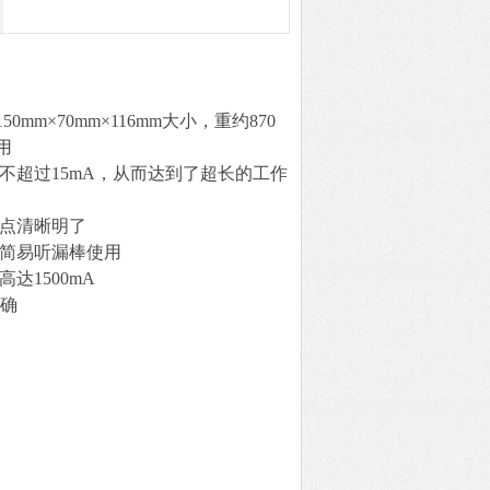
m×70mm×116mm大小，重约870
用
不超过15mA，从而达到了超长的工作
漏点清晰明了
为简易听漏棒使用
达1500mA
精确