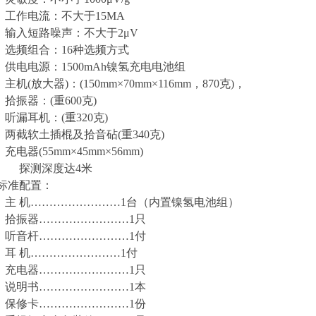
工作电流：不大于15MA
输入短路噪声：不大于2μV
选频组合：16种选频方式
供电电源：1500mAh镍氢充电电池组
主机(放大器)：(150mm×70mm×116mm，870克)，
拾振器：(重600克)
听漏耳机：(重320克)
两截软土插棍及拾音砧(重340克)
充电器(55mm×45mm×56mm)
探测深度达4米
标准配置：
主 机……………………1台（内置镍氢电池组）
拾振器……………………1只
听音杆……………………1付
耳 机……………………1付
充电器……………………1只
说明书……………………1本
保修卡……………………1份