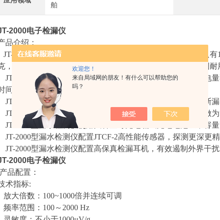
应用领域
舶
JT-2000电子检漏仪
产品介绍：
JT-2000型漏水检测仪为袖珍便携式漏水检测仪，主机体积只有150m
克，携带操作极为轻巧简便，整体设计采用全金属外壳，坚固耐
欢迎您！
JT-2000型漏水检测仪采用微电流工作时间设计，每小时耗电量
来自局域网的朋友！有什么可以帮助您的
吗？
时间
JT-2000型漏水检测仪为机械式电表和LED发光管显示，判断
JT-2000型漏水检测仪随机标配金属插杆及拾音盘，可单独做
JT-2000型漏水检测仪使用大容量可充电镍氢充电电池组，容量高
JT-2000型漏水检测仪配置JTCF-2高性能传感器，探测更深更
JT-2000型漏水检测仪配置高保真检漏耳机，有效遏制外界干扰
JT-2000电子检漏仪
产品配置：
技术指标:
放大倍数：100~1000倍并连续可调
频率范围：100～2000 Hz
灵敏度：不小于1000μV/g