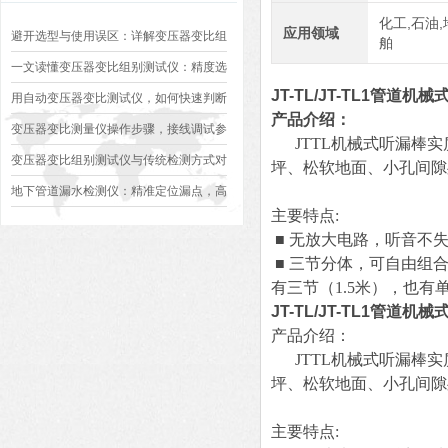
化工,石油,
应用领域
避开选型与使用误区：详解变压器变比组
舶
别测试仪的日常校准方法、常见组别识别
一文读懂变压器变比组别测试仪：精度选
JT-TL/JT-TL1管道机
异常排查方案
型、接线规范、报告生成全流程标准化操
用自动变压器变比测试仪，如何快速判断
产品介绍：
作指南
变压器是否合格？
变压器变比测量仪操作步骤，接线调试参
JTTL机械式听漏棒实
数设定变比测试数据保存使用教程
变压器变比组别测试仪与传统检测方式对
坪、松软地面、小孔间隙
比：精度、速度与安全性深度分析
地下管道漏水检测仪：精准定位漏点，高
主要特点:
效排查地下管网渗漏问题
■ 无放大电路，听音不
■ 三节分体，可自由组
有三节（1.5米），也有单
JT-TL/JT-TL1管道机
产品介绍：
JTTL机械式听漏棒实
坪、松软地面、小孔间隙
主要特点: