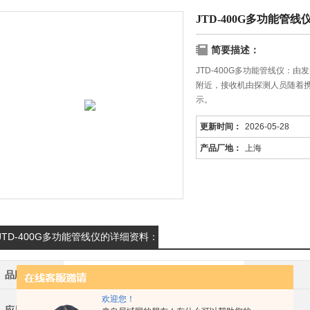
JTD-400G多功能管线
简要描述：
JTD-400G多功能管线仪：
附近，接收机由探测人员随着
示。
更新时间：
2026-05-28
产品厂地：
上海
JTD-400G多功能管线仪的详细资料：
品牌
其他品牌
产地类别
欢迎您！
化工,石油,地矿,电子/电池,道路/轨道/船