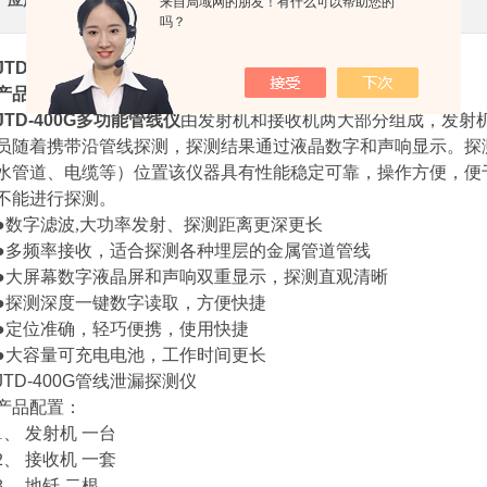
应用领域
来自局域网的朋友！有什么可以帮助您的
舶
吗？
JTD-400G多功能管线仪
产品介绍：
JTD-400G多功能管线仪
由发射机和接收机两大部分组成，发射
员随着携带沿管线探测，探测结果通过液晶数字和声响显示。探
水管道、电缆等）位置该仪器具有性能稳定可靠，操作方便，便
不能进行探测。
●数字滤波,大功率发射、探测距离更深更长
●多频率接收，适合探测各种埋层的金属管道管线
●大屏幕数字液晶屏和声响双重显示，探测直观清晰
●探测深度一键数字读取，方便快捷
●定位准确，轻巧便携，使用快捷
●大容量可充电电池，工作时间更长
JTD-400G管线泄漏探测仪
产品配置：
1、 发射机 一台
2、 接收机 一套
3、 地钎 二根