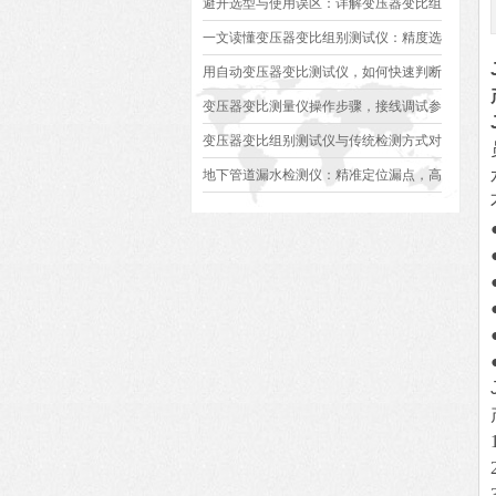
避开选型与使用误区：详解变压器变比组
别测试仪的日常校准方法、常见组别识别
一文读懂变压器变比组别测试仪：精度选
异常排查方案
型、接线规范、报告生成全流程标准化操
用自动变压器变比测试仪，如何快速判断
作指南
变压器是否合格？
变压器变比测量仪操作步骤，接线调试参
数设定变比测试数据保存使用教程
变压器变比组别测试仪与传统检测方式对
比：精度、速度与安全性深度分析
地下管道漏水检测仪：精准定位漏点，高
效排查地下管网渗漏问题