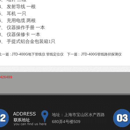
4、 发射导线 一根
5、 耳机 一只
6、 充用电缆 两根
7、 仪器操作手册 一本
8、 仪器保修卡 一本
9、 手提式铝合金包装箱1只
上一篇 :
JTD-400G地下管线仪 管线定位仪
下一篇 :
JTD-400G管线路径探测仪
426489
地址：上海市宝山区水产西路
680弄4号楼509