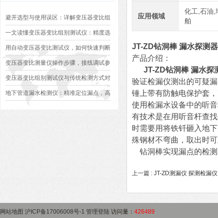
化工,石油,
应用领域
避开选型与使用误区：详解变压器变比组
舶
别测试仪的日常校准方法、常见组别识别
一文读懂变压器变比组别测试仪：精度选
JT-ZD钻洞棒 漏水探测器
异常排查方案
型、接线规范、报告生成全流程标准化操
用自动变压器变比测试仪，如何快速判断
产品介绍：
作指南
变压器是否合格？
变压器变比测量仪操作步骤，接线调试参
JT-ZD钻洞棒 漏水探
数设定变比测试数据保存使用教程
变压器变比组别测试仪与传统检测方式对
验证检漏仪测出的可疑漏
比：精度、速度与安全性深度分析
锤上带有防触电保护套，耐
地下管道漏水检测仪：精准定位漏点，高
使用检漏水设备中的听音
效排查地下管网渗漏问题
有技术是在用听音杆查找
时需要用将铁钎砸入地下
殊钢材不弯曲，取出时可
钻洞棒实现漏点的检测
上一篇 :
JT-ZD测漏仪 探测检漏仪
网站地图
沪ICP备17006008号-1
管理登陆
访问量：
426489