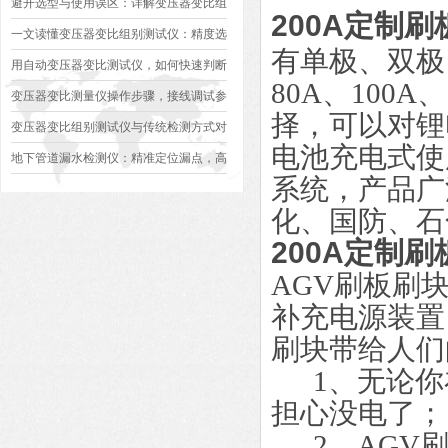
避开选型与使用误区：详解变压器变比组
200A定制
别测试仪的日常校准方法、常见组别识别
一文读懂变压器变比组别测试仪：精度选
有单极、双极、
异常排查方案
型、接线规范、报告生成全流程标准化操
用自动变压器变比测试仪，如何快速判断
80A、100A
作指南
变压器是否合格？
变压器变比测量仪操作步骤，接线调试参
择，可以对锂
数设定变比测试数据保存使用教程
变压器变比组别测试仪与传统检测方式对
电池充电式使
比：精度、速度与安全性深度分析
地下管道漏水检测仪：精准定位漏点，高
系统，产品广
效排查地下管网渗漏问题
化、国防、石
200A定制
AGV刷板刷
补充电源装置
刷块带给人们
1、无论你
担心没电了；
2、AGV刷