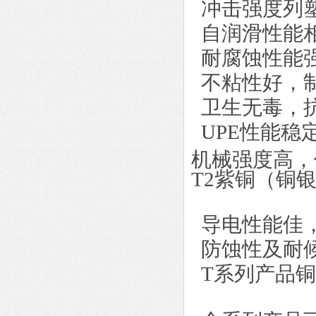
冲击强度列塑
自润滑性能
耐腐蚀性能
不粘性好，
卫生无毒，抗
UPE性能稳
机械强度高，
T2紫铜（铜
导电性能佳
防蚀性及耐
T系列产品铜