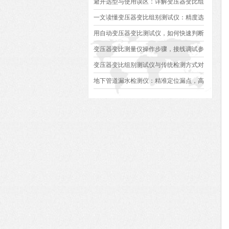
避开选型与使用误区：详解变压器变比组
别测试仪的日常校准方法、常见组别识别
一文读懂变压器变比组别测试仪：精度选
异常排查方案
型、接线规范、报告生成全流程标准化操
用自动变压器变比测试仪，如何快速判断
作指南
变压器是否合格？
变压器变比测量仪操作步骤，接线调试参
数设定变比测试数据保存使用教程
变压器变比组别测试仪与传统检测方式对
比：精度、速度与安全性深度分析
地下管道漏水检测仪：精准定位漏点，高
效排查地下管网渗漏问题