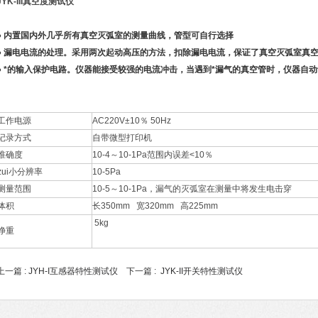
JYK-III真空度测试仪
● 内置国内外几乎所有真空灭弧室的测量曲线，管型可自行选择
● 漏电电流的处理。采用两次起动高压的方法，扣除漏电电流，保证了真空灭弧室真
● *的输入保护电路。仪器能接受较强的电流冲击，当遇到*漏气的真空管时，仪器自
工作电源
AC220V±10％ 50Hz
记录方式
自带微型打印机
准确度
10-4～10-1Pa范围内误差<10％
zui小分辨率
10-5Pa
测量范围
10-5～10-1Pa，漏气的灭弧室在测量中将发生电击穿
体积
长350mm 宽320mm 高225mm
5kg
净重
上一篇 :
JYH-I互感器特性测试仪
下一篇 :
JYK-II开关特性测试仪