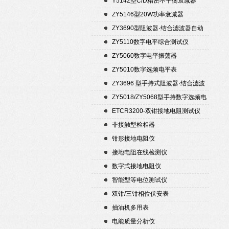
Y5142型C/D精密不平衡衰减器
（50Ω）
ZY5146型20W功率衰减器
ZY3690型阻波器·结合滤波器自动
测试仪
ZY5110数字电平综合测试仪
ZY5060数字电平振荡器
ZY5010数字选频电平表
ZY3696 型手持式阻波器·结合滤波
器自动测试仪
ZY5018/ZY5068型手持数字选频电
平表/电平振荡器
ETCR3200-双钳接地电阻测试仪
非接触型检相器
钳形接地电阻仪
接地电阻在线检测仪
数字式接地电阻仪
智能型等电位测试仪
双钳/三钳相位伏安表
抽油机多用表
电能质量分析仪