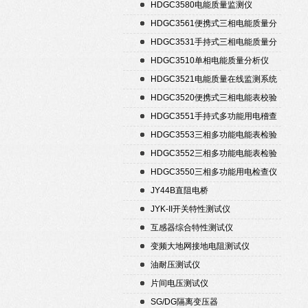
置
HDGC3580电能质量监测仪
HDGC3561便携式三相电能质量分
析仪
HDGC3531手持式三相电能质量分
析仪
HDGC3510单相电能质量分析仪
HDGC3521电能质量在线监测系统
HDGC3520便携式三相电能表校验
仪
HDGC3551手持式多功能用电稽查
仪
HDGC3553三相多功能电能表检验
装置
HDGC3552三相多功能电能表检验
装置
HDGC3550三相多功能用电检查仪
JY44B直阻电桥
JYK-II开关特性测试仪
互感器综合特性测试仪
变频大地网接地电阻测试仪
油耐压测试仪
片间电压测试仪
SG/DG隔离变压器