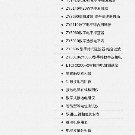
Y5142型C/D精密不平衡衰减器
（50Ω）
ZY5146型20W功率衰减器
ZY3690型阻波器·结合滤波器自动
测试仪
ZY5110数字电平综合测试仪
ZY5060数字电平振荡器
ZY5010数字选频电平表
ZY3696 型手持式阻波器·结合滤波
器自动测试仪
ZY5018/ZY5068型手持数字选频电
平表/电平振荡器
ETCR3200-双钳接地电阻测试仪
非接触型检相器
钳形接地电阻仪
接地电阻在线检测仪
数字式接地电阻仪
智能型等电位测试仪
双钳/三钳相位伏安表
抽油机多用表
电能质量分析仪