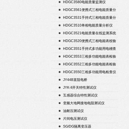
置
HDGC3580电能质量监测仪
HDGC3561便携式三相电能质量分
析仪
HDGC3531手持式三相电能质量分
析仪
HDGC3510单相电能质量分析仪
HDGC3521电能质量在线监测系统
HDGC3520便携式三相电能表校验
仪
HDGC3551手持式多功能用电稽查
仪
HDGC3553三相多功能电能表检验
装置
HDGC3552三相多功能电能表检验
装置
HDGC3550三相多功能用电检查仪
JY44B直阻电桥
JYK-II开关特性测试仪
互感器综合特性测试仪
变频大地网接地电阻测试仪
油耐压测试仪
片间电压测试仪
SG/DG隔离变压器