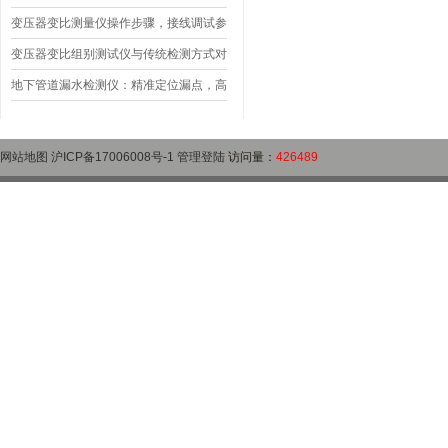
作指南
变压器是否合格？
变压器变比测量仪操作步骤，接线调试参
数设定变比测试数据保存使用教程
变压器变比组别测试仪与传统检测方式对
比：精度、速度与安全性深度分析
地下管道漏水检测仪：精准定位漏点，高
效排查地下管网渗漏问题
网站地图
沪ICP备17006008号-1
管理登陆
访问量：
426489