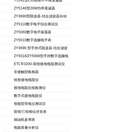
Y5142型C/D精密不平衡衰减器
（50Ω）
ZY5146型20W功率衰减器
ZY3690型阻波器·结合滤波器自动
测试仪
ZY5110数字电平综合测试仪
ZY5060数字电平振荡器
ZY5010数字选频电平表
ZY3696 型手持式阻波器·结合滤波
器自动测试仪
ZY5018/ZY5068型手持数字选频电
平表/电平振荡器
ETCR3200-双钳接地电阻测试仪
非接触型检相器
钳形接地电阻仪
接地电阻在线检测仪
数字式接地电阻仪
智能型等电位测试仪
双钳/三钳相位伏安表
抽油机多用表
电能质量分析仪