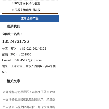
SF6气体回收净化装置
变压器直流电阻测试仪
查看全部产品
联系我们
全国统一热线：
13524731726
传真（FAX）：86-021-56146322
邮编（P.C）：201906
E-mail：
359845197@qq.com
地址：上海市宝山区水产西路680弄4号楼
509
相关文章
避开选型与使用误区：详解变压器变比组
别测试仪的日常校准方法、常见组别识别
一文读懂变压器变比组别测试仪：精度选
异常排查方案
型、接线规范、报告生成全流程标准化操
用自动变压器变比测试仪，如何快速判断