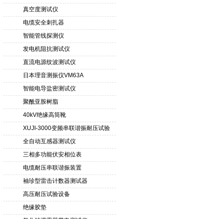
真空度测试仪
电缆安全刺扎器
智能管线探测仪
发电机阻抗测试仪
直流电源纹波测试仪
日本理音测振仪VM63A
智能电导盐密测试仪
聚酰亚胺树脂
40kV绝缘高筒靴
XUJI-3000变频串联谐振耐压试验
装置
全自动互感器测试仪
三相多功能伏安相位表
电缆耐压串联谐振装置
袖珍型雷击计数器测试器
高压耐压试验设备
绝缘胶垫