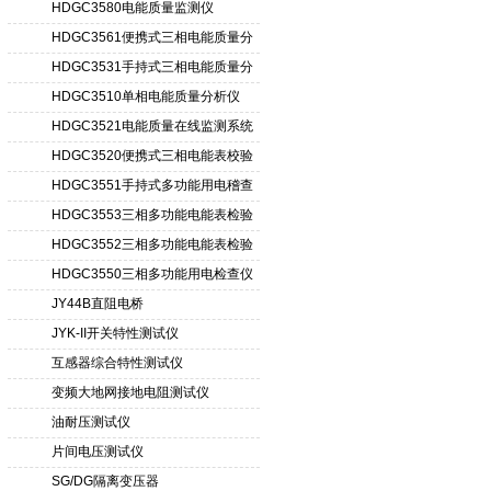
置
HDGC3580电能质量监测仪
HDGC3561便携式三相电能质量分
析仪
HDGC3531手持式三相电能质量分
析仪
HDGC3510单相电能质量分析仪
HDGC3521电能质量在线监测系统
HDGC3520便携式三相电能表校验
仪
HDGC3551手持式多功能用电稽查
仪
HDGC3553三相多功能电能表检验
装置
HDGC3552三相多功能电能表检验
装置
HDGC3550三相多功能用电检查仪
JY44B直阻电桥
JYK-II开关特性测试仪
互感器综合特性测试仪
变频大地网接地电阻测试仪
油耐压测试仪
片间电压测试仪
SG/DG隔离变压器