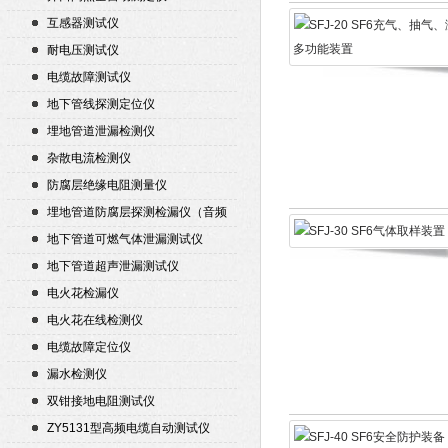
互感器测试仪
耐电压测试仪
电缆故障测试仪
地下管线探测定位仪
埋地管道泄漏检测仪
杂散电流检测仪
防腐层绝缘电阻测量仪
埋地管道防腐层探测检漏仪（音频
检漏仪）
地下管道可燃气体泄漏测试仪
地下管道超声泄漏测试仪
电火花检漏仪
电火花在线检测仪
电缆故障定位仪
漏水检测仪
双钳接地电阻测试仪
ZY5131型高频电缆自动测试仪