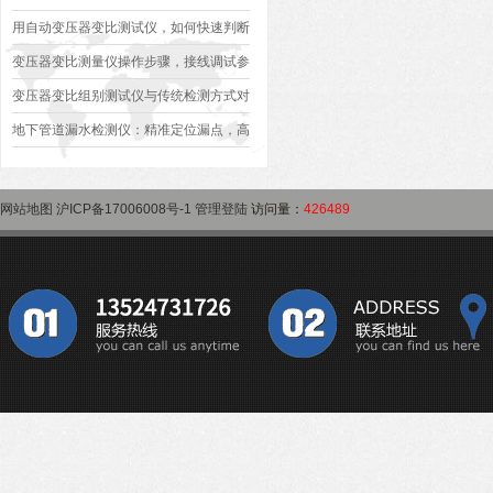
异常排查方案
型、接线规范、报告生成全流程标准化操
用自动变压器变比测试仪，如何快速判断
作指南
变压器是否合格？
变压器变比测量仪操作步骤，接线调试参
数设定变比测试数据保存使用教程
变压器变比组别测试仪与传统检测方式对
比：精度、速度与安全性深度分析
地下管道漏水检测仪：精准定位漏点，高
效排查地下管网渗漏问题
网站地图
沪ICP备17006008号-1
管理登陆
访问量：
426489