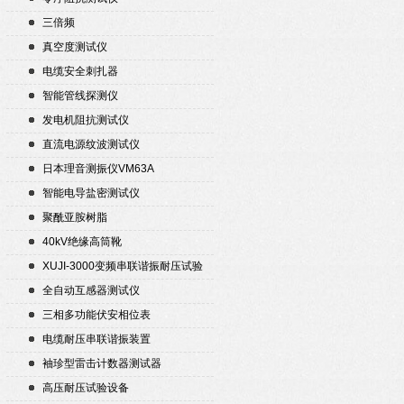
三倍频
真空度测试仪
电缆安全刺扎器
智能管线探测仪
发电机阻抗测试仪
直流电源纹波测试仪
日本理音测振仪VM63A
智能电导盐密测试仪
聚酰亚胺树脂
40kV绝缘高筒靴
XUJI-3000变频串联谐振耐压试验
装置
全自动互感器测试仪
三相多功能伏安相位表
电缆耐压串联谐振装置
袖珍型雷击计数器测试器
高压耐压试验设备