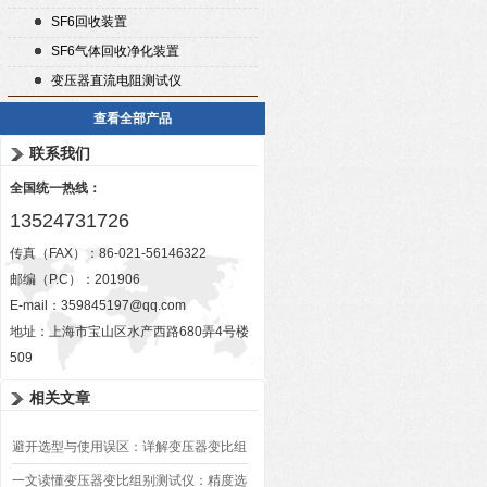
SF6回收装置
SF6气体回收净化装置
变压器直流电阻测试仪
查看全部产品
联系我们
全国统一热线：
13524731726
传真（FAX）：86-021-56146322
邮编（P.C）：201906
E-mail：
359845197@qq.com
地址：上海市宝山区水产西路680弄4号楼
509
相关文章
避开选型与使用误区：详解变压器变比组
别测试仪的日常校准方法、常见组别识别
一文读懂变压器变比组别测试仪：精度选