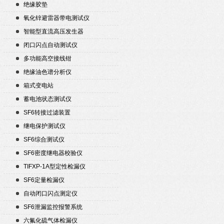
绝缘胶垫
氧化锌避雷器带电测试仪
智能型直流高压发生器
闭口闪点自动测试仪
多功能高空接线钳
绝缘油色谱分析仪
箱式变电站
蓄电池状态测试仪
SF6转接过滤装置
继电保护测试仪
SF6综合测试仪
SF6密度继电器校验仪
TIFXP-1A型定性检漏仪
SF6定量检漏仪
自动闭口闪点测定仪
SF6泄漏监控报警系统
六氟化硫气体检漏仪