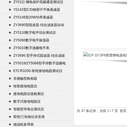
ZY5111 继电保护高频通道测试仪
Y5142型C/D精密不平衡衰减器
（50Ω）
ZY5146型20W功率衰减器
ZY3690型阻波器·结合滤波器自动
测试仪
ZY5110数字电平综合测试仪
ZY5060数字电平振荡器
ZY5010数字选频电平表
ZY3696 型手持式阻波器·结合滤波
器自动测试仪
ZY5018/ZY5068型手持数字选频电
平表/电平振荡器
ETCR3200-双钳接地电阻测试仪
非接触型检相器
钳形接地电阻仪
接地电阻在线检测仪
数字式接地电阻仪
智能型等电位测试仪
共 37 条记录，当前 1 / 7 页 
双钳/三钳相位伏安表
抽油机多用表