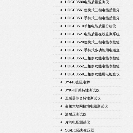
置
HDGC3580电能质量监测仪
HDGC3561便携式三相电能质量分
析仪
HDGC3531手持式三相电能质量分
析仪
HDGC3510单相电能质量分析仪
HDGC3521电能质量在线监测系统
HDGC3520便携式三相电能表校验
仪
HDGC3551手持式多功能用电稽查
仪
HDGC3553三相多功能电能表检验
装置
HDGC3552三相多功能电能表检验
装置
HDGC3550三相多功能用电检查仪
JY44B直阻电桥
JYK-II开关特性测试仪
互感器综合特性测试仪
变频大地网接地电阻测试仪
油耐压测试仪
片间电压测试仪
SG/DG隔离变压器