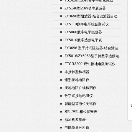
Y5142型C/D精密不平衡衰减器
（50Ω）
ZY5146型20W功率衰减器
ZY3690型阻波器·结合滤波器自动
测试仪
ZY5110数字电平综合测试仪
ZY5060数字电平振荡器
ZY5010数字选频电平表
ZY3696 型手持式阻波器·结合滤波
器自动测试仪
ZY5018/ZY5068型手持数字选频电
平表/电平振荡器
ETCR3200-双钳接地电阻测试仪
非接触型检相器
钳形接地电阻仪
接地电阻在线检测仪
数字式接地电阻仪
智能型等电位测试仪
双钳/三钳相位伏安表
抽油机多用表
电能质量分析仪