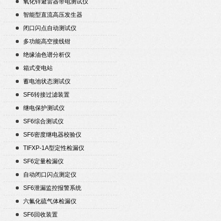
氧化锌避雷器带电测试仪
智能型直流高压发生器
闭口闪点自动测试仪
多功能高空接线钳
绝缘油色谱分析仪
箱式变电站
蓄电池状态测试仪
SF6转接过滤装置
继电保护测试仪
SF6综合测试仪
SF6密度继电器校验仪
TIFXP-1A型定性检漏仪
SF6定量检漏仪
自动闭口闪点测定仪
SF6泄漏监控报警系统
六氟化硫气体检漏仪
SF6回收装置