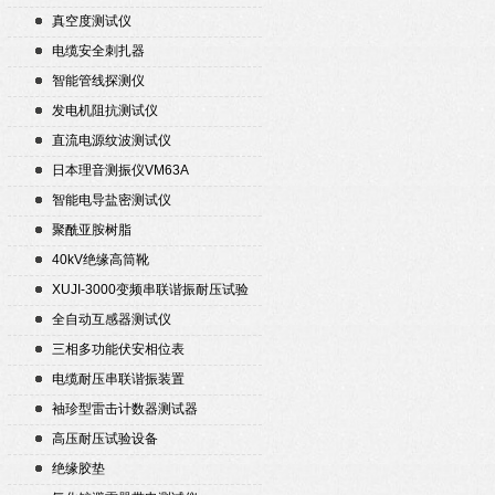
真空度测试仪
电缆安全刺扎器
智能管线探测仪
发电机阻抗测试仪
直流电源纹波测试仪
日本理音测振仪VM63A
智能电导盐密测试仪
聚酰亚胺树脂
40kV绝缘高筒靴
XUJI-3000变频串联谐振耐压试验
装置
全自动互感器测试仪
三相多功能伏安相位表
电缆耐压串联谐振装置
袖珍型雷击计数器测试器
高压耐压试验设备
绝缘胶垫