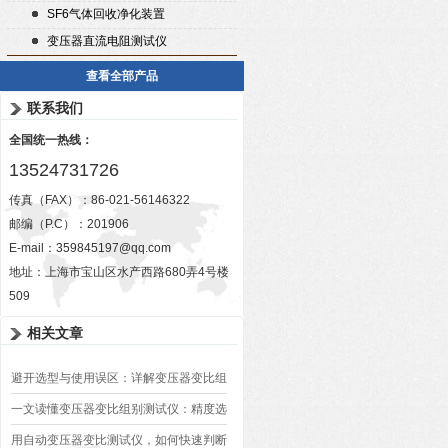
SF6气体回收净化装置
变压器直流电阻测试仪
查看全部产品
联系我们
全国统一热线：
13524731726
传真（FAX）：86-021-56146322
邮编（P.C）：201906
E-mail：
359845197@qq.com
地址：上海市宝山区水产西路680弄4号楼
509
相关文章
避开选型与使用误区：详解变压器变比组
别测试仪的日常校准方法、常见组别识别
一文读懂变压器变比组别测试仪：精度选
异常排查方案
型、接线规范、报告生成全流程标准化操
用自动变压器变比测试仪，如何快速判断