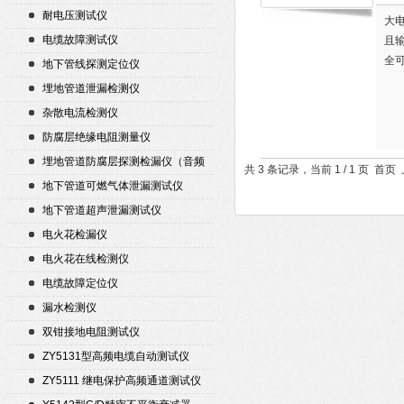
耐电压测试仪
大
电缆故障测试仪
且
全
地下管线探测定位仪
埋地管道泄漏检测仪
杂散电流检测仪
防腐层绝缘电阻测量仪
埋地管道防腐层探测检漏仪（音频
共 3 条记录，当前 1 / 1 页 
检漏仪）
地下管道可燃气体泄漏测试仪
地下管道超声泄漏测试仪
电火花检漏仪
电火花在线检测仪
电缆故障定位仪
漏水检测仪
双钳接地电阻测试仪
ZY5131型高频电缆自动测试仪
ZY5111 继电保护高频通道测试仪