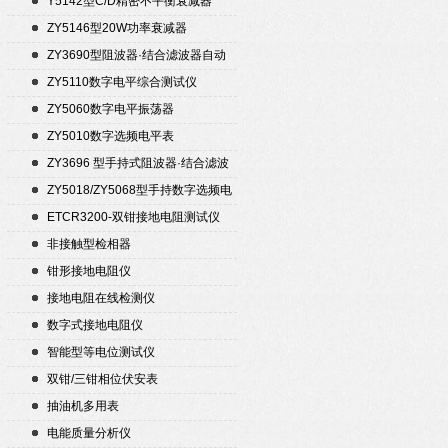
Y5142型C/D精密不平衡衰减器
（50Ω）
ZY5146型20W功率衰减器
ZY3690型阻波器·结合滤波器自动
测试仪
ZY5110数字电平综合测试仪
ZY5060数字电平振荡器
ZY5010数字选频电平表
ZY3696 型手持式阻波器·结合滤波
器自动测试仪
ZY5018/ZY5068型手持数字选频电
平表/电平振荡器
ETCR3200-双钳接地电阻测试仪
非接触型检相器
钳形接地电阻仪
接地电阻在线检测仪
数字式接地电阻仪
智能型等电位测试仪
双钳/三钳相位伏安表
抽油机多用表
电能质量分析仪