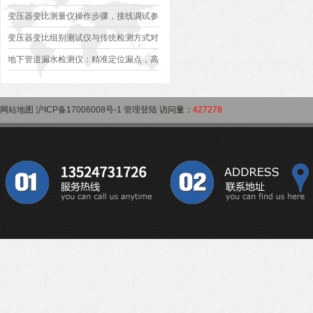
作指南
变压器是否合格？
变压器变比测量仪操作步骤，接线调试参
数设定变比测试数据保存使用教程
变压器变比组别测试仪与传统检测方式对
比：精度、速度与安全性深度分析
地下管道漏水检测仪：精准定位漏点，高
效排查地下管网渗漏问题
网站地图
沪ICP备17006008号-1
管理登陆
访问量：
427278