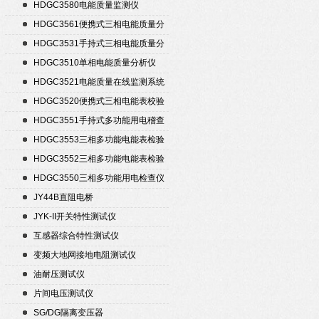
置
HDGC3580电能质量监测仪
HDGC3561便携式三相电能质量分
析仪
HDGC3531手持式三相电能质量分
析仪
HDGC3510单相电能质量分析仪
HDGC3521电能质量在线监测系统
HDGC3520便携式三相电能表校验
仪
HDGC3551手持式多功能用电稽查
仪
HDGC3553三相多功能电能表检验
装置
HDGC3552三相多功能电能表检验
装置
HDGC3550三相多功能用电检查仪
JY44B直阻电桥
JYK-II开关特性测试仪
互感器综合特性测试仪
变频大地网接地电阻测试仪
油耐压测试仪
片间电压测试仪
SG/DG隔离变压器