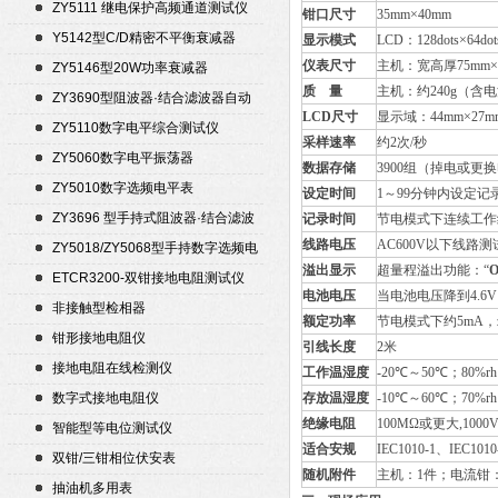
ZY5111 继电保护高频通道测试仪
钳口尺寸
35mm×40mm
Y5142型C/D精密不平衡衰减器
显示模式
LCD：128dots×64dot
（50Ω）
仪表尺寸
主机：宽高厚75mm×1
ZY5146型20W功率衰减器
质 量
主机：约240g（含电
ZY3690型阻波器·结合滤波器自动
LCD
尺寸
显示域：44mm×27m
测试仪
ZY5110数字电平综合测试仪
采样速率
约2次/秒
ZY5060数字电平振荡器
数据存储
3900组（掉电或更
ZY5010数字选频电平表
设定时间
1～99分钟内设定
ZY3696 型手持式阻波器·结合滤波
记录时间
节电模式下连续工作
器自动测试仪
线路电压
AC600V以下线路测
ZY5018/ZY5068型手持数字选频电
溢出显示
超量程溢出功能：“
平表/电平振荡器
ETCR3200-双钳接地电阻测试仪
电池电压
当电池电压降到4.
非接触型检相器
额定功率
节电模式下约5mA，z
钳形接地电阻仪
引线长度
2米
接地电阻在线检测仪
工作温湿度
-20℃～50℃；80%r
数字式接地电阻仪
存放温湿度
-10℃～60℃；70%r
绝缘电阻
100MΩ或更大,1000
智能型等电位测试仪
适合安规
IEC1010-1、IEC10
双钳/三钳相位伏安表
随机附件
主机：1件；电流钳：
抽油机多用表