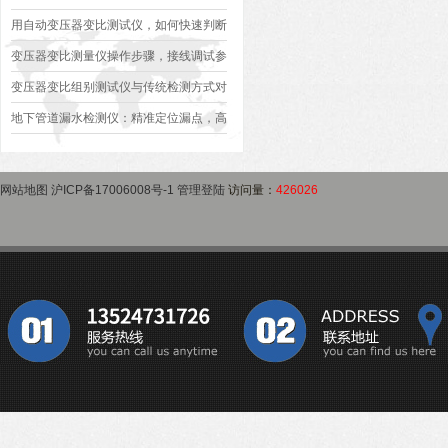
异常排查方案
型、接线规范、报告生成全流程标准化操
用自动变压器变比测试仪，如何快速判断
作指南
变压器是否合格？
变压器变比测量仪操作步骤，接线调试参
数设定变比测试数据保存使用教程
变压器变比组别测试仪与传统检测方式对
比：精度、速度与安全性深度分析
地下管道漏水检测仪：精准定位漏点，高
效排查地下管网渗漏问题
网站地图
沪ICP备17006008号-1
管理登陆
访问量：
426026