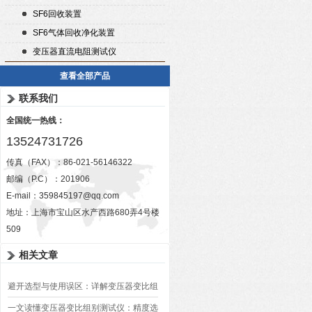
SF6回收装置
SF6气体回收净化装置
变压器直流电阻测试仪
查看全部产品
联系我们
全国统一热线：
13524731726
传真（FAX）：86-021-56146322
邮编（P.C）：201906
E-mail：
359845197@qq.com
地址：上海市宝山区水产西路680弄4号楼
509
相关文章
避开选型与使用误区：详解变压器变比组
别测试仪的日常校准方法、常见组别识别
一文读懂变压器变比组别测试仪：精度选