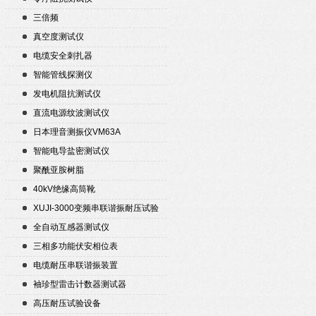
三倍频
真空度测试仪
电缆安全刺扎器
智能管线探测仪
发电机阻抗测试仪
直流电源纹波测试仪
日本理音测振仪VM63A
智能电导盐密测试仪
聚酰亚胺树脂
40kV绝缘高筒靴
XUJI-3000变频串联谐振耐压试验
装置
全自动互感器测试仪
三相多功能伏安相位表
电缆耐压串联谐振装置
袖珍型雷击计数器测试器
高压耐压试验设备