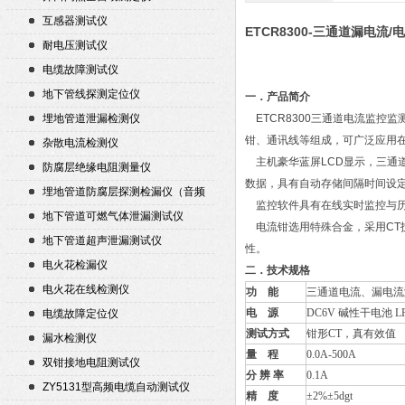
互感器测试仪
ETCR8300-三通道漏电流
耐电压测试仪
电缆故障测试仪
地下管线探测定位仪
一．产品简介
埋地管道泄漏检测仪
ETCR8300三通道电流监控
钳、通讯线等组成，可广泛应用在
杂散电流检测仪
主机豪华蓝屏LCD显示，三通道
防腐层绝缘电阻测量仪
数据，具有自动存储间隔时间设定
埋地管道防腐层探测检漏仪（音频
监控软件具有在线实时监控与历
检漏仪）
地下管道可燃气体泄漏测试仪
电流钳选用特殊合金，采用CT
地下管道超声泄漏测试仪
性。
电火花检漏仪
二．技术规格
电火花在线检测仪
功 能
三通道电流、漏电流
电 源
DC6V 碱性干电池 LR0
电缆故障定位仪
测试方式
钳形CT，真有效值
漏水检测仪
量 程
0.0A-500A
双钳接地电阻测试仪
分 辨 率
0.1A
ZY5131型高频电缆自动测试仪
精 度
±2%±5dgt