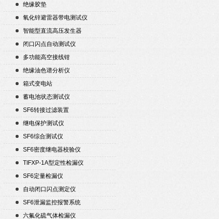
绝缘胶垫
氧化锌避雷器带电测试仪
智能型直流高压发生器
闭口闪点自动测试仪
多功能高空接线钳
绝缘油色谱分析仪
箱式变电站
蓄电池状态测试仪
SF6转接过滤装置
继电保护测试仪
SF6综合测试仪
SF6密度继电器校验仪
TIFXP-1A型定性检漏仪
SF6定量检漏仪
自动闭口闪点测定仪
SF6泄漏监控报警系统
六氟化硫气体检漏仪