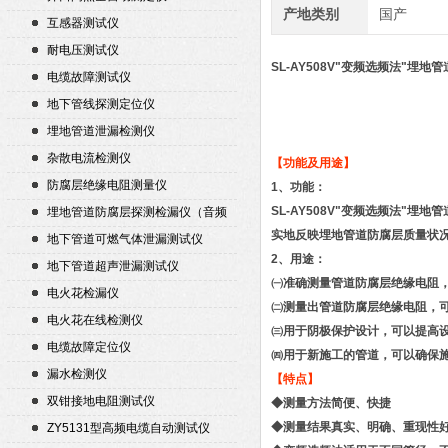
产地类别
国产
互感器测试仪
耐电压测试仪
SL-AY508V"变频选频法"埋
电缆故障测试仪
地下管线探测定位仪
埋地管道泄漏检测仪
杂散电流检测仪
【功能及用途】
防腐层绝缘电阻测量仪
1、功能：
SL-AY508V"变频选频法
埋地管道防腐层探测检漏仪（音频
实地反映埋地管道防腐层质量状
检漏仪）
地下管道可燃气体泄漏测试仪
2、用途：
地下管道超声泄漏测试仪
㈠准确测量管道防腐层绝缘电阻
电火花检漏仪
㈡测量出管道防腐层绝缘电阻，
电火花在线检测仪
㈢用于阴极保护设计，可以提高
电缆故障定位仪
㈣用于新施工的管道，可以确保
漏水检测仪
【特点】
双钳接地电阻测试仪
◆测量方法简便、快捷
◆测量结果真实、明确、重现性
ZY5131型高频电缆自动测试仪