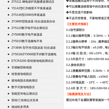
◆变频选频法适用于不同管径、
ZY5111 继电保护高频通道测试仪
◆可以测量连续管道中的任意长
Y5142型C/D精密不平衡衰减器
◆不受交流干扰影响
（50Ω）
ZY5146型20W功率衰减器
◆不必开挖管道、不影响管道正
ZY3690型阻波器·结合滤波器自动
【主要技术指标】
测试仪
ZY5110数字电平综合测试仪
3.1信号源部分
ZY5060数字电平振荡器
3.1.1输出频率范围： 0.3kHz ～ 
ZY5010数字选频电平表
3.1.2频率分辨率 ：1Hz , 频率稳定度
3.1.3输出电平误差：±0.2dB ,
ZY3696 型手持式阻波器·结合滤波
3.1.4输 出 阻 抗：0Ω ±10%
器自动测试仪
ZY5018/ZY5068型手持数字选频电
3.1.5外形尺寸：185×100×50 
平表/电平振荡器
ETCR3200-双钳接地电阻测试仪
3.2.接收机部分
非接触型检相器
3.2.1测量频率范围：0.3kHz ～ 3
钳形接地电阻仪
3.2.2测量电平输入阻抗：≥10kΩ
接地电阻在线检测仪
3.2.3环境温度: －10℃ ～ ＋4
数字式接地电阻仪
3.2.4外 形 尺 寸： 185×100×5
智能型等电位测试仪
【检测原理及方法】
通过向地下金属防腐管道施加一
双钳/三钳相位伏安表
抽油机多用表