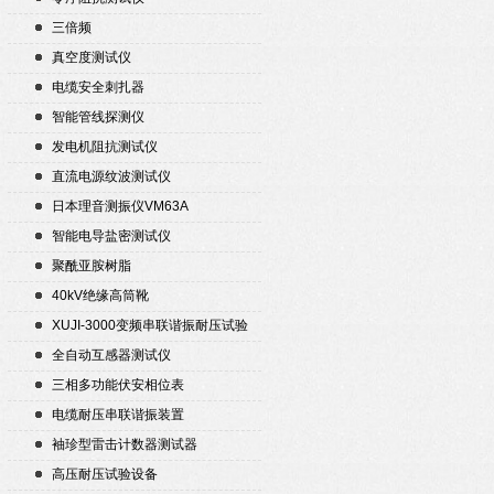
三倍频
真空度测试仪
电缆安全刺扎器
智能管线探测仪
发电机阻抗测试仪
直流电源纹波测试仪
日本理音测振仪VM63A
智能电导盐密测试仪
聚酰亚胺树脂
40kV绝缘高筒靴
XUJI-3000变频串联谐振耐压试验
装置
全自动互感器测试仪
三相多功能伏安相位表
电缆耐压串联谐振装置
袖珍型雷击计数器测试器
高压耐压试验设备