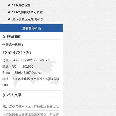
SF6回收装置
SF6气体回收净化装置
变压器直流电阻测试仪
查看全部产品
联系我们
全国统一热线：
13524731726
传真（FAX）：86-021-56146322
邮编（P.C）：201906
E-mail：
359845197@qq.com
地址：上海市宝山区水产西路680弄4号楼
509
相关文章
避开选型与使用误区：详解变压器变比组
别测试仪的日常校准方法、常见组别识别
一文读懂变压器变比组别测试仪：精度选