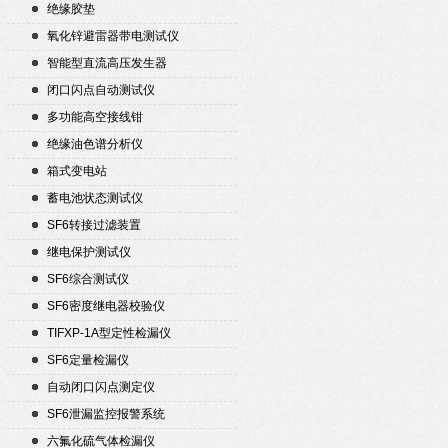
绝缘胶垫
氧化锌避雷器带电测试仪
智能型直流高压发生器
闭口闪点自动测试仪
多功能高空接线钳
绝缘油色谱分析仪
箱式变电站
蓄电池状态测试仪
SF6转接过滤装置
继电保护测试仪
SF6综合测试仪
SF6密度继电器校验仪
TIFXP-1A型定性检漏仪
SF6定量检漏仪
自动闭口闪点测定仪
SF6泄漏监控报警系统
六氟化硫气体检漏仪