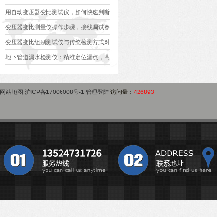
异常排查方案
型、接线规范、报告生成全流程标准化操
用自动变压器变比测试仪，如何快速判断
作指南
变压器是否合格？
变压器变比测量仪操作步骤，接线调试参
数设定变比测试数据保存使用教程
变压器变比组别测试仪与传统检测方式对
比：精度、速度与安全性深度分析
地下管道漏水检测仪：精准定位漏点，高
效排查地下管网渗漏问题
网站地图
沪ICP备17006008号-1
管理登陆
访问量：
426893