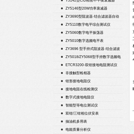
Y5142型C/D精密不平衡衰减器
（50Ω）
ZY5146型20W功率衰减器
ZY3690型阻波器·结合滤波器自动
测试仪
ZY5110数字电平综合测试仪
ZY5060数字电平振荡器
ZY5010数字选频电平表
ZY3696 型手持式阻波器·结合滤波
器自动测试仪
ZY5018/ZY5068型手持数字选频电
平表/电平振荡器
ETCR3200-双钳接地电阻测试仪
非接触型检相器
钳形接地电阻仪
接地电阻在线检测仪
数字式接地电阻仪
智能型等电位测试仪
双钳/三钳相位伏安表
抽油机多用表
电能质量分析仪