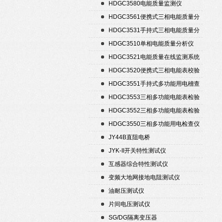
置
HDGC3580电能质量监测仪
HDGC3561便携式三相电能质量分
析仪
HDGC3531手持式三相电能质量分
析仪
HDGC3510单相电能质量分析仪
HDGC3521电能质量在线监测系统
HDGC3520便携式三相电能表校验
仪
HDGC3551手持式多功能用电稽查
仪
HDGC3553三相多功能电能表检验
装置
HDGC3552三相多功能电能表检验
装置
HDGC3550三相多功能用电检查仪
JY44B直阻电桥
JYK-II开关特性测试仪
互感器综合特性测试仪
变频大地网接地电阻测试仪
油耐压测试仪
片间电压测试仪
SG/DG隔离变压器