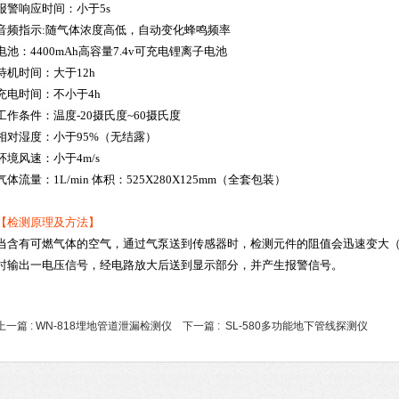
报警响应时间：小于5s
音频指示:随气体浓度高低，自动变化蜂鸣频率
电池：4400mAh高容量7.4v可充电锂离子电池
待机时间：大于12h
充电时间：不小于4h
工作条件：温度-20摄氏度~60摄氏度
相对湿度：小于95%（无结露）
环境风速：小于4m/s
气体流量：1L/min 体积：525X280X125mm（全套包装）
【检测原理及方法】
当含有可燃气体的空气，通过气泵送到传感器时，检测元件的阻值会迅速变大
时输出一电压信号，经电路放大后送到显示部分，并产生报警信号。
上一篇 :
WN-818埋地管道泄漏检测仪
下一篇 :
SL-580多功能地下管线探测仪