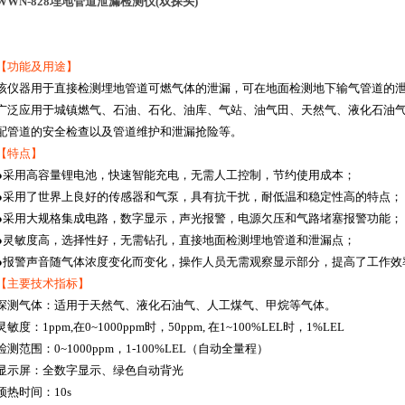
WWN-828埋地管道泄漏检测仪(双探头)
【功能及用途】
该仪器用于直接检测埋地管道可燃气体的泄漏，可在地面检测地下输气管道的
广泛应用于城镇燃气、石油、石化、油库、气站、油气田、天然气、液化石油
配管道的安全检查以及管道维护和泄漏抢险等。
【特点】
●采用高容量锂电池，快速智能充电，无需人工控制，节约使用成本；
●采用了世界上良好的传感器和气泵，具有抗干扰，耐低温和稳定性高的特点；
●采用大规格集成电路，数字显示，声光报警，电源欠压和气路堵塞报警功能；
●灵敏度高，选择性好，无需钻孔，直接地面检测埋地管道和泄漏点；
●报警声音随气体浓度变化而变化，操作人员无需观察显示部分，提高了工作效
【主要技术指标】
探测气体：适用于天然气、液化石油气、人工煤气、甲烷等气体。
灵敏度：1ppm,在0~1000ppm时，50ppm, 在1~100%LEL时，1%LEL
检测范围：0~1000ppm，1-100%LEL（自动全量程）
显示屏：全数字显示、绿色自动背光
预热时间：10s