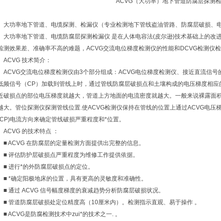
ACVG（大功率）地下管道防腐层探测
大功率地下管道、电缆探测、检漏仪（专业检测地下管线盗油管路、防腐层破损、
大功率地下管道、电缆防腐层探测检漏仪 是在人体电容法(皮尔逊)技术基础上的改进
检测效果差、准确率不高的难题，ACVG交流电位梯度检测仪的性能和DCVG检测仪检
ACVG 技术简介：
ACVG交流电位梯度检测仪由3个部分组成：ACVG电位梯度检测仪、接近直流信
低频信号（CP）加载到管线上时，通过管线防腐层破损点和土壤构成的电压梯度相应
近破损点的部位电压梯度就越大，管道上方地面的电流密度就越大。一般来说裸露面
越大。管位探测仪探测管线位置.使ACVG检测仪保持在管线的位置上通过ACVG电压梯
(CP)电流方向来确定管线破损严重程度和*位置。
ACVG 的技术特点 ：
■ ACVG 在防腐层的定量检测方面提供出完整的信息。
■ 评估防护层破损点严重程度为维修工作提供依据。
■ 进行*的外防腐层破损点的定位。
■ *确定阳极地床的位置，具有更高的灵敏度和准确性。
■ 通过 ACVG 信号幅度梯度的衰减趋势分析防腐层破损状况。
■ 管道防腐层破损处定位精度高（10厘米内）。检测指示直观、易于操作 。
■ ACVG是防腐检测技术中zui*的技术之一. 。