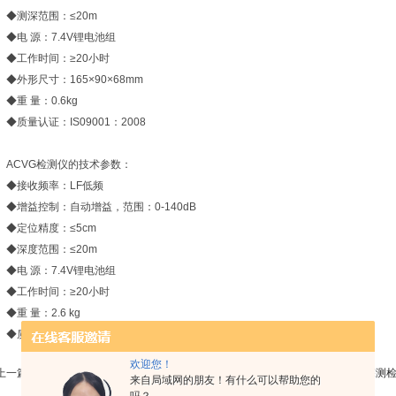
◆测深范围：≤20m
◆电 源：7.4V锂电池组
◆工作时间：≥20小时
◆外形尺寸：165×90×68mm
◆重 量：0.6kg
◆质量认证：IS09001：2008
ACVG检测仪的技术参数：
◆接收频率：LF低频
◆增益控制：自动增益，范围：0-140dB
◆定位精度：≤5cm
◆深度范围：≤20m
◆电 源：7.4V锂电池组
◆工作时间：≥20小时
◆重 量：2.6 kg
◆质量认证：IS09001：2008
欢迎您！
上一篇 :
ST-818埋地管道泄漏检测仪厂家
下一篇 :
ST-2818型埋地管道防腐层探测
来自局域网的朋友！有什么可以帮助您的