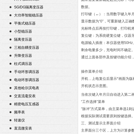
数据。
SG/DG隔离变压器
打印键（←）：当用数字键入年
大功率智能稳压器
显示数据为“0”，可重新键入正
平衡式稳压器
光标终点后再按打印键，打印机
小型稳压器
复位键：为系统硬复位键，仪器
隔离变压器
电源输入插座：本仪器使用50H
三相自耦变压器
剩余电量多少，充电时间不确定
升降变压器
通过上面各部件及按键功能介绍
柱式调压器
操作菜单介绍
手动环形调压器
开机，上电复位后显示*画面为版
电动环形调压器
开机状态示意图。
其他哈尔滨电表
当依次键入年月日自动进入第二画
交直流毫安表
“工作选择”菜单
精密电压互感器
“脉冲”方式菜单，由主菜单选1
频率表
根据实际测试需要原则按键选择
转速仪
三、测试显示主界面介绍
直流微安表
主界面分三个区，上方为计算参