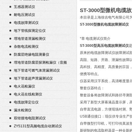
互感器测试仪
ST-3000型微机电缆
耐电压测试仪
本目录是上海徐吉电气有限公司
电缆故障测试仪
ST-3000型微机电缆故障测试仪
地下管线探测定位仪
埋地管道泄漏检测仪
*章 电缆测试仪简介
ST-3000型高压电缆故障测试仪
杂散电流检测仪
原来的电缆故障测试仪故障测试
防腐层绝缘电阻测量仪
高阻、短路、开路、泄漏性故障
埋地管道防腐层探测检漏仪（音频
高科技、高精度、高质量的宗旨
检漏仪）
地下管道可燃气体泄漏测试仪
便携等特点。
地下管道超声泄漏测试仪
仪器采用汉字系统，高清晰度显
电火花检漏仪
整套仪器特点：
电火花在线检测仪
整套设备将故障测试和路径寻测
电缆故障定位仪
采用了新型大屏幕液晶显示屏，
自带直流电源，方便现场对测、
漏水检测仪
USB通信接口：现仅供专业生产
双钳接地电阻测试仪
自带微型打印机，可打印传真波
ZY5131型高频电缆自动测试仪
新研制的电流取样器是一种全新的