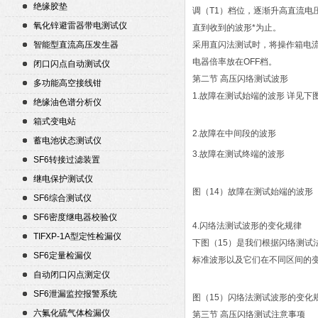
绝缘胶垫
调（T1）档位，逐渐升高直流
氧化锌避雷器带电测试仪
直到收到的波形*为止。
智能型直流高压发生器
采用直闪法测试时，将操作箱电流
电器倍率放在OFF档。
闭口闪点自动测试仪
第二节 高压闪络测试波形
多功能高空接线钳
1.故障在测试始端的波形 详见下
绝缘油色谱分析仪
箱式变电站
2.故障在中间段的波形
蓄电池状态测试仪
3.故障在测试终端的波形
SF6转接过滤装置
继电保护测试仪
图（14）故障在测试始端的波形
SF6综合测试仪
SF6密度继电器校验仪
4.闪络法测试波形的变化规律
TIFXP-1A型定性检漏仪
下图（15）是我们根据闪络测
SF6定量检漏仪
标准波形以及它们在不同区间的
自动闭口闪点测定仪
SF6泄漏监控报警系统
图（15）闪络法测试波形的变化
六氟化硫气体检漏仪
第三节 高压闪络测试注意事项