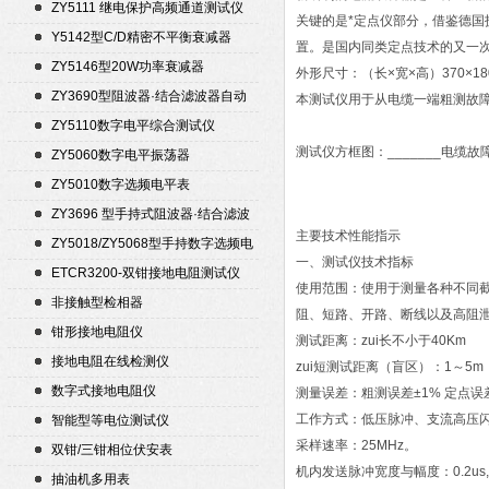
ZY5111 继电保护高频通道测试仪
关键的是*定点仪部分，借鉴德国
Y5142型C/D精密不平衡衰减器
置。是国内同类定点技术的又一
（50Ω）
ZY5146型20W功率衰减器
外形尺寸：（长×宽×高）370×180
ZY3690型阻波器·结合滤波器自动
本测试仪用于从电缆一端粗测故
测试仪
ZY5110数字电平综合测试仪
测试仪方框图：_______电缆
ZY5060数字电平振荡器
ZY5010数字选频电平表
ZY3696 型手持式阻波器·结合滤波
主要技术性能指示
器自动测试仪
ZY5018/ZY5068型手持数字选频电
一、测试仪技术指标
平表/电平振荡器
ETCR3200-双钳接地电阻测试仪
使用范围：使用于测量各种不同
非接触型检相器
阻、短路、开路、断线以及高阻
钳形接地电阻仪
测试距离：zui长不小于40Km
接地电阻在线检测仪
zui短测试距离（盲区）：1～5m
数字式接地电阻仪
测量误差：粗测误差±1% 定点误差
工作方式：低压脉冲、支流高压
智能型等电位测试仪
采样速率：25MHz。
双钳/三钳相位伏安表
机内发送脉冲宽度与幅度：0.2us, 10
抽油机多用表