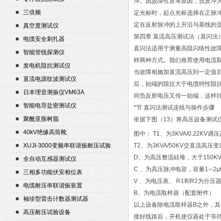
冲。因故障性质等原因，负反冲
三倍频
定光标时，起点光标选择在正脉
定在反射脉冲的上升沿与基线的
真空度测试仪
第四章 直流高压测试法（直闪法
电缆安全刺扎器
直闪法适用于测量高阻闪络性故
智能管线探测仪
样两种方式。我们推荐使用电流
发电机阻抗测试仪
当故障相施加直流高压到一定值后
直流电源纹波测试仪
后，始端的阻抗大于电缆特性阻抗
日本理音测振仪VM63A
间负反射电压又传一始端，这样
智能电导盐密测试仪
*节 直闪法测试连线与操作步骤
聚酰亚胺树脂
依据下图（13）将高压设备测试
40kV绝缘高筒靴
图中： T1、为3KVA/0.22KV调
XUJI-3000变频串联谐振耐压试验
T2、为3KVA/50KV交直流高压
装置
D、为高压整流硅堆，大于150KV/
全自动互感器测试仪
C 、为高压脉冲电容，容量1∽2μ
三相多功能伏安相位表
V 、为电压表、 R1和R2为分压
电缆耐压串联谐振装置
B、为电流取样器（配套附件）
袖珍型雷击计数器测试器
以上设备除电流取样器B之外，
高压耐压试验设备
接好线路后，开机使仪器处于等