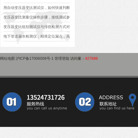
异常排查方案
型、接线规范、报告生成全流程标准化操
用自动变压器变比测试仪，如何快速判断
作指南
变压器是否合格？
变压器变比测量仪操作步骤，接线调试参
数设定变比测试数据保存使用教程
变压器变比组别测试仪与传统检测方式对
比：精度、速度与安全性深度分析
地下管道漏水检测仪：精准定位漏点，高
效排查地下管网渗漏问题
网站地图
沪ICP备17006008号-1
管理登陆
访问量：
427686