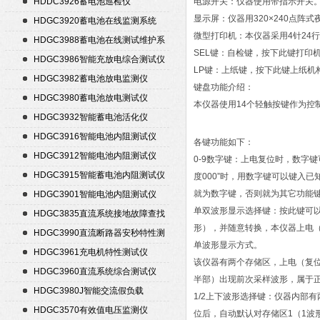
HDDC3926蓄电池巡检仪
电源开关：仪器使用带指示开关
显示屏：仪器用320×240点
HDGC3920蓄电池在线监测系统
微型打印机：本仪器采用4针24
HDGC3988蓄电池在线测试维护系
SEL键：自检键，按下此键打印
统
HDGC3986智能充放电综合测试仪
LP键：上纸键，按下此键上纸机
HDGC3982蓄电池放电监测仪
键盘功能介绍：
HDGC3980蓄电池放电测试仪
本仪器使用14个轻触按键作为控
HDGC3932智能蓄电池活化仪
HDGC3916智能电池内阻测试仪
各键功能如下：
HDGC3912智能电池内阻测试仪
0-9数字键：上电复位时，数字
HDGC3915智能蓄电池内阻测试仪
度000”时，用数字键可以键入
就为数字键，否则就为其它功能
HDGC3901智能电池内阻测试仪
单双波形显示选择键：按此键可
HDGC3835直流系统接地故障查找
形），并随意转换，本仪器上电
仪
HDGC3990直流断路器安秒特性测
单波形显示方式。
试仪
HDGC3961充电机特性测试仪
该仪器有两个存储区，上电（复位
HDGC3960直流系统综合测试仪
半部）出现前次采样波形，属于
HDGC3980J智能交流假负载
1/2上下波形选择键：仪器内部
HDGC3570有效值电压监测仪
位后，自动默认对存储区1（1波