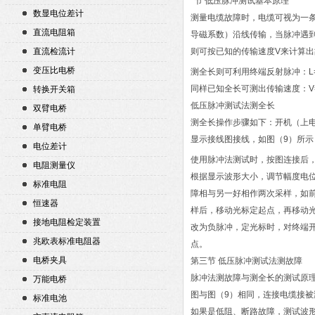
*节 低压脉冲测试基本原理
数显电位差计
测量电缆故障时，电缆可视为一
直流电阻箱
导磁系数）沿线传输，当脉冲遇
直流检流计
则可按已知的传输速度V来计算出故障
变压比电桥
测全长则可利用终端反射脉冲：L=V
同样已知全长可测出传输速度：V=2
转换开关箱
低压脉冲测试法测全长
双臂电桥
测全长操作步骤如下：开机（上电
单臂电桥
显示接线图接线，如图（9）所示
电位差计
使用脉冲法测试时，按图连接后，
电阻测量仪
根据显示波形大小，调节幅度电位器
标准电阻
障相与另一好相作两次采样，如前
恒速器
样后，移动光标定起点，再移动
接地电阻检定装置
改为负脉冲，定光标时，对终端
兆欧表标准电阻器
点。
电桥夹具
第三节 低压脉冲测试法测故障
脉冲法测故障与测全长的测试原
万能电桥
图与图（9）相同，连接电缆接
标准电池
如果是低阻、断路故障，测试波形