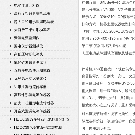
存储容量：8Kbyte并可分成
电能质量分析仪
显示分辨率：V/50米、V为传播速
高精度钳形泄漏电流表
显示方式：320×240 LCD液晶
超大口径钳形泄漏电流表
打印方式：机器主面板设微型打
大口径三相钳形功率表
电源与功耗：AC 200V± 10%
泄漏电流监测仪
体积：300×400×180mm（长×
第二节 仪器面板及操作功能
漏电保护器测试仪
高压电缆故障测试仪面板及键盘示
高低压钳形电流表
氧化锌避雷器测试仪
计算机USB通信接口：现仅供专
互感器电流变比测试仪
仪器指示灯：分别为：充电、欠压、
无线高压变比测试仪
输入输出插座：仪器使用BNC-5
钳形泄漏电流传感器
输入振幅：用于调节输入、输出
高压钳形漏电流传感器
图（3）。调节过大时，反射脉冲
超大口径钳形电流传感器
据波形大小在进行调节，重新采
开合式泄漏电流传感器
对比度调节旋钮：调节此旋钮，
HDGC3919多频点电池容量分析仪
脉宽选择按钮：该键抬起时，仪器输
HDGC3970智能便携式充电机
时，再用2uS测试。