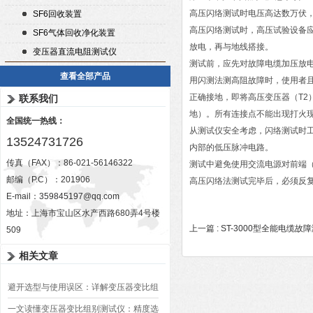
高压闪络测试时电压高达数万伏
SF6回收装置
高压闪络测试时，高压试验设备
SF6气体回收净化装置
放电，再与地线搭接。
变压器直流电阻测试仪
测试前，应先对故障电缆加压放
查看全部产品
用闪测法测高阻故障时，使用者且
正确接地，即将高压变压器（T2
联系我们
地）。所有连接点不能出现打火
全国统一热线：
从测试仪安全考虑，闪络测试时
13524731726
内部的低压脉冲电路。
传真（FAX）：86-021-56146322
测试中避免使用交流电源对前端
邮编（P.C）：201906
高压闪络法测试完毕后，必须反
E-mail：
359845197@qq.com
地址：上海市宝山区水产西路680弄4号楼
上一篇 :
ST-3000型全能电缆故
509
相关文章
避开选型与使用误区：详解变压器变比组
别测试仪的日常校准方法、常见组别识别
一文读懂变压器变比组别测试仪：精度选