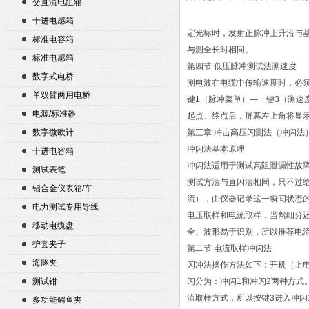
交直流电阻箱
十进电感箱
定光标时，发射正脉冲上升沿与
标准电容箱
与测全长时相同。
标准电感箱
第四节 低压脉冲测试法测速度
数字式电桥
测电波在电缆中传输速度时，必
单双臂两用电桥
键1（脉冲菜单）—一键3（测速
电源/标准器
起点、终点后，屏幕左上角将显
数字微欧计
第三章 冲击高压闪测法（冲闪法
冲闪法基本原理
十进电容箱
冲闪法适用于测试高阻泄漏性故
测试表笔
测试方法与直闪法相同，只不过
铝合金仪表箱/车
流），由仪器记录这一瞬间状态
电力测试专用导线
电压取样和电流取样，当然细分
移动电缆盘
全、波形易于识别，所以推荐电
护套夹子
第二节 电流取样冲闪法
海豚夹
闪冲法操作方法如下：开机（上电
测试钳
闪分为：冲闪1和冲闪2两种方式
流取样方式，所以按键3进入冲闪
多功能鳄鱼夹