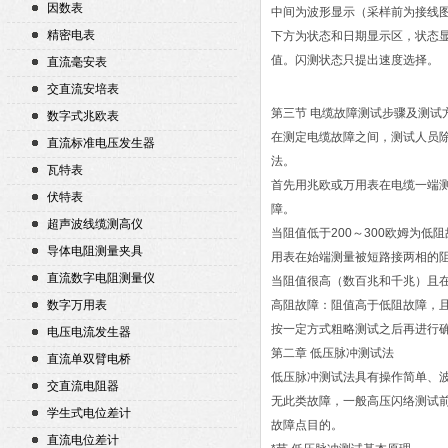
因数表
中间为波形显示（采样前为接线
精密电表
下方为状态和日期显示区，状态
值。闪测状态只提出速度选择。
直流毫安表
交直流安培表
第三节 电缆故障测试步骤及测试
数字式兆欧表
在测定电缆故障之间，测试人员
直流标准电压发生器
法。
瓦特表
首先用兆欧或万用表在电缆一端
伏特表
障。
超声波线缆测高仪
当阻值低于200～300欧姆为
导体电阻测量夹具
用表在始端测量被短路接两相的
直流数字电阻测量仪
当阻值很高（数百兆和千兆）且
数字万用表
高阻故障：阻值高于低阻故障，
按一定方式粗略测试之后再进行
电压电流发生器
第二章 低压脉冲测试法
直流单双臂电桥
低压脉冲测试法具有操作简单、
交直流电阻器
无此类故障，一般高压闪络测试
学生式电位差计
故障点目的。
直流电位差计