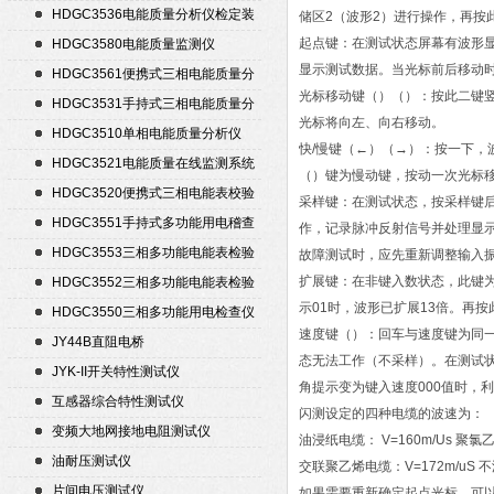
HDGC3536电能质量分析仪检定装
储区2（波形2）进行操作，再按
置
起点键：在测试状态屏幕有波形
HDGC3580电能质量监测仪
显示测试数据。当光标前后移动
HDGC3561便携式三相电能质量分
光标移动键（）（）：按此二键
析仪
HDGC3531手持式三相电能质量分
光标将向左、向右移动。
析仪
HDGC3510单相电能质量分析仪
快/慢键（←）（→）：按一下，
HDGC3521电能质量在线监测系统
（）键为慢动键，按动一次光标移
HDGC3520便携式三相电能表校验
采样键：在测试状态，按采样键
仪
HDGC3551手持式多功能用电稽查
作，记录脉冲反射信号并处理显
仪
HDGC3553三相多功能电能表检验
故障测试时，应先重新调整输入
装置
扩展键：在非键入数状态，此键为
HDGC3552三相多功能电能表检验
示01时，波形已扩展13倍。再
装置
HDGC3550三相多功能用电检查仪
速度键（）：回车与速度键为同一
JY44B直阻电桥
态无法工作（不采样）。在测试
JYK-II开关特性测试仪
角提示变为键入速度000值时，
互感器综合特性测试仪
闪测设定的四种电缆的波速为：
变频大地网接地电阻测试仪
油浸纸电缆： V=160m/Us 聚氯乙
油耐压测试仪
交联聚乙烯电缆：V=172m/uS 不
片间电压测试仪
如果需要重新确定起点光标，可