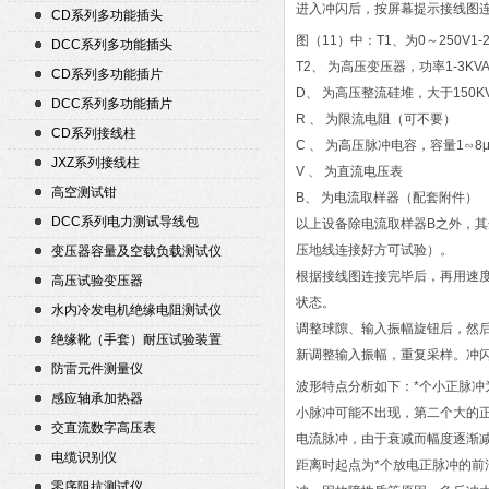
进入冲闪后，按屏幕提示接线图连
CD系列多功能插头
图（11）中：T1、为0～250V1-
DCC系列多功能插头
T2、 为高压变压器，功率1-3KV
CD系列多功能插片
D、 为高压整流硅堆，大于150K
DCC系列多功能插片
R 、 为限流电阻（可不要）
CD系列接线柱
C 、 为高压脉冲电容，容量1∽8μ
JXZ系列接线柱
V 、 为直流电压表
高空测试钳
B、 为电流取样器（配套附件）
DCC系列电力测试导线包
以上设备除电流取样器B之外，其
压地线连接好方可试验）。
变压器容量及空载负载测试仪
根据接线图连接完毕后，再用速度
高压试验变压器
状态。
水内冷发电机绝缘电阻测试仪
调整球隙、输入振幅旋钮后，然
绝缘靴（手套）耐压试验装置
新调整输入振幅，重复采样。冲闪
防雷元件测量仪
波形特点分析如下：*个小正脉冲
感应轴承加热器
小脉冲可能不出现，第二个大的
交直流数字高压表
电流脉冲，由于衰减而幅度逐渐
电缆识别仪
距离时起点为*个放电正脉冲的前
零序阻抗测试仪