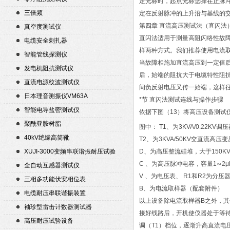
定光标时，起点光标选择在正脉
三倍频
定在反射脉冲的上升沿与基线的
第四章 直流高压测试法（直闪法
真空度测试仪
直闪法适用于测量高阻闪络性故
电缆安全刺扎器
样两种方式。我们推荐使用电流
智能管线探测仪
当故障相施加直流高压到一定值后
发电机阻抗测试仪
后，始端的阻抗大于电缆特性阻抗
直流电源纹波测试仪
间负反射电压又传一始端，这样
日本理音测振仪VM63A
*节 直闪法测试连线与操作步骤
智能电导盐密测试仪
依据下图（13）将高压设备测试
聚酰亚胺树脂
图中： T1、为3KVA/0.22KV调
40kV绝缘高筒靴
T2、为3KVA/50KV交直流高压
XUJI-3000变频串联谐振耐压试验
D、为高压整流硅堆，大于150KV/
装置
C 、为高压脉冲电容，容量1∽2μ
全自动互感器测试仪
V 、为电压表、 R1和R2为分压
三相多功能伏安相位表
B、为电流取样器（配套附件）
电缆耐压串联谐振装置
以上设备除电流取样器B之外，
袖珍型雷击计数器测试器
接好线路后，开机使仪器处于等
高压耐压试验设备
调（T1）档位，逐渐升高直流