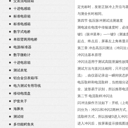
交直流电阻箱
定光标时，发射正脉冲上升沿与
十进电感箱
与测全长时相同。
标准电容箱
第四节 低压脉冲测试法测速度
标准电感箱
测电波在电缆中传输速度时，必
数字式电桥
键1（脉冲菜单）—一键3（测速
单双臂两用电桥
起点、终点后，屏幕左上角将显
电源/标准器
第三章 冲击高压闪测法（冲闪法
数字微欧计
冲闪法基本原理
冲闪法适用于测试高阻泄漏性故
十进电容箱
测试方法与直闪法相同，只不过
测试表笔
流），由仪器记录这一瞬间状态
铝合金仪表箱/车
电压取样和电流取样，当然细分
电力测试专用导线
全、波形易于识别，所以推荐电
移动电缆盘
第二节 电流取样冲闪法
护套夹子
闪冲法操作方法如下：开机（上电
海豚夹
闪分为：冲闪1和冲闪2两种方式
测试钳
流取样方式，所以按键3进入冲闪
进入冲闪后，按屏幕提示接线图连
多功能鳄鱼夹