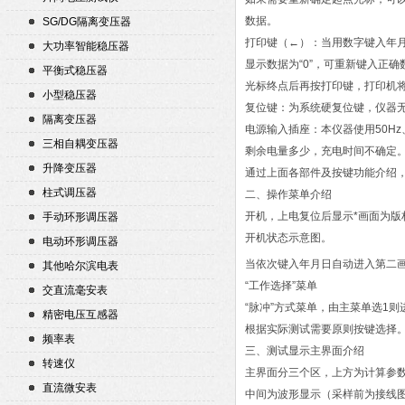
数据。
SG/DG隔离变压器
打印键（←）：当用数字键入年
大功率智能稳压器
显示数据为“0”，可重新键入正
平衡式稳压器
光标终点后再按打印键，打印机
小型稳压器
复位键：为系统硬复位键，仪器
隔离变压器
电源输入插座：本仪器使用50H
三相自耦变压器
剩余电量多少，充电时间不确定
升降变压器
通过上面各部件及按键功能介绍
柱式调压器
二、操作菜单介绍
开机，上电复位后显示*画面为版
手动环形调压器
开机状态示意图。
电动环形调压器
当依次键入年月日自动进入第二画
其他哈尔滨电表
“工作选择”菜单
交直流毫安表
“脉冲”方式菜单，由主菜单选1
精密电压互感器
根据实际测试需要原则按键选择
频率表
三、测试显示主界面介绍
转速仪
主界面分三个区，上方为计算参
直流微安表
中间为波形显示（采样前为接线