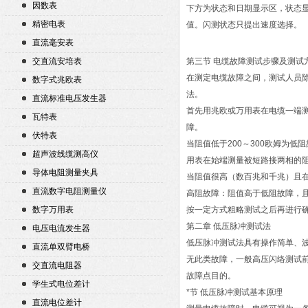
因数表
下方为状态和日期显示区，状态
精密电表
值。闪测状态只提出速度选择。
直流毫安表
交直流安培表
第三节 电缆故障测试步骤及测试
在测定电缆故障之间，测试人员
数字式兆欧表
法。
直流标准电压发生器
首先用兆欧或万用表在电缆一端
瓦特表
障。
伏特表
当阻值低于200～300欧姆为
超声波线缆测高仪
用表在始端测量被短路接两相的
导体电阻测量夹具
当阻值很高（数百兆和千兆）且
直流数字电阻测量仪
高阻故障：阻值高于低阻故障，
数字万用表
按一定方式粗略测试之后再进行
第二章 低压脉冲测试法
电压电流发生器
低压脉冲测试法具有操作简单、
直流单双臂电桥
无此类故障，一般高压闪络测试
交直流电阻器
故障点目的。
学生式电位差计
*节 低压脉冲测试基本原理
直流电位差计