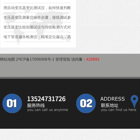
异常排查方案
型、接线规范、报告生成全流程标准化操
用自动变压器变比测试仪，如何快速判断
作指南
变压器是否合格？
变压器变比测量仪操作步骤，接线调试参
数设定变比测试数据保存使用教程
变压器变比组别测试仪与传统检测方式对
比：精度、速度与安全性深度分析
地下管道漏水检测仪：精准定位漏点，高
效排查地下管网渗漏问题
网站地图
沪ICP备17006008号-1
管理登陆
访问量：
426893