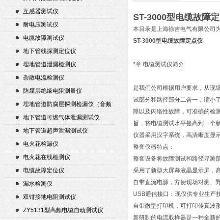
互感器测试仪
ST-3000型电缆故障
耐电压测试仪
本目录是上海徐吉电气有限公司
电缆故障测试仪
ST-3000型电缆故障定点仪
地下管线探测定位仪
埋地管道泄漏检测仪
*章 电缆测试仪简介
杂散电流检测仪
是我们公司根据用户要求，从现
防腐层绝缘电阻测量仪
试部分和路径部分二合一，缩小
埋地管道防腐层探测检漏仪（音频
障以及闪络性故障，可准确的检
检漏仪）
地下管道可燃气体泄漏测试仪
旨，将电缆测试水平提高到一个
地下管道超声泄漏测试仪
仪器采用汉字系统，高清晰度显
电火花检漏仪
整套仪器特点：
电火花在线检测仪
整套设备将故障测试和路径寻测
电缆故障定位仪
采用了新型大屏幕液晶显示屏，
自带直流电源，方便现场对测、
漏水检测仪
USB通信接口：现仅供专业生产
双钳接地电阻测试仪
自带微型打印机，可打印传真波
ZY5131型高频电缆自动测试仪
新研制的电流取样器是一种全新的