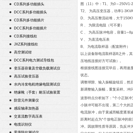
图（11）中：T1、为0～250V1-
CD系列多功能插头
T2、 为高压变压器，功率1-3KV
DCC系列多功能插头
D、 为高压整流硅堆，大于150K
CD系列多功能插片
R 、 为限流电阻（可不要）
DCC系列多功能插片
C 、 为高压脉冲电容，容量1∽8μ
CD系列接线柱
V 、 为直流电压表
JXZ系列接线柱
B、 为电流取样器（配套附件）
高空测试钳
以上设备除电流取样器B之外，其
DCC系列电力测试导线包
压地线连接好方可试验）。
根据接线图连接完毕后，再用速度
变压器容量及空载负载测试仪
状态。
高压试验变压器
调整球隙、输入振幅旋钮后，然
水内冷发电机绝缘电阻测试仪
新调整输入振幅，重复采样。冲闪
绝缘靴（手套）耐压试验装置
波形特点分析如下：*个小正脉冲
防雷元件测量仪
小脉冲可能不出现，第二个大的
感应轴承加热器
电流脉冲，由于衰减而幅度逐渐
交直流数字高压表
距离时起点为*个放电正脉冲的前
电缆识别仪
冲。因故障性质等原因，负反冲
零序阻抗测试仪