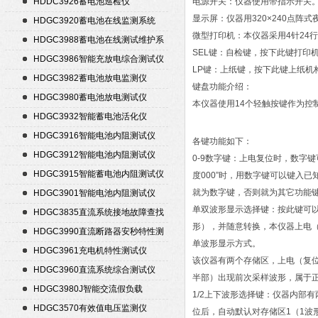
HDDC3926蓄电池巡检仪
电源开关：仪器使用带指示开关
显示屏：仪器用320×240点
HDGC3920蓄电池在线监测系统
微型打印机：本仪器采用4针24
HDGC3988蓄电池在线测试维护系
SEL键：自检键，按下此键打印
统
HDGC3986智能充放电综合测试仪
LP键：上纸键，按下此键上纸机
HDGC3982蓄电池放电监测仪
键盘功能介绍：
HDGC3980蓄电池放电测试仪
本仪器使用14个轻触按键作为控
HDGC3932智能蓄电池活化仪
HDGC3916智能电池内阻测试仪
各键功能如下：
HDGC3912智能电池内阻测试仪
0-9数字键：上电复位时，数字
HDGC3915智能蓄电池内阻测试仪
度000”时，用数字键可以键入
就为数字键，否则就为其它功能
HDGC3901智能电池内阻测试仪
单双波形显示选择键：按此键可
HDGC3835直流系统接地故障查找
形），并随意转换，本仪器上电
仪
HDGC3990直流断路器安秒特性测
单波形显示方式。
试仪
HDGC3961充电机特性测试仪
该仪器有两个存储区，上电（复位
HDGC3960直流系统综合测试仪
半部）出现前次采样波形，属于
HDGC3980J智能交流假负载
1/2上下波形选择键：仪器内部
HDGC3570有效值电压监测仪
位后，自动默认对存储区1（1波