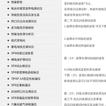
绝缘胶垫
直到收到的波形*为止。
氧化锌避雷器带电测试仪
采用直闪法测试时，将操作箱电流
智能型直流高压发生器
电器倍率放在OFF档。
第二节 高压闪络测试波形
闭口闪点自动测试仪
1.故障在测试始端的波形 详见下
多功能高空接线钳
绝缘油色谱分析仪
2.故障在中间段的波形
箱式变电站
3.故障在测试终端的波形
蓄电池状态测试仪
SF6转接过滤装置
图（14）故障在测试始端的波形
继电保护测试仪
SF6综合测试仪
4.闪络法测试波形的变化规律
SF6密度继电器校验仪
下图（15）是我们根据闪络测
TIFXP-1A型定性检漏仪
标准波形以及它们在不同区间的
SF6定量检漏仪
自动闭口闪点测定仪
图（15）闪络法测试波形的变化
SF6泄漏监控报警系统
第三节 高压闪络测试注意事项
六氟化硫气体检漏仪
高压闪络测试时电压高达数万伏