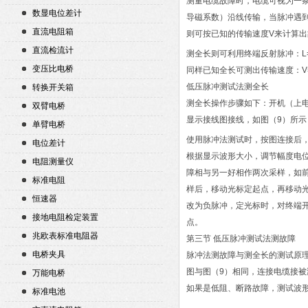
测量电缆故障时，电缆可视为一
数显电位差计
导磁系数）沿线传输，当脉冲遇
直流电阻箱
则可按已知的传输速度V来计算出故障
直流检流计
测全长则可利用终端反射脉冲：L=V
变压比电桥
同样已知全长可测出传输速度：V=2
低压脉冲测试法测全长
转换开关箱
测全长操作步骤如下：开机（上电
双臂电桥
显示接线图接线，如图（9）所示
单臂电桥
使用脉冲法测试时，按图连接后，
电位差计
根据显示波形大小，调节幅度电位器
电阻测量仪
障相与另一好相作两次采样，如前
标准电阻
样后，移动光标定起点，再移动
恒速器
改为负脉冲，定光标时，对终端
接地电阻检定装置
点。
兆欧表标准电阻器
第三节 低压脉冲测试法测故障
电桥夹具
脉冲法测故障与测全长的测试原
图与图（9）相同，连接电缆接
万能电桥
如果是低阻、断路故障，测试波形
标准电池