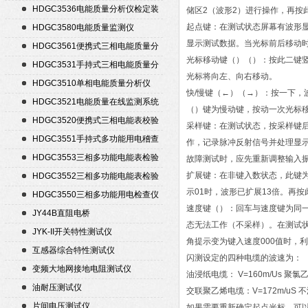
HDGC3536电能质量分析仪检定装
储区2（波形2）进行操作，再按
置
起点键：在测试状态屏幕有波形
HDGC3580电能质量监测仪
显示测试数据。当光标前后移动
HDGC3561便携式三相电能质量分
光标移动键（）（）：按此二键
析仪
HDGC3531手持式三相电能质量分
光标将向左、向右移动。
析仪
HDGC3510单相电能质量分析仪
快/慢键（←）（→）：按一下，
HDGC3521电能质量在线监测系统
（）键为慢动键，按动一次光标移
HDGC3520便携式三相电能表校验
采样键：在测试状态，按采样键
仪
HDGC3551手持式多功能用电稽查
作，记录脉冲反射信号并处理显
仪
HDGC3553三相多功能电能表检验
故障测试时，应先重新调整输入
装置
扩展键：在非键入数状态，此键为
HDGC3552三相多功能电能表检验
示01时，波形已扩展13倍。再
装置
HDGC3550三相多功能用电检查仪
速度键（）：回车与速度键为同一
JY44B直阻电桥
态无法工作（不采样）。在测试
JYK-II开关特性测试仪
角提示变为键入速度000值时，
互感器综合特性测试仪
闪测设定的四种电缆的波速为：
变频大地网接地电阻测试仪
油浸纸电缆： V=160m/Us 聚氯乙
油耐压测试仪
交联聚乙烯电缆：V=172m/uS 不
片间电压测试仪
如果需要重新确定起点光标，可