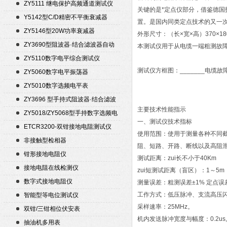
ZY5111 继电保护高频通道测试仪
关键的是*定点仪部分，借鉴德国
Y5142型C/D精密不平衡衰减器
置。是国内同类定点技术的又一
（50Ω）
ZY5146型20W功率衰减器
外形尺寸：（长×宽×高）370×180
ZY3690型阻波器·结合滤波器自动
本测试仪用于从电缆一端粗测故
测试仪
ZY5110数字电平综合测试仪
测试仪方框图：_______电缆
ZY5060数字电平振荡器
ZY5010数字选频电平表
ZY3696 型手持式阻波器·结合滤波
主要技术性能指示
器自动测试仪
ZY5018/ZY5068型手持数字选频电
一、测试仪技术指标
平表/电平振荡器
ETCR3200-双钳接地电阻测试仪
使用范围：使用于测量各种不同
非接触型检相器
阻、短路、开路、断线以及高阻
钳形接地电阻仪
测试距离：zui长不小于40Km
接地电阻在线检测仪
zui短测试距离（盲区）：1～5m
数字式接地电阻仪
测量误差：粗测误差±1% 定点误差
工作方式：低压脉冲、支流高压
智能型等电位测试仪
采样速率：25MHz。
双钳/三钳相位伏安表
机内发送脉冲宽度与幅度：0.2us, 10
抽油机多用表