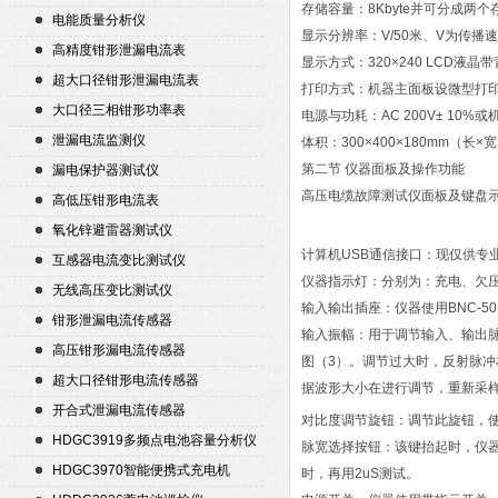
存储容量：8Kbyte并可分成
电能质量分析仪
显示分辨率：V/50米、V为传播速
高精度钳形泄漏电流表
显示方式：320×240 LCD液晶
超大口径钳形泄漏电流表
打印方式：机器主面板设微型打
大口径三相钳形功率表
电源与功耗：AC 200V± 10%
泄漏电流监测仪
体积：300×400×180mm（长×
第二节 仪器面板及操作功能
漏电保护器测试仪
高压电缆故障测试仪面板及键盘示
高低压钳形电流表
氧化锌避雷器测试仪
计算机USB通信接口：现仅供专
互感器电流变比测试仪
仪器指示灯：分别为：充电、欠压、
无线高压变比测试仪
输入输出插座：仪器使用BNC-5
钳形泄漏电流传感器
输入振幅：用于调节输入、输出
高压钳形漏电流传感器
图（3）。调节过大时，反射脉冲
超大口径钳形电流传感器
据波形大小在进行调节，重新采
开合式泄漏电流传感器
对比度调节旋钮：调节此旋钮，
HDGC3919多频点电池容量分析仪
脉宽选择按钮：该键抬起时，仪器输
HDGC3970智能便携式充电机
时，再用2uS测试。