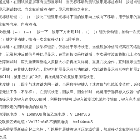
起点键：在测试状态屏幕有波形显示时，当光标移动到测试波形定标起点时，按起点
显示测试数据。当光标前后移动时，显示数据随之变化。
光标移动键（）（）：按此二键竖形光标将下面的波形向上或向下移动，用于波形的
光标将向左、向右移动。
快/慢键（←）（→）：按一下，波形下方出现1时，（）（）键为快动键，按动一次光
（）键为慢动键，按动一次光标移动1个点阵单位。
采样键：在测试状态，按采样键后，仪器处于等待状态。当低压脉冲信号或高压闪络
作，记录脉冲反射信号并处理显示，在重新按动采样键后，本次采样波形将取代上次
故障测试时，应先重新调整输入振幅大小后再按采样键。重复几次操作，直到显示波
扩展键：在非键入数状态，此键为扩展显示波形功能键。按此键将显示波形横向扩展1
示01时，波形已扩展13倍。再按此键又恢复波形压缩状态。
速度键（）：回车与速度键为同一键。当用数字键键入了速度值与电缆长度值时，必须
态无法工作（不采样）。在测试状态，测故障、测全长时，此键用于选择存入仪器中
角提示变为键入速度000值时，利用数字键可以键入被测试电缆的传输值，键入完毕
闪测设定的四种电缆的波速为：
油浸纸电缆： V=160m/Us 聚氯乙烯电缆： V=184m/uS
交联聚乙烯电缆：V=172m/uS 不滴流电缆： V=144m/uS
如果需要重新确定起点光标，可以用扩展键将波形压缩或扩展，然后移动光标到波形
数据。