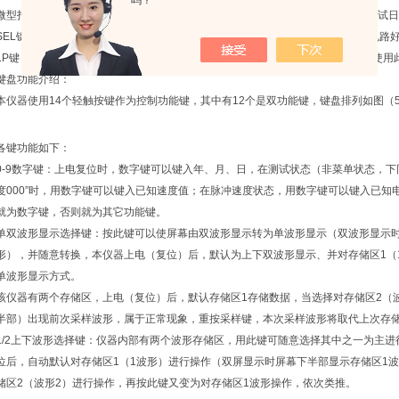
吗？
微型打印机：本仪器采用4针24行微型打印机。用于打印测试波形，测试数据及测试
SEL键：自检键，按下此键打印机打印自检数据参数，用于检查打印机头及驱动电路
LP键：上纸键，按下此键上纸机构动作，打印针停止工作。打印机更换打印纸时使用
键盘功能介绍：
本仪器使用14个轻触按键作为控制功能键，其中有12个是双功能键，键盘排列如图（
各键功能如下：
0-9数字键：上电复位时，数字键可以键入年、月、日，在测试状态（非菜单状态，下
度000”时，用数字键可以键入已知速度值；在脉冲速度状态，用数字键可以键入已知
就为数字键，否则就为其它功能键。
单双波形显示选择键：按此键可以使屏幕由双波形显示转为单波形显示（双波形显示时
形），并随意转换，本仪器上电（复位）后，默认为上下双波形显示、并对存储区1（
单波形显示方式。
该仪器有两个存储区，上电（复位）后，默认存储区1存储数据，当选择对存储区2（
半部）出现前次采样波形，属于正常现象，重按采样键，本次采样波形将取代上次存
1/2上下波形选择键：仪器内部有两个波形存储区，用此键可随意选择其中之一为主
位后，自动默认对存储区1（1波形）进行操作（双屏显示时屏幕下半部显示存储区1波形
储区2（波形2）进行操作，再按此键又变为对存储区1波形操作，依次类推。