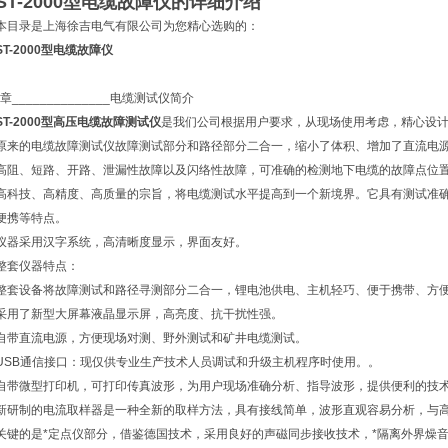
ST-2000型电缆故障仪
的详细介绍
本目录是上海徐吉电气有限公司为您精心选购的：
ST-2000型电缆故障仪
*章______________电缆测试仪简介
ST-2000型高压电缆故障测试仪
是我们公司根据用户要求，从现场使用考虑，精心设
原来的电缆故障测试仪故障测试部分和路径部分二合一，缩小了体积、增加了直流电源
高阻、短路、开路、泄漏性故障以及闪络性故障，可准确的检测地下电缆的故障点位
高科技、高精度、高质量的宗旨，将电缆测试水平提高到一个新境界。它具有测试准
便携等特点。
仪器采用汉字系统，高清晰度显示，界面友好。
整套仪器特点：
整套设备将故障测试和路径寻测部分二合一，锂电池供电、主机轻巧、便于携带、方
采用了新型大屏幕液晶显示屏，高亮度、抗干扰性强。
自带直流电源，方便现场对测、野外测试和矿井电缆测试。
USB通信接口：现仅供专业生产技术人员调试和升级主机程序时使用。。
自带微型打印机，可打印传真波形，为用户现场准确分析、指导波形，提供便利的技
新研制的电流取样器是一种全新的取样方法，具有接线简单，波形直观容易分析，与高
关键的是*定点仪部分，借鉴德国技术，采用良好的声磁同步接收技术，*隔离外界燥