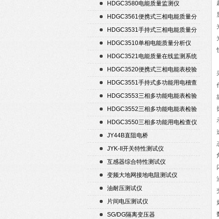
置
HDGC3580电能质量监测仪
HDGC3561便携式三相电能质量分
析仪
HDGC3531手持式三相电能质量分
析仪
HDGC3510单相电能质量分析仪
HDGC3521电能质量在线监测系统
HDGC3520便携式三相电能表校验
仪
HDGC3551手持式多功能用电稽查
仪
HDGC3553三相多功能电能表检验
装置
HDGC3552三相多功能电能表检验
装置
HDGC3550三相多功能用电检查仪
JY44B直阻电桥
JYK-II开关特性测试仪
互感器综合特性测试仪
变频大地网接地电阻测试仪
油耐压测试仪
片间电压测试仪
SG/DG隔离变压器