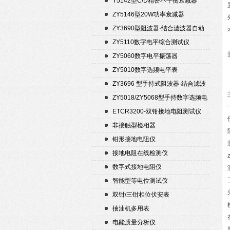
Y5142型C/D精密不平衡衰减器
（50Ω）
ZY5146型20W功率衰减器
ZY3690型阻波器·结合滤波器自动
测试仪
ZY5110数字电平综合测试仪
ZY5060数字电平振荡器
ZY5010数字选频电平表
ZY3696 型手持式阻波器·结合滤波
器自动测试仪
ZY5018/ZY5068型手持数字选频电
平表/电平振荡器
ETCR3200-双钳接地电阻测试仪
非接触型检相器
钳形接地电阻仪
接地电阻在线检测仪
数字式接地电阻仪
智能型等电位测试仪
双钳/三钳相位伏安表
抽油机多用表
电能质量分析仪