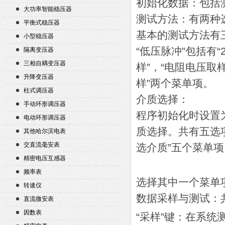
初始化数据：包括
大功率智能稳压器
测试方法：有两种选
平衡式稳压器
基本的测试方法有三种
小型稳压器
“低压脉冲”包括有“
隔离变压器
三相自耦变压器
样”，“电阻电压取样
升降变压器
样”两个菜单项。
柱式调压器
介质选择：
手动环形调压器
程序初始化时设置
电动环形调压器
质选择。共有五选项
其他哈尔滨电表
交直流毫安表
选介质”五个菜单项
精密电压互感器
频率表
选择其中一个菜单
转速仪
数据采样与测试：
直流微安表
因数表
“采样”键：在系统