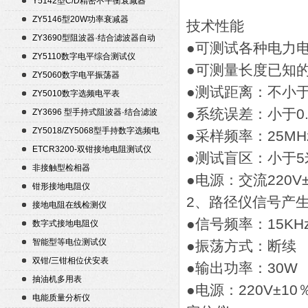
Y5142型C/D精密不平衡衰减器
（50Ω）
ZY5146型20W功率衰减器
技术性能
ZY3690型阻波器·结合滤波器自动
●可测试各种电力
测试仪
ZY5110数字电平综合测试仪
●可测量长度已知
ZY5060数字电平振荡器
●测试距离：不小于
ZY5010数字选频电平表
●系统误差：小于0
ZY3696 型手持式阻波器·结合滤波
器自动测试仪
ZY5018/ZY5068型手持数字选频电
●采样频率：25MH
平表/电平振荡器
ETCR3200-双钳接地电阻测试仪
●测试盲区：小于
非接触型检相器
●电源：交流220V±
钳形接地电阻仪
2、路径仪信号产
接地电阻在线检测仪
●信号频率：15KH
数字式接地电阻仪
智能型等电位测试仪
●振荡方式：断续
双钳/三钳相位伏安表
●输出功率：30W
抽油机多用表
●电源：220V±10
电能质量分析仪