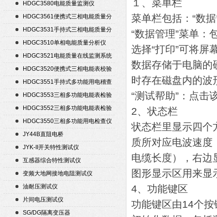
１、菜单栏
置
HDGC3580电能质量监测仪
菜单栏包括：“数据
HDGC3561便携式三相电能质量分
析仪
HDGC3531手持式三相电能质量分
“数据管理”菜单：包
析仪
HDGC3510单相电能质量分析仪
选择“打印”可将屏
HDGC3521电能质量在线监测系统
数据存储于电脑的
HDGC3520便携式三相电能表校验
时存在磁盘内的波
仪
HDGC3551手持式多功能用电稽查
仪
“测试帮助”：点
HDGC3553三相多功能电能表检验
装置
HDGC3552三相多功能电能表检验
2、状态栏
装置
HDGC3550三相多功能用电检查仪
状态栏里显示四个
JY44B直阻电桥
质所对应电波速度
JYK-II开关特性测试仪
电缆长度），右边
互感器综合特性测试仪
图形显示区用来显
变频大地网接地电阻测试仪
油耐压测试仪
4、功能键区
片间电压测试仪
功能键区由14个
SG/DG隔离变压器