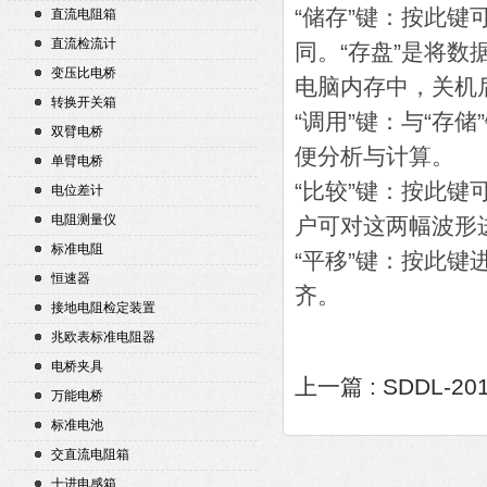
“储存”键：按此键
直流电阻箱
直流检流计
同。“存盘”是将数
变压比电桥
电脑内存中，关机
转换开关箱
“调用”键：与“存
双臂电桥
便分析与计算。
单臂电桥
“比较”键：按此
电位差计
电阻测量仪
户可对这两幅波形
标准电阻
“平移”键：按此键
恒速器
齐。
接地电阻检定装置
兆欧表标准电阻器
电桥夹具
上一篇 :
SDDL-2
万能电桥
标准电池
交直流电阻箱
十进电感箱