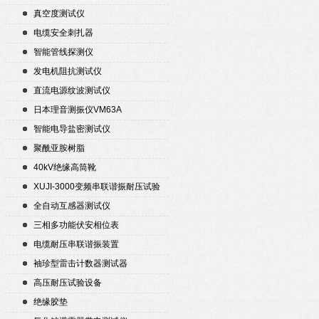
真空度测试仪
电缆安全刺扎器
智能管线探测仪
发电机阻抗测试仪
直流电源纹波测试仪
日本理音测振仪VM63A
智能电导盐密测试仪
聚酰亚胺树脂
40kV绝缘高筒靴
XUJI-3000变频串联谐振耐压试验
装置
全自动互感器测试仪
三相多功能伏安相位表
电缆耐压串联谐振装置
袖珍型雷击计数器测试器
高压耐压试验设备
绝缘胶垫