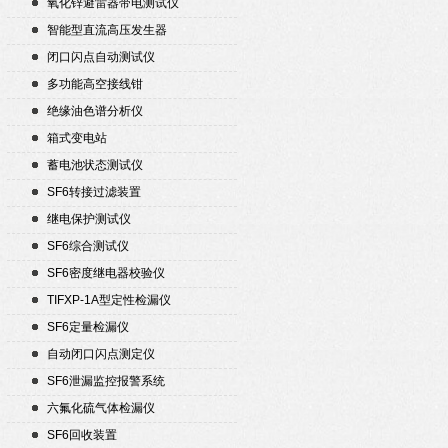
氧化锌避雷器带电测试仪
智能型直流高压发生器
闭口闪点自动测试仪
多功能高空接线钳
绝缘油色谱分析仪
箱式变电站
蓄电池状态测试仪
SF6转接过滤装置
继电保护测试仪
SF6综合测试仪
SF6密度继电器校验仪
TIFXP-1A型定性检漏仪
SF6定量检漏仪
自动闭口闪点测定仪
SF6泄漏监控报警系统
六氟化硫气体检漏仪
SF6回收装置