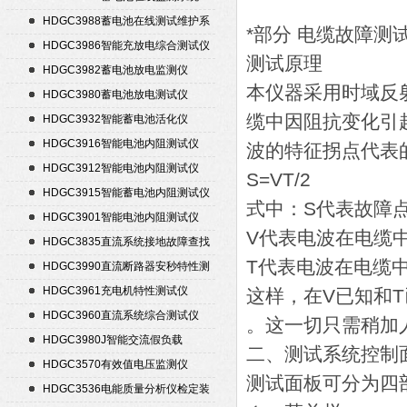
HDGC3988蓄电池在线测试维护系
*部分 电缆故障测
统
HDGC3986智能充放电综合测试仪
测试原理
HDGC3982蓄电池放电监测仪
本仪器采用时域反
HDGC3980蓄电池放电测试仪
缆中因阻抗变化引
HDGC3932智能蓄电池活化仪
HDGC3916智能电池内阻测试仪
波的特征拐点代表
HDGC3912智能电池内阻测试仪
S=VT/2
HDGC3915智能蓄电池内阻测试仪
式中：S代表故障
HDGC3901智能电池内阻测试仪
V代表电波在电缆
HDGC3835直流系统接地故障查找
T代表电波在电缆
仪
HDGC3990直流断路器安秒特性测
试仪
HDGC3961充电机特性测试仪
这样，在V已知和
HDGC3960直流系统综合测试仪
。这一切只需稍加
HDGC3980J智能交流假负载
二、测试系统控制
HDGC3570有效值电压监测仪
测试面板可分为四
HDGC3536电能质量分析仪检定装