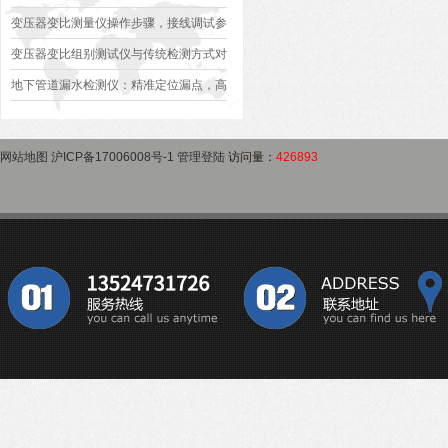
作指南
变压器是否合格？
变压器变比测量仪操作步骤，接线调试参
数设定变比测试数据保存使用教程
变压器变比组别测试仪与传统检测方式对
比：精度、速度与安全性深度分析
地下管道漏水检测仪：精准定位漏点，高
效排查地下管网渗漏问题
网站地图
沪ICP备17006008号-1
管理登陆
访问量：
426893