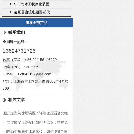
SF6气体回收净化装置
变压器直流电阻测试仪
查看全部产品
联系我们
全国统一热线：
13524731726
传真（FAX）：86-021-56146322
邮编（P.C）：201906
E-mail：
359845197@qq.com
地址：上海市宝山区水产西路680弄4号楼
509
相关文章
避开选型与使用误区：详解变压器变比组
别测试仪的日常校准方法、常见组别识别
一文读懂变压器变比组别测试仪：精度选
异常排查方案
型、接线规范、报告生成全流程标准化操
用自动变压器变比测试仪，如何快速判断