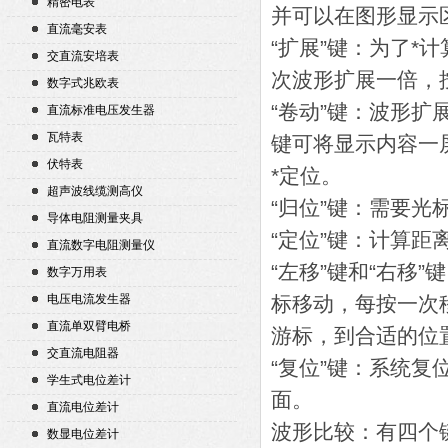
精密电表
并可以在图形显示
直流毫安表
“扩展”键：为了
交直流安培表
次波形扩展一倍，
数字式兆欧表
“卷动”键：波形
直流标准电压发生器
瓦特表
键可将显示内容一
伏特表
*定位。
超声波线缆测高仪
“归位”键：需要光
导体电阻测量夹具
“定位”键：计算
直流数字电阻测量仪
“左移”键和“右移
数字万用表
电压电流发生器
标移动，每按一次
直流单双臂电桥
游标，到合适的位
交直流电阻器
“复位”键：系统
学生式电位差计
面。
直流电位差计
波形比较：有四个
数显电位差计