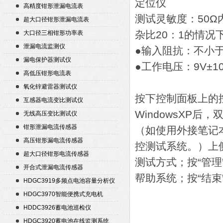
定位仪
高精度钳形泄漏电流表
测试灵敏度：50Ω
超大口径钳形泄漏电流表
杂比20：1的情况
大口径三相钳形功率表
泄漏电流监测仪
●输入阻抗：不小于1
漏电保护器测试仪
●工作电压：9V±1
高低压钳形电流表
氧化锌避雷器测试仪
按下控制面板上的
互感器电流变比测试仪
WindowsXP
无线高压变比测试仪
钳形泄漏电流传感器
（如使用外接笔记
高压钳形漏电流传感器
控测试系统。）上侧
超大口径钳形电流传感器
测试方式；按“管理
开合式泄漏电流传感器
帮助系统；按“结束
HDGC3919多频点电池容量分析仪
HDGC3970智能便携式充电机
HDDC3926蓄电池巡检仪
HDGC3920蓄电池在线监测系统