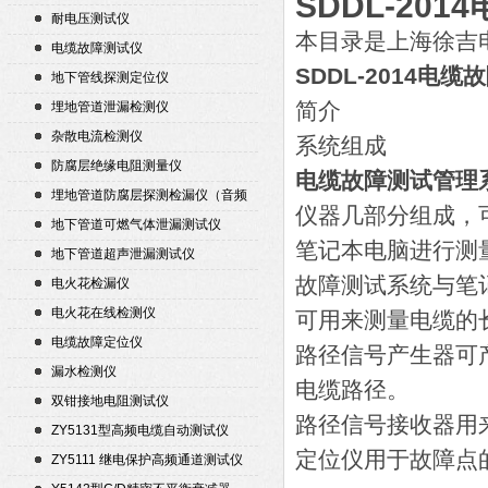
SDDL-20
耐电压测试仪
本目录是上海徐吉
电缆故障测试仪
SDDL-2014电
地下管线探测定位仪
简介
埋地管道泄漏检测仪
杂散电流检测仪
系统组成
防腐层绝缘电阻测量仪
电缆故障测试管理
埋地管道防腐层探测检漏仪（音频
仪器几部分组成，
检漏仪）
地下管道可燃气体泄漏测试仪
笔记本电脑进行测
地下管道超声泄漏测试仪
故障测试系统与笔
电火花检漏仪
电火花在线检测仪
可用来测量电缆的
电缆故障定位仪
路径信号产生器可产
漏水检测仪
电缆路径。
双钳接地电阻测试仪
路径信号接收器用
ZY5131型高频电缆自动测试仪
定位仪用于故障点
ZY5111 继电保护高频通道测试仪