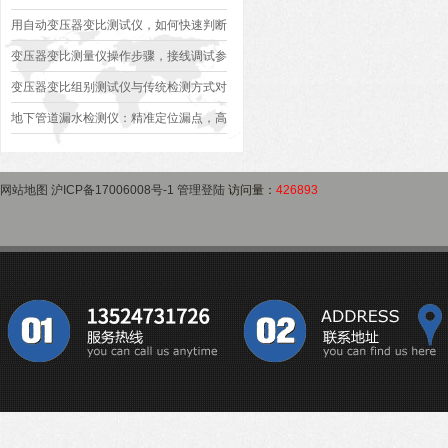
异常排查方案
型、接线规范、报告生成全流程标准化操
用自动变压器变比测试仪，如何快速判断
作指南
变压器是否合格？
变压器变比测量仪操作步骤，接线调试参
数设定变比测试数据保存使用教程
变压器变比组别测试仪与传统检测方式对
比：精度、速度与安全性深度分析
地下管道漏水检测仪：精准定位漏点，高
效排查地下管网渗漏问题
网站地图
沪ICP备17006008号-1
管理登陆
访问量：
426893