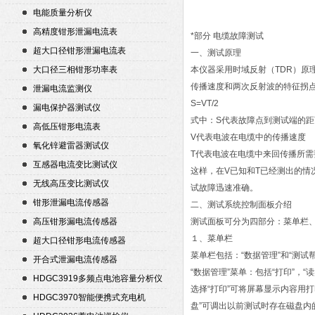
电能质量分析仪
高精度钳形泄漏电流表
*部分 电缆故障测试
超大口径钳形泄漏电流表
一、测试原理
大口径三相钳形功率表
本仪器采用时域反射（TDR）
传播速度和两次反射波的特征拐
泄漏电流监测仪
S=VT/2
漏电保护器测试仪
式中：S代表故障点到测试端的距
高低压钳形电流表
V代表电波在电缆中的传播速度
氧化锌避雷器测试仪
T代表电波在电缆中来回传播所需
互感器电流变比测试仪
这样，在V已知和T已经测出的情
无线高压变比测试仪
试故障迅速准确。
钳形泄漏电流传感器
二、测试系统控制面板介绍
高压钳形漏电流传感器
测试面板可分为四部分：菜单栏
１、菜单栏
超大口径钳形电流传感器
菜单栏包括：“数据管理”和“测试
开合式泄漏电流传感器
“数据管理”菜单：包括“打印”，“读
HDGC3919多频点电池容量分析仪
选择“打印”可将屏幕显示内容用
HDGC3970智能便携式充电机
盘”可调出以前测试时存在磁盘内