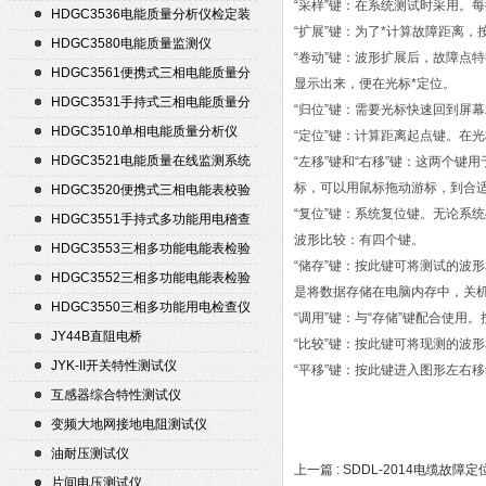
“采样”键：在系统测试时采用。
HDGC3536电能质量分析仪检定装
“扩展”键：为了*计算故障距离
置
HDGC3580电能质量监测仪
“卷动”键：波形扩展后，故障点
HDGC3561便携式三相电能质量分
显示出来，便在光标*定位。
析仪
HDGC3531手持式三相电能质量分
“归位”键：需要光标快速回到屏幕
析仪
HDGC3510单相电能质量分析仪
“定位”键：计算距离起点键。在
HDGC3521电能质量在线监测系统
“左移”键和“右移”键：这两个
标，可以用鼠标拖动游标，到合
HDGC3520便携式三相电能表校验
“复位”键：系统复位键。无论系
仪
HDGC3551手持式多功能用电稽查
波形比较：有四个键。
仪
HDGC3553三相多功能电能表检验
“储存”键：按此键可将测试的波形
装置
HDGC3552三相多功能电能表检验
是将数据存储在电脑内存中，关
装置
HDGC3550三相多功能用电检查仪
“调用”键：与“存储”键配合使
JY44B直阻电桥
“比较”键：按此键可将现测的波
JYK-II开关特性测试仪
“平移”键：按此键进入图形左右
互感器综合特性测试仪
变频大地网接地电阻测试仪
油耐压测试仪
上一篇 :
SDDL-2014电缆故障
片间电压测试仪