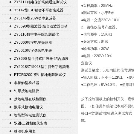
ZY5111 继电保护高频通道测试仪
●采样频率：25MHz
Y5142型C/D精密不平衡衰减器
●测试盲区：小于5米
（50Ω）
ZY5146型20W功率衰减器
●电源：交流220V±10％
ZY3690型阻波器·结合滤波器自动
2、路径仪信号产生器。
测试仪
ZY5110数字电平综合测试仪
●信号频率：15KHz
●振荡方式：断续
ZY5060数字电平振荡器
●输出功率：30W
ZY5010数字选频电平表
●电源：220V±10％
ZY3696 型手持式阻波器·结合滤波
定位仪
器自动测试仪
ZY5018/ZY5068型手持数字选频电
测试灵敏度：50Ω内阻的信号源输
平表/电平振荡器
ETCR3200-双钳接地电阻测试仪
●输入阻抗：不小于1.2KΩ。 ●使
非接触型检相器
●工作电压：9V±10％。 ●使用环
钳形接地电阻仪
接地电阻在线检测仪
按下控制面板上的控制开关，启动
图。（如使用外接笔记本则不要打
数字式接地电阻仪
接口<按“测试”按钮进入测试方式
智能型等电位测试仪
统。
双钳/三钳相位伏安表
抽油机多用表