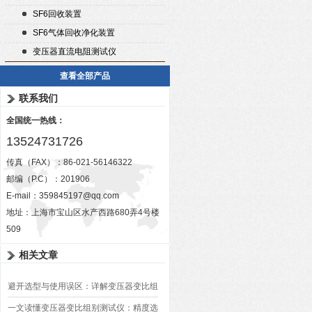
SF6回收装置
SF6气体回收净化装置
变压器直流电阻测试仪
查看全部产品
联系我们
全国统一热线：
13524731726
传真（FAX）：86-021-56146322
邮编（P.C）：201906
E-mail：
359845197@qq.com
地址：上海市宝山区水产西路680弄4号楼
509
相关文章
避开选型与使用误区：详解变压器变比组
别测试仪的日常校准方法、常见组别识别
一文读懂变压器变比组别测试仪：精度选