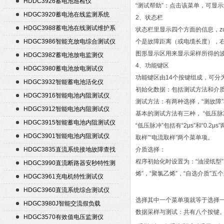
HDDC3926蓄电池巡检仪
“测试帮助”：点击该菜单，可显
HDGC3920蓄电池在线监测系统
2、状态栏
HDGC3988蓄电池在线测试维护系
状态栏里显示四个方面的信息，z
统
HDGC3986智能充放电综合测试仪
个是故障距离（或电缆长度），
图形显示区用来显示采样所得的
HDGC3982蓄电池放电监测仪
4、功能键区
HDGC3980蓄电池放电测试仪
功能键区由14个按键组成，可分
HDGC3932智能蓄电池活化仪
初始化数据：包括测试方法和介
HDGC3916智能电池内阻测试仪
测试方法：有两种选择，“测故障”
HDGC3912智能电池内阻测试仪
基本的测试方法有三种， “低压脉冲
HDGC3915智能蓄电池内阻测试仪
“低压脉冲”包括有“2μs”和“0.
HDGC3901智能电池内阻测试仪
取样”“电流取样”两个菜单项。
HDGC3835直流系统接地故障查找
介质选择：
仪
程序初始化时设置为：“油浸纸型
HDGC3990直流断路器安秒特性测
烯”，“聚氯乙烯”，“自选介质”五
试仪
HDGC3961充电机特性测试仪
HDGC3960直流系统综合测试仪
选择其中一个菜单项就等于选择
HDGC3980J智能交流假负载
数据采样与测试：共有八个按键
HDGC3570有效值电压监测仪