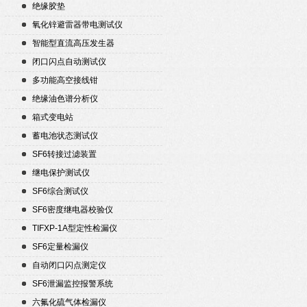
绝缘胶垫
氧化锌避雷器带电测试仪
智能型直流高压发生器
闭口闪点自动测试仪
多功能高空接线钳
绝缘油色谱分析仪
箱式变电站
蓄电池状态测试仪
SF6转接过滤装置
继电保护测试仪
SF6综合测试仪
SF6密度继电器校验仪
TIFXP-1A型定性检漏仪
SF6定量检漏仪
自动闭口闪点测定仪
SF6泄漏监控报警系统
六氟化硫气体检漏仪