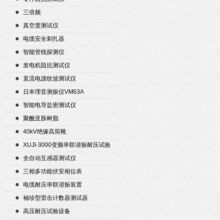
三倍频
真空度测试仪
电缆安全刺扎器
智能管线探测仪
发电机阻抗测试仪
直流电源纹波测试仪
日本理音测振仪VM63A
智能电导盐密测试仪
聚酰亚胺树脂
40kV绝缘高筒靴
XUJI-3000变频串联谐振耐压试验
装置
全自动互感器测试仪
三相多功能伏安相位表
电缆耐压串联谐振装置
袖珍型雷击计数器测试器
高压耐压试验设备