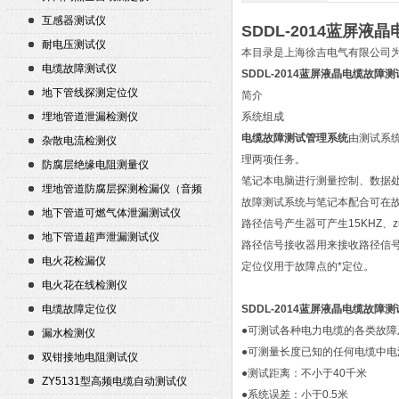
互感器测试仪
SDDL-2014蓝屏液
耐电压测试仪
本目录是上海徐吉电气有限公司
电缆故障测试仪
SDDL-2014蓝屏液晶电缆故障
地下管线探测定位仪
简介
埋地管道泄漏检测仪
系统组成
电缆故障测试管理系统
由测试系
杂散电流检测仪
理两项任务。
防腐层绝缘电阻测量仪
笔记本电脑进行测量控制、数据
埋地管道防腐层探测检漏仪（音频
故障测试系统与笔记本配合可在
检漏仪）
地下管道可燃气体泄漏测试仪
路径信号产生器可产生15KHZ、
地下管道超声泄漏测试仪
路径信号接收器用来接收路径信
电火花检漏仪
定位仪用于故障点的*定位。
电火花在线检测仪
电缆故障定位仪
SDDL-2014蓝屏液晶
电缆故障测
●可测试各种电力电缆的各类故
漏水检测仪
●可测量长度已知的任何电缆中电
双钳接地电阻测试仪
●测试距离：不小于40千米
ZY5131型高频电缆自动测试仪
●系统误差：小于0.5米