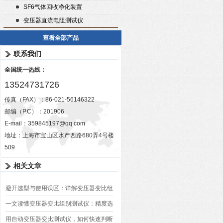
SF6气体回收净化装置
变压器直流电阻测试仪
查看全部产品
联系我们
全国统一热线：
13524731726
传真（FAX）：86-021-56146322
邮编（P.C）：201906
E-mail：
359845197@qq.com
地址：上海市宝山区水产西路680弄4号楼
509
相关文章
避开选型与使用误区：详解变压器变比组
别测试仪的日常校准方法、常见组别识别
一文读懂变压器变比组别测试仪：精度选
异常排查方案
型、接线规范、报告生成全流程标准化操
用自动变压器变比测试仪，如何快速判断