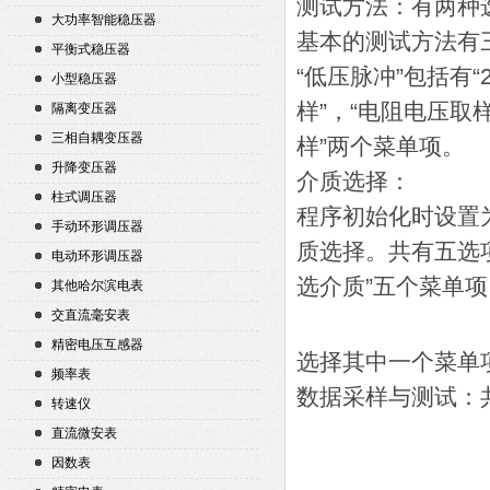
测试方法：有两种选
大功率智能稳压器
基本的测试方法有三种
平衡式稳压器
“低压脉冲”包括有“
小型稳压器
样”，“电阻电压取样
隔离变压器
三相自耦变压器
样”两个菜单项。
升降变压器
介质选择：
柱式调压器
程序初始化时设置
手动环形调压器
质选择。共有五选项
电动环形调压器
选介质”五个菜单项
其他哈尔滨电表
交直流毫安表
精密电压互感器
选择其中一个菜单
频率表
数据采样与测试：
转速仪
直流微安表
因数表