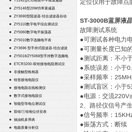
Y5142型C/D精密不平衡衰减器
定位仪用于故障点
（50Ω）
ZY5146型20W功率衰减器
ZY3690型阻波器·结合滤波器自动
ST-3000B蓝屏液
测试仪
ZY5110数字电平综合测试仪
故障测试系统
ZY5060数字电平振荡器
●可测试各种电力
ZY5010数字选频电平表
●可测量长度已知
ZY3696 型手持式阻波器·结合滤波
器自动测试仪
ZY5018/ZY5068型手持数字选频电
●测试距离：不小于
平表/电平振荡器
ETCR3200-双钳接地电阻测试仪
●系统误差：小于0
非接触型检相器
●采样频率：25MH
钳形接地电阻仪
●测试盲区：小于
接地电阻在线检测仪
●电源：交流220V±
数字式接地电阻仪
智能型等电位测试仪
2、路径仪信号产
双钳/三钳相位伏安表
●信号频率：15KH
抽油机多用表
●振荡方式：断续
电能质量分析仪