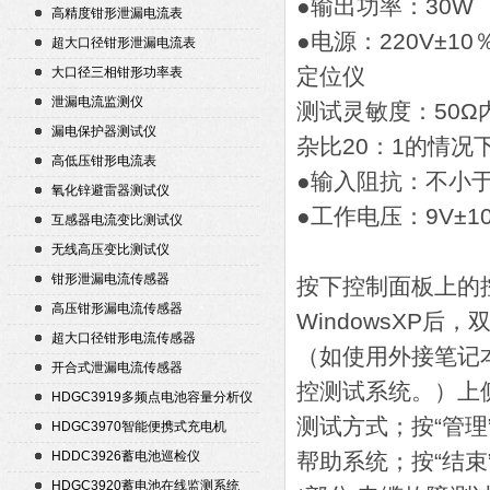
●输出功率：30W
高精度钳形泄漏电流表
●电源：220V±10
超大口径钳形泄漏电流表
定位仪
大口径三相钳形功率表
泄漏电流监测仪
测试灵敏度：50Ω
漏电保护器测试仪
杂比20：1的情况
高低压钳形电流表
●输入阻抗：不小于1
氧化锌避雷器测试仪
●工作电压：9V±1
互感器电流变比测试仪
无线高压变比测试仪
钳形泄漏电流传感器
按下控制面板上的
高压钳形漏电流传感器
WindowsXP
超大口径钳形电流传感器
（如使用外接笔记
开合式泄漏电流传感器
控测试系统。）上侧
HDGC3919多频点电池容量分析仪
测试方式；按“管理
HDGC3970智能便携式充电机
HDDC3926蓄电池巡检仪
帮助系统；按“结束
HDGC3920蓄电池在线监测系统