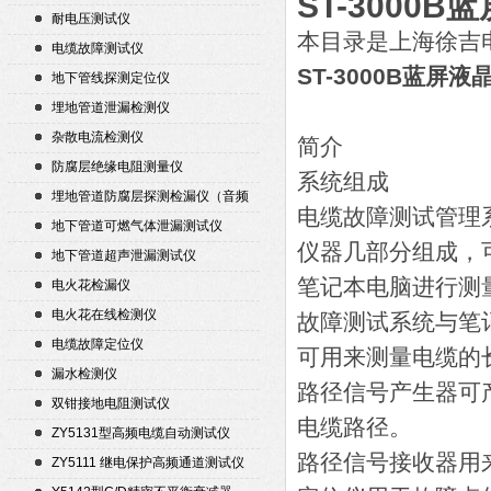
ST-3000
耐电压测试仪
本目录是上海徐吉
电缆故障测试仪
ST-3000B蓝屏
地下管线探测定位仪
埋地管道泄漏检测仪
杂散电流检测仪
简介
防腐层绝缘电阻测量仪
系统组成
埋地管道防腐层探测检漏仪（音频
电缆故障测试管理
检漏仪）
地下管道可燃气体泄漏测试仪
仪器几部分组成，
地下管道超声泄漏测试仪
笔记本电脑进行测
电火花检漏仪
电火花在线检测仪
故障测试系统与笔
电缆故障定位仪
可用来测量电缆的
漏水检测仪
路径信号产生器可产
双钳接地电阻测试仪
电缆路径。
ZY5131型高频电缆自动测试仪
路径信号接收器用
ZY5111 继电保护高频通道测试仪