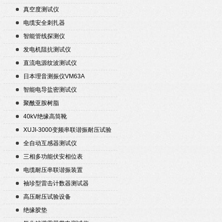
真空度测试仪
电缆安全刺扎器
智能管线探测仪
发电机阻抗测试仪
直流电源纹波测试仪
日本理音测振仪VM63A
智能电导盐密测试仪
聚酰亚胺树脂
40kV绝缘高筒靴
XUJI-3000变频串联谐振耐压试验
装置
全自动互感器测试仪
三相多功能伏安相位表
电缆耐压串联谐振装置
袖珍型雷击计数器测试器
高压耐压试验设备
绝缘胶垫