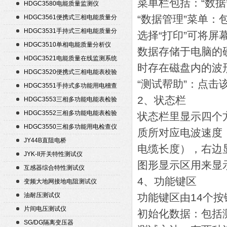
菜单栏包括：“数据
置
HDGC3580电能质量监测仪
“数据管理”菜单：包
HDGC3561便携式三相电能质量分
析仪
HDGC3531手持式三相电能质量分
选择“打印”可将屏
析仪
HDGC3510单相电能质量分析仪
数据存储于电脑的
HDGC3521电能质量在线监测系统
时存在磁盘内的波
HDGC3520便携式三相电能表校验
“测试帮助”：点
仪
HDGC3551手持式多功能用电稽查
仪
2、状态栏
HDGC3553三相多功能电能表检验
装置
HDGC3552三相多功能电能表检验
状态栏里显示四个
装置
HDGC3550三相多功能用电检查仪
质所对应电波速度
JY44B直阻电桥
电缆长度），右边
JYK-II开关特性测试仪
图形显示区用来显
互感器综合特性测试仪
4、功能键区
变频大地网接地电阻测试仪
油耐压测试仪
功能键区由14个
片间电压测试仪
初始化数据：包括
SG/DG隔离变压器