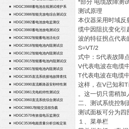
*部分 电缆故障测
HDGC3988蓄电池在线测试维护系
测试原理
统
HDGC3986智能充放电综合测试仪
本仪器采用时域反
HDGC3982蓄电池放电监测仪
缆中因阻抗变化引
HDGC3980蓄电池放电测试仪
波的特征拐点代表
HDGC3932智能蓄电池活化仪
HDGC3916智能电池内阻测试仪
S=VT/2
HDGC3912智能电池内阻测试仪
式中：S代表故障
HDGC3915智能蓄电池内阻测试仪
V代表电波在电缆
HDGC3901智能电池内阻测试仪
T代表电波在电缆
HDGC3835直流系统接地故障查找
这样，在V已知和
仪
HDGC3990直流断路器安秒特性测
试仪
HDGC3961充电机特性测试仪
。这一切只需稍加
HDGC3960直流系统综合测试仪
二、测试系统控制
HDGC3980J智能交流假负载
测试面板可分为四
HDGC3570有效值电压监测仪
１、菜单栏
HDGC3536电能质量分析仪检定装