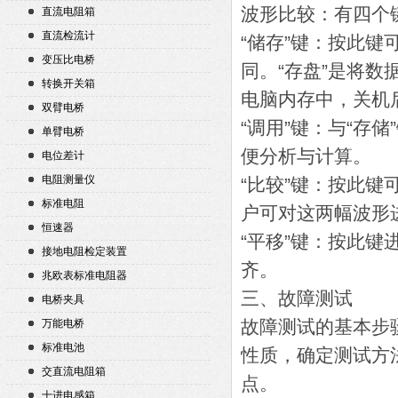
波形比较：有四个
直流电阻箱
直流检流计
“储存”键：按此键
变压比电桥
同。“存盘”是将数
转换开关箱
电脑内存中，关机
双臂电桥
“调用”键：与“存
单臂电桥
便分析与计算。
电位差计
电阻测量仪
“比较”键：按此
标准电阻
户可对这两幅波形
恒速器
“平移”键：按此键
接地电阻检定装置
齐。
兆欧表标准电阻器
三、故障测试
电桥夹具
故障测试的基本步
万能电桥
标准电池
性质，确定测试方
交直流电阻箱
点。
十进电感箱