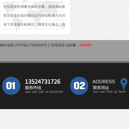
作指南
变压器是否合格？
变压器变比测量仪操作步骤，接线调试参
数设定变比测试数据保存使用教程
变压器变比组别测试仪与传统检测方式对
比：精度、速度与安全性深度分析
地下管道漏水检测仪：精准定位漏点，高
效排查地下管网渗漏问题
网站地图
沪ICP备17006008号-1
管理登陆
访问量：
426489