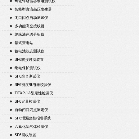
氧化锌避雷器带电测试仪
智能型直流高压发生器
闭口闪点自动测试仪
多功能高空接线钳
绝缘油色谱分析仪
箱式变电站
蓄电池状态测试仪
SF6转接过滤装置
继电保护测试仪
SF6综合测试仪
SF6密度继电器校验仪
TIFXP-1A型定性检漏仪
SF6定量检漏仪
自动闭口闪点测定仪
SF6泄漏监控报警系统
六氟化硫气体检漏仪
SF6回收装置