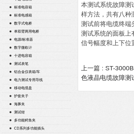
本测试系统故障测
标准电容箱
样方法，共有八种
标准电感箱
测试前将电缆终端
数字式电桥
单双臂两用电桥
测试系统的面板上有
电源/标准器
信号幅度和上下位
数字微欧计
十进电容箱
测试表笔
上一篇 :
ST-30
铝合金仪表箱/车
色液晶电缆故障测
电力测试专用导线
移动电缆盘
护套夹子
海豚夹
测试钳
多功能鳄鱼夹
CD系列多功能插头