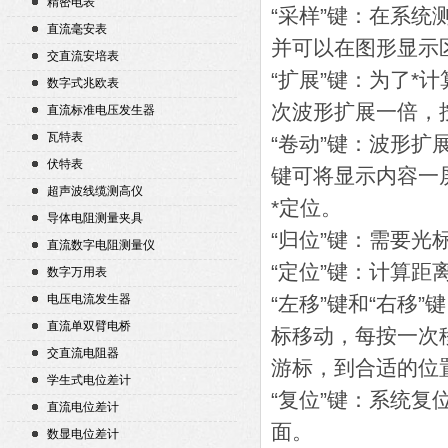
精密电表
“采样”键：在系统
直流毫安表
并可以在图形显示
交直流安培表
“扩展”键：为了
数字式兆欧表
次波形扩展一倍，
直流标准电压发生器
瓦特表
“卷动”键：波形
伏特表
键可将显示内容一
超声波线缆测高仪
*定位。
导体电阻测量夹具
“归位”键：需要光
直流数字电阻测量仪
“定位”键：计算
数字万用表
电压电流发生器
“左移”键和“右移
直流单双臂电桥
标移动，每按一次
交直流电阻器
游标，到合适的位
学生式电位差计
“复位”键：系统
直流电位差计
面。
数显电位差计