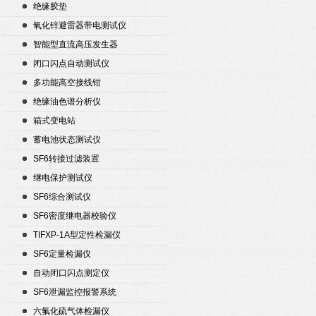
绝缘胶垫
氧化锌避雷器带电测试仪
智能型直流高压发生器
闭口闪点自动测试仪
多功能高空接线钳
绝缘油色谱分析仪
箱式变电站
蓄电池状态测试仪
SF6转接过滤装置
继电保护测试仪
SF6综合测试仪
SF6密度继电器校验仪
TIFXP-1A型定性检漏仪
SF6定量检漏仪
自动闭口闪点测定仪
SF6泄漏监控报警系统
六氟化硫气体检漏仪