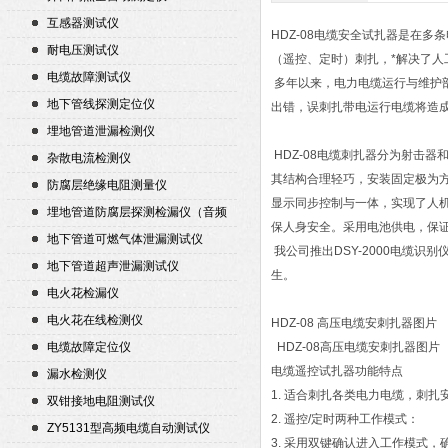
互感器测试仪
HDZ-08电缆安全试扎器是在
耐电压测试仪
（遥控、定时）刺扎，*解决了人
电缆故障测试仪
多年以来，电力电缆运行与维护部
地下管线探测定位仪
出错，误刺扎带电运行电缆将造
埋地管道泄漏检测仪
HDZ-08电缆刺扎器分为射击
杂散电流检测仪
其结构合理轻巧，安装固定极为方
防腐层绝缘电阻测量仪
显示同步控制与一体，实现了人机
埋地管道防腐层探测检漏仪（音频
保人身安全。采用电池供电，保证
检漏仪）
地下管道可燃气体泄漏测试仪
我公司推出DSY-2000电缆识
地下管道超声泄漏测试仪
生。
电火花检漏仪
电火花在线检测仪
HDZ-08 高压电缆安刺扎器图片
电缆故障定位仪
HDZ-08高压电缆安刺扎器图片
电缆遥控试扎器功能特点
漏水检测仪
1. 适合刺扎各类电力电缆，刺扎
双钳接地电阻测试仪
2. 遥控/定时两种工作模式：
ZY5131型高频电缆自动测试仪
3. 采用双键确认进入工作模式