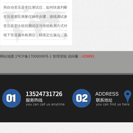
异常排查方案
型、接线规范、报告生成全流程标准化操
用自动变压器变比测试仪，如何快速判断
作指南
变压器是否合格？
变压器变比测量仪操作步骤，接线调试参
数设定变比测试数据保存使用教程
变压器变比组别测试仪与传统检测方式对
比：精度、速度与安全性深度分析
地下管道漏水检测仪：精准定位漏点，高
效排查地下管网渗漏问题
网站地图
沪ICP备17006008号-1
管理登陆
访问量：
426893