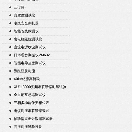
三倍频
真空度测试仪
电缆安全刺扎器
智能管线探测仪
发电机阻抗测试仪
直流电源纹波测试仪
日本理音测振仪VM63A
智能电导盐密测试仪
聚酰亚胺树脂
40kV绝缘高筒靴
XUJI-3000变频串联谐振耐压试验
装置
全自动互感器测试仪
三相多功能伏安相位表
电缆耐压串联谐振装置
袖珍型雷击计数器测试器
高压耐压试验设备