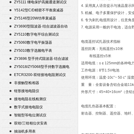
ZY5111 继电保护高频通道测试仪
4. 采用真人语音提示与液晶显
Y5142型C/D精密不平衡衰减器
5. 机械、电子多重保护设计，安
（50Ω）
ZY5146型20W功率衰减器
6. 专为刺扎电缆而设计，任意
ZY3690型阻波器·结合滤波器自动
7. 电源采用一般的干电池，适
测试仪
ZY5110数字电平综合测试仪
电缆遥控试扎器技术指标
ZY5060数字电平振荡器
遥控距离：无线遥控≤10米
ZY5010数字选频电平表
有线遥控≤5米
ZY3696 型手持式阻波器·结合滤波
适用电缆：≤￠125mm的各种电
器自动测试仪
ZY5018/ZY5068型手持数字选频电
工作电源：8节1.5V电池
平表/电平振荡器
ETCR3200-双钳接地电阻测试仪
使用环境：温度-10c°~ 50 c° 湿
非接触型检相器
重 量：全套设备含铝合金箱11k
钳形接地电阻仪
外形尺寸：45×40×16cm³（
接地电阻在线检测仪
电缆扎伤器基本配置：
数字式接地电阻仪
射击器、控制器、遥控器、地钎
智能型等电位测试仪
双钳/三钳相位伏安表
抽油机多用表