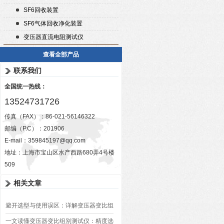
SF6回收装置
SF6气体回收净化装置
变压器直流电阻测试仪
查看全部产品
联系我们
全国统一热线：
13524731726
传真（FAX）：86-021-56146322
邮编（P.C）：201906
E-mail：
359845197@qq.com
地址：上海市宝山区水产西路680弄4号楼
509
相关文章
避开选型与使用误区：详解变压器变比组
别测试仪的日常校准方法、常见组别识别
一文读懂变压器变比组别测试仪：精度选