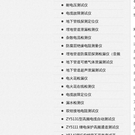
耐电压测试仪
电缆故障测试仪
地下管线探测定位仪
埋地管道泄漏检测仪
杂散电流检测仪
防腐层绝缘电阻测量仪
埋地管道防腐层探测检漏仪（音频
检漏仪）
地下管道可燃气体泄漏测试仪
地下管道超声泄漏测试仪
电火花检漏仪
电火花在线检测仪
电缆故障定位仪
漏水检测仪
双钳接地电阻测试仪
ZY5131型高频电缆自动测试仪
ZY5111 继电保护高频通道测试仪