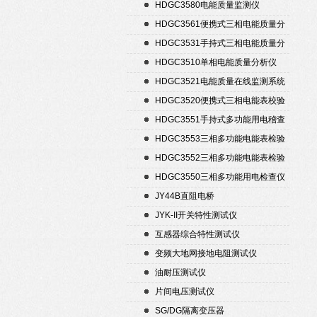
置
HDGC3580电能质量监测仪
HDGC3561便携式三相电能质量分
析仪
HDGC3531手持式三相电能质量分
析仪
HDGC3510单相电能质量分析仪
HDGC3521电能质量在线监测系统
HDGC3520便携式三相电能表校验
仪
HDGC3551手持式多功能用电稽查
仪
HDGC3553三相多功能电能表检验
装置
HDGC3552三相多功能电能表检验
装置
HDGC3550三相多功能用电检查仪
JY44B直阻电桥
JYK-II开关特性测试仪
互感器综合特性测试仪
变频大地网接地电阻测试仪
油耐压测试仪
片间电压测试仪
SG/DG隔离变压器