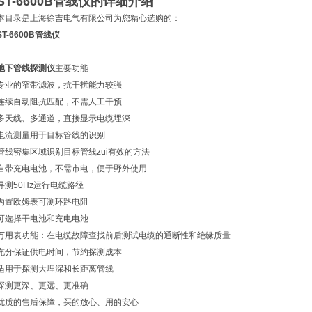
ST-6600B管线仪
的详细介绍
本目录是上海徐吉电气有限公司为您精心选购的：
ST-6600B管线仪
地下管线探测仪
主要功能
专业的窄带滤波，抗干扰能力较强
连续自动阻抗匹配，不需人工干预
多天线、多通道，直接显示电缆埋深
电流测量用于目标管线的识别
管线密集区域识别目标管线zui有效的方法
自带充电电池，不需市电，便于野外使用
寻测50Hz运行电缆路径
内置欧姆表可测环路电阻
可选择干电池和充电电池
万用表功能：在电缆故障查找前后测试电缆的通断性和绝缘质量
充分保证供电时间，节约探测成本
适用于探测大埋深和长距离管线
探测更深、更远、更准确
优质的售后保障，买的放心、用的安心