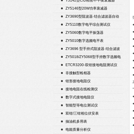
Y5142型C/D精密不平衡衰减器
（50Ω）
ZY5146型20W功率衰减器
ZY3690型阻波器·结合滤波器自动
测试仪
ZY5110数字电平综合测试仪
ZY5060数字电平振荡器
ZY5010数字选频电平表
ZY3696 型手持式阻波器·结合滤波
器自动测试仪
ZY5018/ZY5068型手持数字选频电
平表/电平振荡器
ETCR3200-双钳接地电阻测试仪
非接触型检相器
钳形接地电阻仪
接地电阻在线检测仪
数字式接地电阻仪
智能型等电位测试仪
双钳/三钳相位伏安表
抽油机多用表
电能质量分析仪