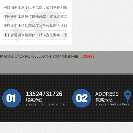
异常排查方案
型、接线规范、报告生成全流程标准化操
用自动变压器变比测试仪，如何快速判断
作指南
变压器是否合格？
变压器变比测量仪操作步骤，接线调试参
数设定变比测试数据保存使用教程
变压器变比组别测试仪与传统检测方式对
比：精度、速度与安全性深度分析
地下管道漏水检测仪：精准定位漏点，高
效排查地下管网渗漏问题
网站地图
沪ICP备17006008号-1
管理登陆
访问量：
426489