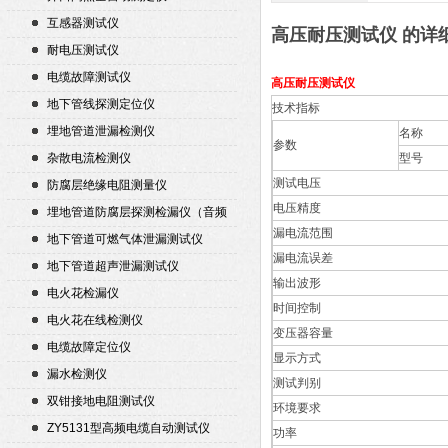
互感器测试仪
高压耐压测试仪 的详
耐电压测试仪
电缆故障测试仪
高压耐压测试仪
地下管线探测定位仪
技术指标
埋地管道泄漏检测仪
名称
参数
杂散电流检测仪
型号
测试电压
防腐层绝缘电阻测量仪
电压精度
埋地管道防腐层探测检漏仪（音频
漏电流范围
检漏仪）
地下管道可燃气体泄漏测试仪
漏电流误差
地下管道超声泄漏测试仪
输出波形
电火花检漏仪
时间控制
电火花在线检测仪
变压器容量
电缆故障定位仪
显示方式
漏水检测仪
测试判别
双钳接地电阻测试仪
环境要求
ZY5131型高频电缆自动测试仪
功率