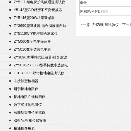
ZY5111 继电保护高频通道测试仪
重量
Y5142型C/D精密不平衡衰减器
3
体积(W×H×D)mm
（50Ω）
ZY5146型20W功率衰减器
上一篇 :
ZHZ8耐压试验仪
下一篇
ZY3690型阻波器·结合滤波器自动
测试仪
ZY5110数字电平综合测试仪
ZY5060数字电平振荡器
ZY5010数字选频电平表
ZY3696 型手持式阻波器·结合滤波
器自动测试仪
ZY5018/ZY5068型手持数字选频电
平表/电平振荡器
ETCR3200-双钳接地电阻测试仪
非接触型检相器
钳形接地电阻仪
接地电阻在线检测仪
数字式接地电阻仪
智能型等电位测试仪
双钳/三钳相位伏安表
抽油机多用表