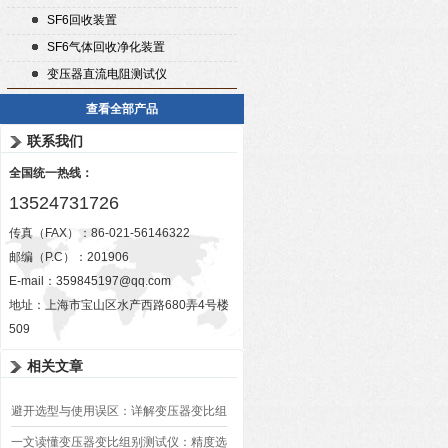
SF6回收装置
SF6气体回收净化装置
变压器直流电阻测试仪
查看全部产品
联系我们
全国统一热线：
13524731726
传真（FAX）：86-021-56146322
邮编（P.C）：201906
E-mail：
359845197@qq.com
地址：上海市宝山区水产西路680弄4号楼
509
相关文章
避开选型与使用误区：详解变压器变比组
别测试仪的日常校准方法、常见组别识别
一文读懂变压器变比组别测试仪：精度选