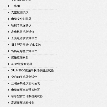
三倍频
真空度测试仪
电缆安全刺扎器
智能管线探测仪
发电机阻抗测试仪
直流电源纹波测试仪
日本理音测振仪VM63A
智能电导盐密测试仪
聚酰亚胺树脂
40kV绝缘高筒靴
XUJI-3000变频串联谐振耐压试验
装置
全自动互感器测试仪
三相多功能伏安相位表
电缆耐压串联谐振装置
袖珍型雷击计数器测试器
高压耐压试验设备