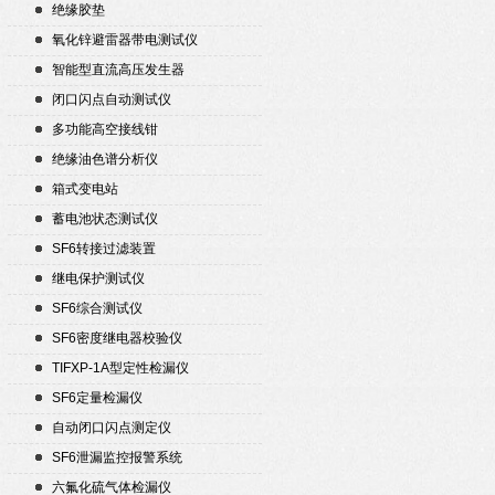
绝缘胶垫
氧化锌避雷器带电测试仪
智能型直流高压发生器
闭口闪点自动测试仪
多功能高空接线钳
绝缘油色谱分析仪
箱式变电站
蓄电池状态测试仪
SF6转接过滤装置
继电保护测试仪
SF6综合测试仪
SF6密度继电器校验仪
TIFXP-1A型定性检漏仪
SF6定量检漏仪
自动闭口闪点测定仪
SF6泄漏监控报警系统
六氟化硫气体检漏仪