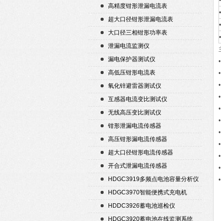
高精度钳形泄漏电流表
超大口径钳形泄漏电流表
大口径三相钳形功率表
泄漏电流监测仪
漏电保护器测试仪
高低压钳形电流表
氧化锌避雷器测试仪
互感器电流变比测试仪
无线高压变比测试仪
钳形泄漏电流传感器
高压钳形漏电流传感器
超大口径钳形电流传感器
开合式泄漏电流传感器
HDGC3919多频点电池容量分析仪
HDGC3970智能便携式充电机
HDDC3926蓄电池巡检仪
HDGC3920蓄电池在线监测系统