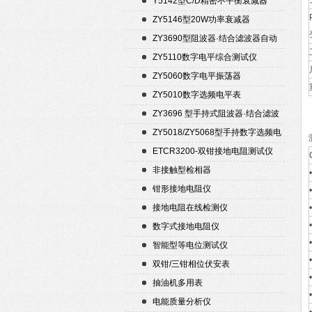
Y5142型C/D精密不平衡衰减器
（50Ω）
ZY5146型20W功率衰减器
ZY3690型阻波器·结合滤波器自动
测试仪
ZY5110数字电平综合测试仪
ZY5060数字电平振荡器
ZY5010数字选频电平表
ZY3696 型手持式阻波器·结合滤波
器自动测试仪
ZY5018/ZY5068型手持数字选频电
平表/电平振荡器
ETCR3200-双钳接地电阻测试仪
非接触型检相器
钳形接地电阻仪
接地电阻在线检测仪
数字式接地电阻仪
智能型等电位测试仪
双钳/三钳相位伏安表
抽油机多用表
电能质量分析仪