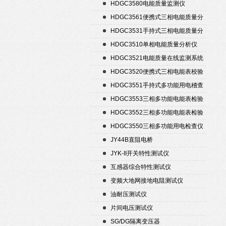
置
HDGC3580电能质量监测仪
HDGC3561便携式三相电能质量分
析仪
HDGC3531手持式三相电能质量分
析仪
HDGC3510单相电能质量分析仪
HDGC3521电能质量在线监测系统
HDGC3520便携式三相电能表校验
仪
HDGC3551手持式多功能用电稽查
仪
HDGC3553三相多功能电能表检验
装置
HDGC3552三相多功能电能表检验
装置
HDGC3550三相多功能用电检查仪
JY44B直阻电桥
JYK-II开关特性测试仪
互感器综合特性测试仪
变频大地网接地电阻测试仪
油耐压测试仪
片间电压测试仪
SG/DG隔离变压器