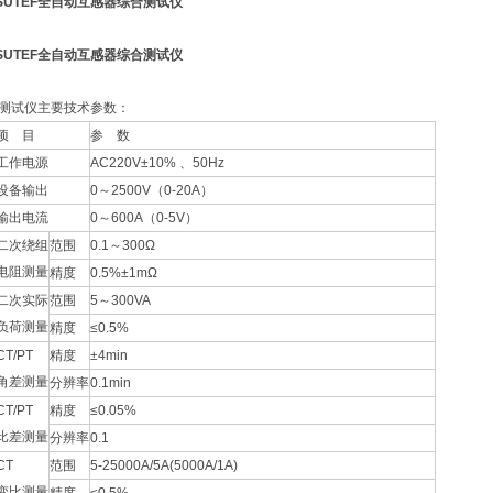
SUTEF全自动互感器综合测试仪
SUTEF全自动互感器综合测试仪
测试仪主要技术参数：
项 目
参 数
工作电源
AC220V±10% 、50Hz
设备输出
0～2500V（0-20A）
输出电流
0～600A（0-5V）
二次绕组
范围
0.1～300Ω
电阻测量
精度
0.5%±1mΩ
二次实际
范围
5～300VA
负荷测量
精度
≤0.5%
CT/PT
精度
±4min
角差测量
分辨率
0.1min
CT/PT
精度
≤0.05%
比差测量
分辨率
0.1
CT
范围
5-25000A/5A(5000A/1A)
变比测量