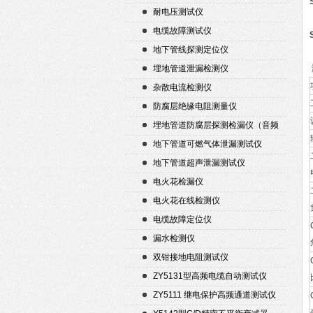
耐电压测试仪
电缆故障测试仪
地下管线探测定位仪
埋地管道泄漏检测仪
杂散电流检测仪
防腐层绝缘电阻测量仪
埋地管道防腐层探测检漏仪（音频
检漏仪）
地下管道可燃气体泄漏测试仪
地下管道超声泄漏测试仪
电火花检漏仪
电火花在线检测仪
电缆故障定位仪
漏水检测仪
双钳接地电阻测试仪
ZY5131型高频电缆自动测试仪
ZY5111 继电保护高频通道测试仪