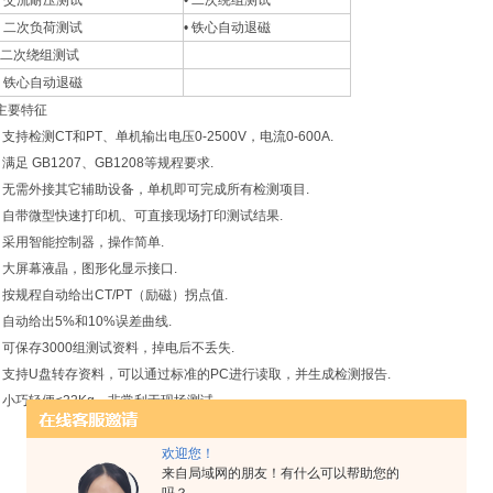
• 交流耐压测试
• 二次绕组测试
• 二次负荷测试
• 铁心自动退磁
•二次绕组测试
• 铁心自动退磁
主要特征
• 支持检测CT和PT、单机输出电压0-2500V，电流0-600A.
• 满足 GB1207、GB1208等规程要求.
• 无需外接其它辅助设备，单机即可完成所有检测项目.
• 自带微型快速打印机、可直接现场打印测试结果.
• 采用智能控制器，操作简单.
• 大屏幕液晶，图形化显示接口.
• 按规程自动给出CT/PT（励磁）拐点值.
• 自动给出5%和10%误差曲线.
• 可保存3000组测试资料，掉电后不丢失.
• 支持U盘转存资料，可以通过标准的PC进行读取，并生成检测报告.
• 小巧轻便≤22Kg，非常利于现场测试.
欢迎您！
来自局域网的朋友！有什么可以帮助您的