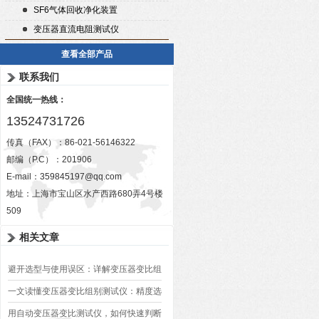
SF6气体回收净化装置
变压器直流电阻测试仪
查看全部产品
联系我们
全国统一热线：
13524731726
传真（FAX）：86-021-56146322
邮编（P.C）：201906
E-mail：
359845197@qq.com
地址：上海市宝山区水产西路680弄4号楼
509
相关文章
避开选型与使用误区：详解变压器变比组
别测试仪的日常校准方法、常见组别识别
一文读懂变压器变比组别测试仪：精度选
异常排查方案
型、接线规范、报告生成全流程标准化操
用自动变压器变比测试仪，如何快速判断