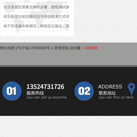
作指南
变压器是否合格？
变压器变比测量仪操作步骤，接线调试参
数设定变比测试数据保存使用教程
变压器变比组别测试仪与传统检测方式对
比：精度、速度与安全性深度分析
地下管道漏水检测仪：精准定位漏点，高
效排查地下管网渗漏问题
网站地图
沪ICP备17006008号-1
管理登陆
访问量：
426489