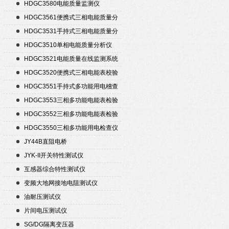
置
HDGC3580电能质量监测仪
HDGC3561便携式三相电能质量分
析仪
HDGC3531手持式三相电能质量分
析仪
HDGC3510单相电能质量分析仪
HDGC3521电能质量在线监测系统
HDGC3520便携式三相电能表校验
仪
HDGC3551手持式多功能用电稽查
仪
HDGC3553三相多功能电能表检验
装置
HDGC3552三相多功能电能表检验
装置
HDGC3550三相多功能用电检查仪
JY44B直阻电桥
JYK-II开关特性测试仪
互感器综合特性测试仪
变频大地网接地电阻测试仪
油耐压测试仪
片间电压测试仪
SG/DG隔离变压器