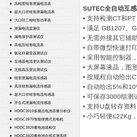
高精度钳形泄漏电流表
SUTEC全自动互
超大口径钳形泄漏电流表
• 支持检测CT和PT
大口径三相钳形功率表
• 满足 GB1207、
泄漏电流监测仪
• 无需外接其它辅
漏电保护器测试仪
高低压钳形电流表
• 自带微型快速打
氧化锌避雷器测试仪
• 采用智能控制器
互感器电流变比测试仪
• 大屏幕液晶，图
无线高压变比测试仪
• 按规程自动给出C
钳形泄漏电流传感器
• 自动给出5%和1
高压钳形漏电流传感器
超大口径钳形电流传感器
• 可保存3000组
开合式泄漏电流传感器
• 支持U盘转存资
HDGC3919多频点电池容量分析仪
• 小巧轻便≤22K
HDGC3970智能便携式充电机
HDDC3926蓄电池巡检仪
HDGC3920蓄电池在线监测系统