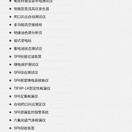
氧化锌避雷器带电测试仪
智能型直流高压发生器
闭口闪点自动测试仪
多功能高空接线钳
绝缘油色谱分析仪
箱式变电站
蓄电池状态测试仪
SF6转接过滤装置
继电保护测试仪
SF6综合测试仪
SF6密度继电器校验仪
TIFXP-1A型定性检漏仪
SF6定量检漏仪
自动闭口闪点测定仪
SF6泄漏监控报警系统
六氟化硫气体检漏仪
SF6回收装置