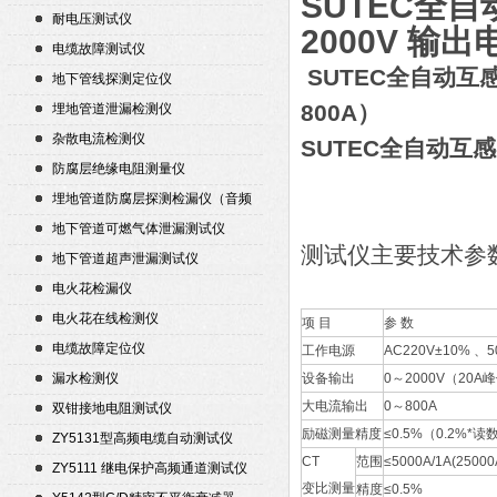
SUTEC全
耐电压测试仪
2000V 输
电缆故障测试仪
SUTEC全自动
地下管线探测定位仪
800A）
埋地管道泄漏检测仪
杂散电流检测仪
SUTEC全自动互
防腐层绝缘电阻测量仪
埋地管道防腐层探测检漏仪（音频
检漏仪）
地下管道可燃气体泄漏测试仪
测试仪主要技术参
地下管道超声泄漏测试仪
电火花检漏仪
电火花在线检测仪
项 目
参 数
电缆故障定位仪
工作电源
AC220V±10% 、5
漏水检测仪
设备输出
0～2000V（20A
大电流输出
0～800A
双钳接地电阻测试仪
励磁测量精度
≤0.5%（0.2%*读
ZY5131型高频电缆自动测试仪
CT
范围
≤5000A/1A(25000
ZY5111 继电保护高频通道测试仪
变比测量
精度
≤0.5%