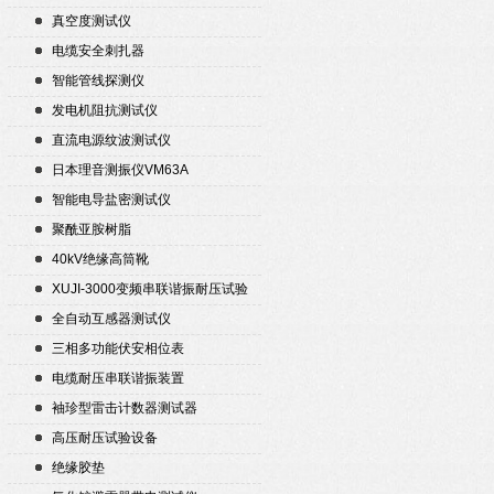
真空度测试仪
电缆安全刺扎器
智能管线探测仪
发电机阻抗测试仪
直流电源纹波测试仪
日本理音测振仪VM63A
智能电导盐密测试仪
聚酰亚胺树脂
40kV绝缘高筒靴
XUJI-3000变频串联谐振耐压试验
装置
全自动互感器测试仪
三相多功能伏安相位表
电缆耐压串联谐振装置
袖珍型雷击计数器测试器
高压耐压试验设备
绝缘胶垫