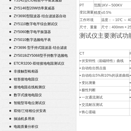
Y5142型C/D精密不平衡衰减器
PT
范围
1KV～500KV
（50Ω）
ZY5146型20W功率衰减器
变比测量
精度
≤0.5%
ZY3690型阻波器·结合滤波器自动
工作环境
温度：－10℃ ～ 
测试仪
ZY5110数字电平综合测试仪
尺寸、重量
尺寸：400mm × 2
ZY5060数字电平振荡器
测试仪主要测试功
ZY5010数字选频电平表
ZY3696 型手持式阻波器·结合滤波
CT
器自动测试仪
ZY5018/ZY5068型手持数字选频电
• 伏安特性（励磁特性）曲线
平表/电平振荡器
ETCR3200-双钳接地电阻测试仪
• 自动给出拐点值
非接触型检相器
• 自动给出5%和10%的误差曲线
钳形接地电阻仪
• 变比测量
接地电阻在线检测仪
• 极性判断
数字式接地电阻仪
• 一次通流测试
智能型等电位测试仪
• 交流耐压测试
双钳/三钳相位伏安表
• 铁心退磁
抽油机多用表
电能质量分析仪