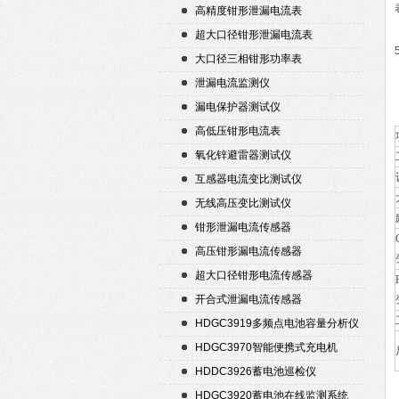
高精度钳形泄漏电流表
超大口径钳形泄漏电流表
大口径三相钳形功率表
泄漏电流监测仪
漏电保护器测试仪
高低压钳形电流表
氧化锌避雷器测试仪
互感器电流变比测试仪
无线高压变比测试仪
钳形泄漏电流传感器
高压钳形漏电流传感器
超大口径钳形电流传感器
开合式泄漏电流传感器
HDGC3919多频点电池容量分析仪
HDGC3970智能便携式充电机
HDDC3926蓄电池巡检仪
HDGC3920蓄电池在线监测系统