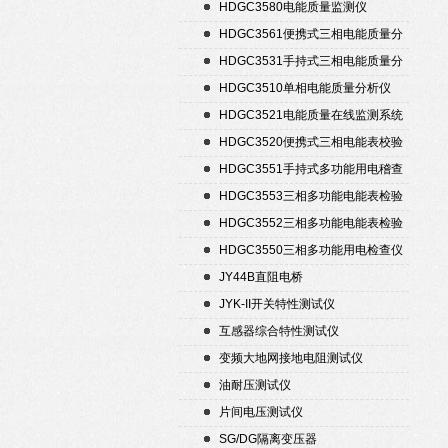
置
HDGC3580电能质量监测仪
HDGC3561便携式三相电能质量分
析仪
HDGC3531手持式三相电能质量分
析仪
HDGC3510单相电能质量分析仪
HDGC3521电能质量在线监测系统
HDGC3520便携式三相电能表校验
仪
HDGC3551手持式多功能用电稽查
仪
HDGC3553三相多功能电能表检验
装置
HDGC3552三相多功能电能表检验
装置
HDGC3550三相多功能用电检查仪
JY44B直阻电桥
JYK-II开关特性测试仪
互感器综合特性测试仪
变频大地网接地电阻测试仪
油耐压测试仪
片间电压测试仪
SG/DG隔离变压器