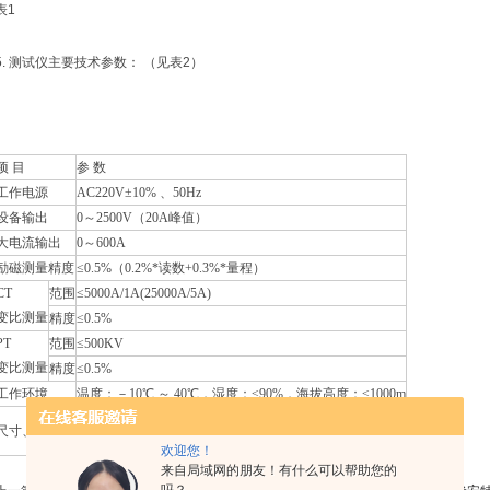
表1
5. 测试仪主要技术参数： （见表2）
项 目
参 数
工作电源
AC220V±10% 、50Hz
设备输出
0～2500V（20A峰值）
大电流输出
0～600A
励磁测量精度
≤0.5%（0.2%*读数+0.3%*量程）
CT
范围
≤5000A/1A(25000A/5A)
变比测量
精度
≤0.5%
PT
范围
≤500KV
变比测量
精度
≤0.5%
工作环境
温度：－10℃ ～ 40℃，湿度：≤90%，海拔高度：≤1000m
尺寸：410mm × 260mm × 340mm ， 重量：≤22Kg
尺寸、重量
欢迎您！
来自局域网的朋友！有什么可以帮助您的