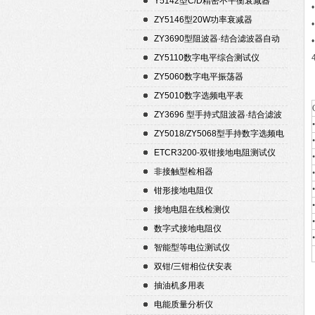
Y5142型C/D精密不平衡衰减器
（50Ω）
ZY5146型20W功率衰减器
ZY3690型阻波器·结合滤波器自动
测试仪
ZY5110数字电平综合测试仪
ZY5060数字电平振荡器
ZY5010数字选频电平表
ZY3696 型手持式阻波器·结合滤波
器自动测试仪
ZY5018/ZY5068型手持数字选频电
平表/电平振荡器
ETCR3200-双钳接地电阻测试仪
非接触型检相器
钳形接地电阻仪
接地电阻在线检测仪
数字式接地电阻仪
智能型等电位测试仪
双钳/三钳相位伏安表
抽油机多用表
电能质量分析仪