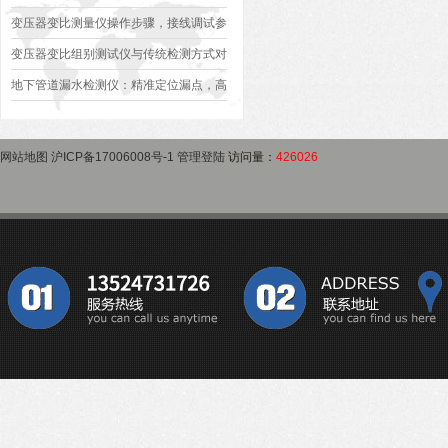
作指南
变压器是否合格？
变压器变比测量仪操作步骤，接线调试参
数设定变比测试数据保存使用教程
变压器变比组别测试仪与传统检测方式对
比：精度、速度与安全性深度分析
地下管道漏水检测仪：精准定位漏点，高
效排查地下管网渗漏问题
网站地图
沪ICP备17006008号-1
管理登陆
访问量：
426026