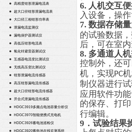
6. 人机交互
高精度钳形泄漏电流表
超大口径钳形泄漏电流表
入设备，操作
大口径三相钳形功率表
7. 数据存储
泄漏电流监测仪
的试验数据，
漏电保护器测试仪
后，可在室内
高低压钳形电流表
8. 多通道人
氧化锌避雷器测试仪
互感器电流变比测试仪
控制外，还可
无线高压变比测试仪
机，实现
机
PC
钳形泄漏电流传感器
制仪器进行试
高压钳形漏电流传感器
超大口径钳形电流传感器
应用软件功能
开合式泄漏电流传感器
的保存、打印
HDGC3919多频点电池容量分析仪
行编辑。
HDGC3970智能便携式充电机
9．试验结果
HDDC3926蓄电池巡检仪
HDGC3920蓄电池在线监测系统