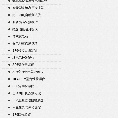
氧化锌避雷器带电测试仪
智能型直流高压发生器
闭口闪点自动测试仪
多功能高空接线钳
绝缘油色谱分析仪
箱式变电站
蓄电池状态测试仪
SF6转接过滤装置
继电保护测试仪
SF6综合测试仪
SF6密度继电器校验仪
TIFXP-1A型定性检漏仪
SF6定量检漏仪
自动闭口闪点测定仪
SF6泄漏监控报警系统
六氟化硫气体检漏仪
SF6回收装置