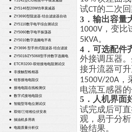
Y5142型C/D精密不平衡衰减器
试
的二次回
（50Ω）
CT
ZY5146型20W功率衰减器
ZY3690型阻波器·结合滤波器自动
3．输出容量
测试仪
ZY5110数字电平综合测试仪
，变比试
1000V
ZY5060数字电平振荡器
。
5KVA
ZY5010数字选频电平表
4．可选配件
ZY3696 型手持式阻波器·结合滤波
器自动测试仪
ZY5018/ZY5068型手持数字选频电
外接调压器。
平表/电平振荡器
ETCR3200-双钳接地电阻测试仪
接升流器可升
非接触型检相器
，
1500V/20A
钳形接地电阻仪
电流互感器的
接地电阻在线检测仪
数字式接地电阻仪
5．人机界面
智能型等电位测试仪
试完成后可直
双钳/三钳相位伏安表
观，易于分析
抽油机多用表
验结果。
电能质量分析仪