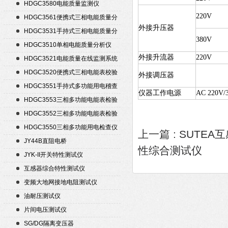
置
HDGC3580电能质量监测仪
220V
HDGC3561便携式三相电能质量分
外接升压器
析仪
HDGC3531手持式三相电能质量分
380V
析仪
HDGC3510单相电能质量分析仪
外接升流器
220V
HDGC3521电能质量在线监测系统
HDGC3520便携式三相电能表校验
外接调压器
仪
HDGC3551手持式多功能用电稽查
仪器工作电源
AC 220V/
仪
HDGC3553三相多功能电能表检验
装置
HDGC3552三相多功能电能表检验
装置
HDGC3550三相多功能用电检查仪
上一篇 :
SUTEA
JY44B直阻电桥
性综合测试仪
JYK-II开关特性测试仪
互感器综合特性测试仪
变频大地网接地电阻测试仪
油耐压测试仪
片间电压测试仪
SG/DG隔离变压器