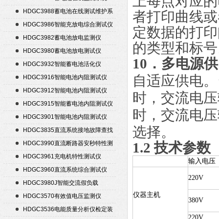
上每点对应的
HDGC3988蓄电池在线测试维护系
者打印曲线或
统
HDGC3986智能充放电综合测试仪
定数据的打印
HDGC3982蓄电池放电监测仪
的类型和标号
HDGC3980蓄电池放电测试仪
10．多电源
HDGC3932智能蓄电池活化仪
自适应供电。
HDGC3916智能电池内阻测试仪
HDGC3912智能电池内阻测试仪
时，交流电压
HDGC3915智能蓄电池内阻测试仪
时，交流电压
HDGC3901智能电池内阻测试仪
选择。
HDGC3835直流系统接地故障查找
仪
HDGC3990直流断路器安秒特性测
1.2
技术参数
试仪
HDGC3961充电机特性测试仪
输入电压
HDGC3960直流系统综合测试仪
220V
HDGC3980J智能交流假负载
仪器主机
HDGC3570有效值电压监测仪
380V
HDGC3536电能质量分析仪检定装
220V