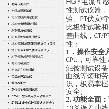
HGY电流互
耐电压测试仪
性测试仪器，
电缆故障测试仪
验、
伏安特
地下管线探测定位仪
PT
埋地管道泄漏检测仪
比极性试验和
杂散电流检测仪
差曲线，
CT/P
防腐层绝缘电阻测量仪
性：
埋地管道防腐层探测检漏仪（音频
检漏仪）
1．操作安全
地下管道可燃气体泄漏测试仪
地下管道超声泄漏测试仪
，可靠性
CPU
电火花检漏仪
触被测试设备
电火花在线检测仪
曲线等烦琐劳
电缆故障定位仪
识，极易掌握
漏水检测仪
安全。
双钳接地电阻测试仪
ZY5131型高频电缆自动测试仪
2. 功能全面：
ZY5111 继电保护高频通道测试仪
％误差曲线
10