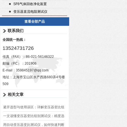
SF6气体回收净化装置
变压器直流电阻测试仪
查看全部产品
联系我们
全国统一热线：
13524731726
传真（FAX）：86-021-56146322
邮编（P.C）：201906
E-mail：
359845197@qq.com
地址：上海市宝山区水产西路680弄4号楼
509
相关文章
避开选型与使用误区：详解变压器变比组
别测试仪的日常校准方法、常见组别识别
一文读懂变压器变比组别测试仪：精度选
异常排查方案
型、接线规范、报告生成全流程标准化操
用自动变压器变比测试仪，如何快速判断