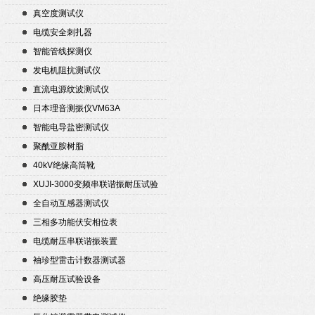
真空度测试仪
电缆安全刺扎器
智能管线探测仪
发电机阻抗测试仪
直流电源纹波测试仪
日本理音测振仪VM63A
智能电导盐密测试仪
聚酰亚胺树脂
40kV绝缘高筒靴
XUJI-3000变频串联谐振耐压试验
装置
全自动互感器测试仪
三相多功能伏安相位表
电缆耐压串联谐振装置
袖珍型雷击计数器测试器
高压耐压试验设备
绝缘胶垫