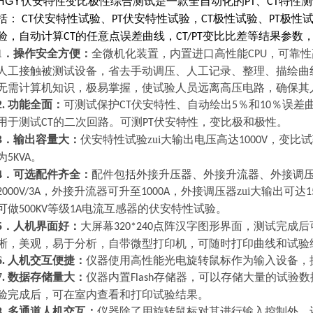
HGY伏安特性变比极性综合测试
是一款全自动化的
、
特性测
PT
CT
括：
伏安特性试验、
伏安特性试验，
极性试验、
极性
CT
PT
CT
PT
验，自动计算
的任意点误差曲线，
变比比差等结果参数
CT
CT/PT
1．操作安全方便：
全微机化装置，内置进口高性能
，可靠性
CPU
人工接触被测试设备，省去手动调压、人工记录、整理、描绘曲
无需计算机知识，极易掌握，使试验人员远离高压电路，确保其
2. 功能全面：
可测试保护
伏安特性、自动绘出
％和
％误差
CT
5
10
用于测试
的二次回路。可测
伏安特性，变比极和极性。
CT
PT
3．输出容量大：
伏安特性试验zui大输出电压高达
，变比试
1000V
为
。
5KVA
4．可选配件齐全：
配件包括外接升压器、外接升流器、外接调压
，外接升流器可升至
，外接调压器zui大输出可达
2000V/3A
1000A
1
可做
等级
电流互感器的伏安特性试验。
500KV
1A
5．人机界面好：
大屏幕
点阵汉字图形界面，测试完成后
320*240
晰，美观，易于分析，自带微型打印机，可随时打印曲线和试验
6. 人机交互便捷：
仪器使用高性能光电旋转鼠标作为输入设备，
7. 数据存储量大：
仪器内置
存储器，可以存储大量的试验数
Flash
验完成后，可在室内查看和打印试验结果。
8. 多通道人机交互：
仪器除了用旋转鼠标对其进行输入控制外，