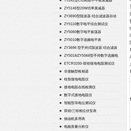
Y5142型C/D精密不平衡衰减器
（50Ω）
ZY5146型20W功率衰减器
ZY3690型阻波器·结合滤波器自动
测试仪
ZY5110数字电平综合测试仪
ZY5060数字电平振荡器
ZY5010数字选频电平表
ZY3696 型手持式阻波器·结合滤波
器自动测试仪
ZY5018/ZY5068型手持数字选频电
平表/电平振荡器
ETCR3200-双钳接地电阻测试仪
非接触型检相器
钳形接地电阻仪
接地电阻在线检测仪
数字式接地电阻仪
智能型等电位测试仪
双钳/三钳相位伏安表
抽油机多用表
电能质量分析仪