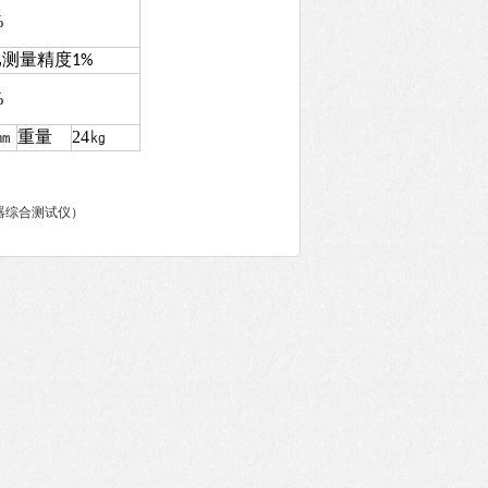
%
比测量精度
1%
%
㎜
重量
24
㎏
感器综合测试仪）