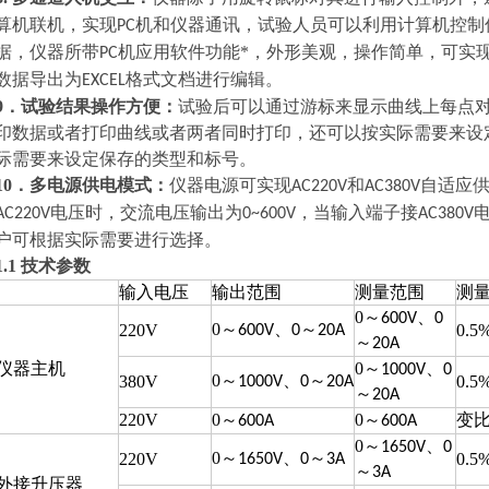
算机联机，实现
机和仪器通讯，试验人员可以利用计算机控制
PC
据，仪器所带
机应用软件功能*，外形美观，操作简单，可实
PC
数据导出为
格式文档进行编辑。
EXCEL
9．试验结果操作方便：
试验后可以通过游标来显示曲线上每点
印数据或者打印曲线或者两者同时打印，还可以按实际需要来设
际需要来设定保存的类型和标号。
10．多电源供电模式：
仪器电源可实现
和
自适应
AC220V
AC380V
电压时，交流电压输出为
，当输入端子接
AC220V
0~600V
AC380V
户可根据实际需要进行选择。
1.1
技术参数
输入电压
输出范围
测量范围
测
0
～
、
600V
0
0
～
、
～
220V
0.5
600V
0
20A
～
20A
仪器主机
0
～
、
1000V
0
0
～
、
～
380V
0.5
1000V
0
20A
～
20A
220V
0
～
0
～
变
600A
600A
0
～
、
1650V
0
0
～
、
～
220V
0.5
1650V
0
3A
～
3A
外接升压器