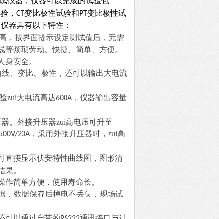
试仪器，仪器可以完成的试验包
试验，
变比极性试验和
变比极性试
CT
PT
，仪器具有以下特性：
高，按界面提示设定测试值后，无需
线等烦琐劳动。快捷、简单、方便。
人身安全。
曲线、变比、极性，还可以输出大电流
验zui大电流高达
，仪器输出容量
600A
器。外接升压器zui高电压可升至
，采用外接升压器时，zui高
500V/20A
可直接显示伏安特性曲线图，图形清
结果。
操作简单方便，使用寿命长。
据，数据保存后掉电不丢失，现场试
还可以通过自带的
通讯接口与计
RS232