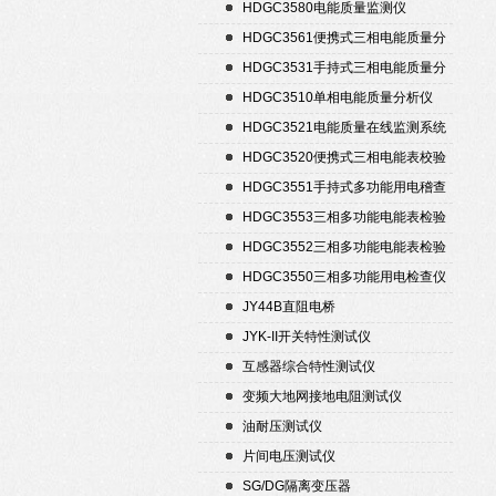
置
HDGC3580电能质量监测仪
HDGC3561便携式三相电能质量分
析仪
HDGC3531手持式三相电能质量分
析仪
HDGC3510单相电能质量分析仪
HDGC3521电能质量在线监测系统
HDGC3520便携式三相电能表校验
仪
HDGC3551手持式多功能用电稽查
仪
HDGC3553三相多功能电能表检验
装置
HDGC3552三相多功能电能表检验
装置
HDGC3550三相多功能用电检查仪
JY44B直阻电桥
JYK-II开关特性测试仪
互感器综合特性测试仪
变频大地网接地电阻测试仪
油耐压测试仪
片间电压测试仪
SG/DG隔离变压器