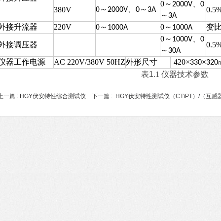
0
～
、
2000V
0
0
～
、
～
380V
0.5
2000V
0
3A
～
3A
外接升流器
220V
0
～
0
～
变
1000A
1000A
0
～
、
1000V
0
外接调压器
0.5
～
30A
仪器工作电源
AC 220V/380V 50HZ
外形尺寸
420
×
×
330
320
表
1
.1 仪器技术参数
上一篇 :
HGY伏安特性综合测试仪
下一篇 :
HGY伏安特性测试仪（CT\PT）/（互