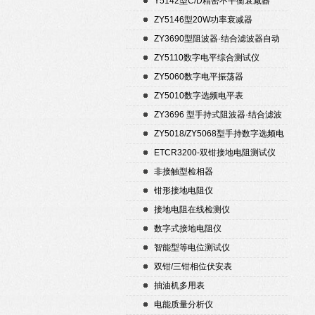
Y5142型C/D精密不平衡衰减器
（50Ω）
ZY5146型20W功率衰减器
ZY3690型阻波器·结合滤波器自动
测试仪
ZY5110数字电平综合测试仪
ZY5060数字电平振荡器
ZY5010数字选频电平表
ZY3696 型手持式阻波器·结合滤波
器自动测试仪
ZY5018/ZY5068型手持数字选频电
平表/电平振荡器
ETCR3200-双钳接地电阻测试仪
非接触型检相器
钳形接地电阻仪
接地电阻在线检测仪
数字式接地电阻仪
智能型等电位测试仪
双钳/三钳相位伏安表
抽油机多用表
电能质量分析仪