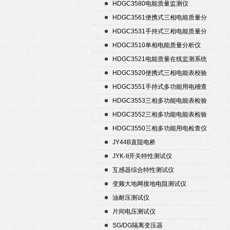
置
HDGC3580电能质量监测仪
HDGC3561便携式三相电能质量分
析仪
HDGC3531手持式三相电能质量分
析仪
HDGC3510单相电能质量分析仪
HDGC3521电能质量在线监测系统
HDGC3520便携式三相电能表校验
仪
HDGC3551手持式多功能用电稽查
仪
HDGC3553三相多功能电能表检验
装置
HDGC3552三相多功能电能表检验
装置
HDGC3550三相多功能用电检查仪
JY44B直阻电桥
JYK-II开关特性测试仪
互感器综合特性测试仪
变频大地网接地电阻测试仪
油耐压测试仪
片间电压测试仪
SG/DG隔离变压器