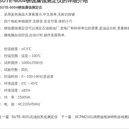
SUTE-6004锈蚀腐蚀测定仪的详细介绍
SUTE-6004锈蚀腐蚀测定仪
1、采用蓝色液晶大屏幕显示,中文菜单,无标识按键
2、四个电机单独搅拌,无噪音,安全可靠,体积小巧
3、锈蚀腐蚀测定仪可以满足石油炼油厂,发电厂和科研单位的需要,是油品分析,质量检
4、微电脑自动控温,自动计时,操作直观简单。
1、控温精度：±0.5℃
2、控温范围：温室～100℃
3、试样搅拌：1000±25转/分
4、试验空数：四孔
5、控温时间：0～100小时任意设置
6、环境温度：0℃ ～45℃
7、环境湿度：≤85%
8、功 率：1500VA
9、电 源：AC220V/50Hz
上一篇 :
SUTE-3031石油抗乳化测定仪
下一篇 :
SCPM2101润滑油泡沫特性自动测