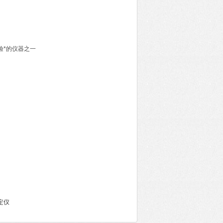
验*的仪器之一
定仪