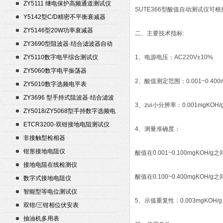
ZY5111 继电保护高频通道测试仪
SUTE366型酸值自动测试仪可
Y5142型C/D精密不平衡衰减器
（50Ω）
ZY5146型20W功率衰减器
二、主要技术指标:
ZY3690型阻波器·结合滤波器自动
测试仪
ZY5110数字电平综合测试仪
1、电源电压：AC220V±10%
ZY5060数字电平振荡器
2、酸值测定范围：0.001~0.400m
ZY5010数字选频电平表
ZY3696 型手持式阻波器·结合滤波
3、zui小分辨率：0.001mgKOH/
器自动测试仪
ZY5018/ZY5068型手持数字选频电
平表/电平振荡器
ETCR3200-双钳接地电阻测试仪
4、测量准确度：
非接触型检相器
钳形接地电阻仪
酸值在0.001~0.100mgKOH/g之间
接地电阻在线检测仪
酸值在0.100~0.400mgKOH/g
数字式接地电阻仪
智能型等电位测试仪
5、示值重复性：0.003mgKOH/g
双钳/三钳相位伏安表
抽油机多用表