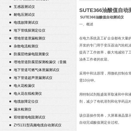
互感器测试仪
SUTE366油酸值自
耐电压测试仪
SUTE366油酸值自动测试仪
电缆故障测试仪
一、概述
地下管线探测定位仪
埋地管道泄漏检测仪
在电力系统及工矿企业都有大量的
开发的专门用于变压器油汽轮机
杂散电流检测仪
提高了工作效率，极大地减轻了工
防腐层绝缘电阻测量仪
油务工作者的欢迎。
埋地管道防腐层探测检漏仪（音频
检漏仪）
地下管道可燃气体泄漏测试仪
采用中和法原理，用微机控制在
地下管道超声泄漏测试仪
需10分钟。
电火花检漏仪
电火花在线检测仪
用特制试剂瓶盛装萃取液和中和
电缆故障定位仪
剂，减少了有机溶剂和化学药品
漏水检测仪
该仪器操作简单，大屏幕液晶显
双钳接地电阻测试仪
自动完成酸值测定全过程。
ZY5131型高频电缆自动测试仪