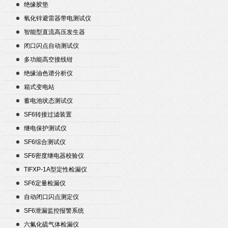
绝缘胶垫
氧化锌避雷器带电测试仪
智能型直流高压发生器
闭口闪点自动测试仪
多功能高空接线钳
绝缘油色谱分析仪
箱式变电站
蓄电池状态测试仪
SF6转接过滤装置
继电保护测试仪
SF6综合测试仪
SF6密度继电器校验仪
TIFXP-1A型定性检漏仪
SF6定量检漏仪
自动闭口闪点测定仪
SF6泄漏监控报警系统
六氟化硫气体检漏仪