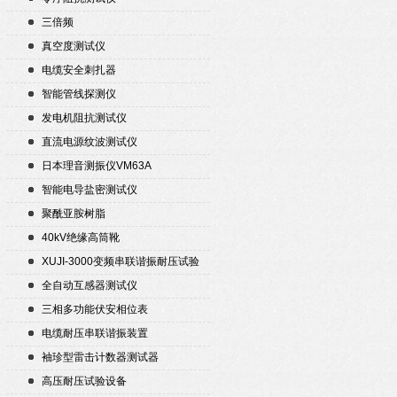
三倍频
真空度测试仪
电缆安全刺扎器
智能管线探测仪
发电机阻抗测试仪
直流电源纹波测试仪
日本理音测振仪VM63A
智能电导盐密测试仪
聚酰亚胺树脂
40kV绝缘高筒靴
XUJI-3000变频串联谐振耐压试验
装置
全自动互感器测试仪
三相多功能伏安相位表
电缆耐压串联谐振装置
袖珍型雷击计数器测试器
高压耐压试验设备