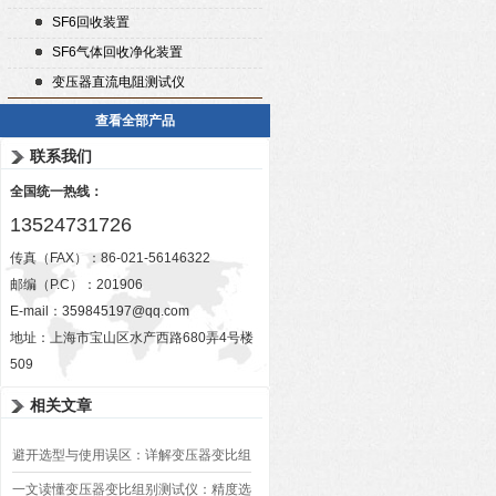
SF6回收装置
SF6气体回收净化装置
变压器直流电阻测试仪
查看全部产品
联系我们
全国统一热线：
13524731726
传真（FAX）：86-021-56146322
邮编（P.C）：201906
E-mail：
359845197@qq.com
地址：上海市宝山区水产西路680弄4号楼
509
相关文章
避开选型与使用误区：详解变压器变比组
别测试仪的日常校准方法、常见组别识别
一文读懂变压器变比组别测试仪：精度选