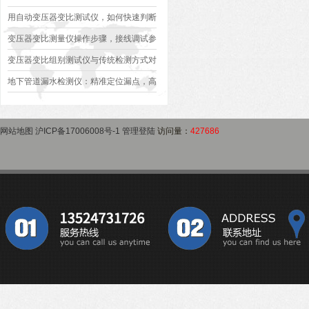
异常排查方案
型、接线规范、报告生成全流程标准化操
用自动变压器变比测试仪，如何快速判断
作指南
变压器是否合格？
变压器变比测量仪操作步骤，接线调试参
数设定变比测试数据保存使用教程
变压器变比组别测试仪与传统检测方式对
比：精度、速度与安全性深度分析
地下管道漏水检测仪：精准定位漏点，高
效排查地下管网渗漏问题
网站地图
沪ICP备17006008号-1
管理登陆
访问量：
427686