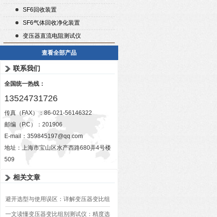
SF6回收装置
SF6气体回收净化装置
变压器直流电阻测试仪
查看全部产品
联系我们
全国统一热线：
13524731726
传真（FAX）：86-021-56146322
邮编（P.C）：201906
E-mail：
359845197@qq.com
地址：上海市宝山区水产西路680弄4号楼
509
相关文章
避开选型与使用误区：详解变压器变比组
别测试仪的日常校准方法、常见组别识别
一文读懂变压器变比组别测试仪：精度选