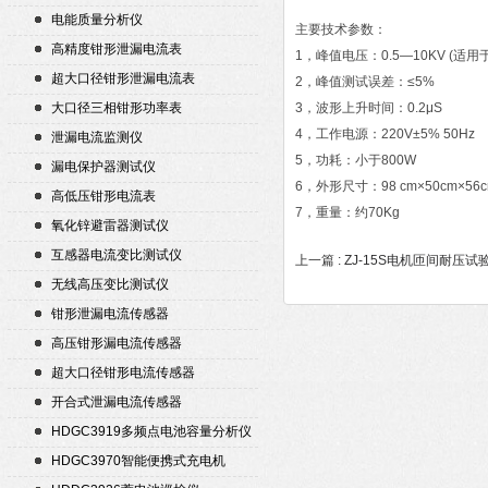
电能质量分析仪
主要技术参数：
高精度钳形泄漏电流表
1，峰值电压：0.5—10KV (
超大口径钳形泄漏电流表
2，峰值测试误差：≤5%
大口径三相钳形功率表
3，波形上升时间：0.2μS
4，工作电源：220V±5% 50Hz
泄漏电流监测仪
5，功耗：小于800W
漏电保护器测试仪
6，外形尺寸：98 cm×50cm×56
高低压钳形电流表
7，重量：约70Kg
氧化锌避雷器测试仪
互感器电流变比测试仪
上一篇 :
ZJ-15S电机匝间耐压试
无线高压变比测试仪
钳形泄漏电流传感器
高压钳形漏电流传感器
超大口径钳形电流传感器
开合式泄漏电流传感器
HDGC3919多频点电池容量分析仪
HDGC3970智能便携式充电机