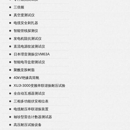
三倍频
真空度测试仪
电缆安全刺扎器
智能管线探测仪
发电机阻抗测试仪
直流电源纹波测试仪
日本理音测振仪VM63A
智能电导盐密测试仪
聚酰亚胺树脂
40kV绝缘高筒靴
XUJI-3000变频串联谐振耐压试验
装置
全自动互感器测试仪
三相多功能伏安相位表
电缆耐压串联谐振装置
袖珍型雷击计数器测试器
高压耐压试验设备