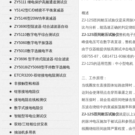
ZY5111 继电保护高频通道测试仪
Y5142型C/D精密不平衡衰减器
概述
（50Ω）
ZY5146型20W功率衰减器
ZJ-12S匝间耐压试验仪是采
ZY3690型阻波器·结合滤波器自动
比与分析，能迅速正确的判定绕
测试仪
ZY5110数字电平综合测试仪
ZJ-12S匝间耐压试验仪
整机电子
峰值电压可在数字表直读，整机各
ZY5060数字电平振荡器
由于仪器能提供较高测试冲击电
ZY5010数字选频电平表
GB755-87，GB14711-
ZY3696 型手持式阻波器·结合滤波
ZJ-12S的适用范围：中小型电
器自动测试仪
ZY5018/ZY5068型手持数字选频电
平表/电平振荡器
ETCR3200-双钳接地电阻测试仪
二、工作原理：
非接触型检相器
当线圈发生直接固体短路故障时
钳形接地电阻仪
达到会使薄弱点击穿而暴露之前
接地电阻在线检测仪
耐压值时，就会造成匝间绝缘击
压波在绕组中的衰减振荡频率和
数字式接地电阻仪
ZJ-12S匝间耐压试验仪
就是以上
智能型等电位测试仪
的脉冲电压施加于被试品和参照
双钳/三钳相位伏安表
线圈绕组匝间故障严重程度，由
抽油机多用表