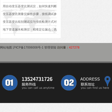
异常排查方案
型、接线规范、报告生成全流程标准化操
用自动变压器变比测试仪，如何快速判断
作指南
变压器是否合格？
变压器变比测量仪操作步骤，接线调试参
数设定变比测试数据保存使用教程
变压器变比组别测试仪与传统检测方式对
比：精度、速度与安全性深度分析
地下管道漏水检测仪：精准定位漏点，高
效排查地下管网渗漏问题
网站地图
沪ICP备17006008号-1
管理登陆
访问量：
427278