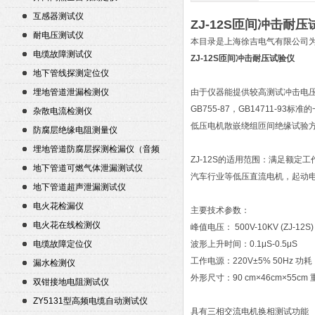
互感器测试仪
ZJ-12S匝间冲击耐压
耐电压测试仪
本目录是上海徐吉电气有限公司
电缆故障测试仪
ZJ-12S匝间冲击耐压试验仪
地下管线探测定位仪
埋地管道泄漏检测仪
由于仪器能提供较高测试冲击电
GB755-87，GB14711-9
杂散电流检测仪
低压电机散嵌绕组匝间绝缘试验
防腐层绝缘电阻测量仪
埋地管道防腐层探测检漏仪（音频
ZJ-12S的适用范围：满足额定工
检漏仪）
地下管道可燃气体泄漏测试仪
汽车行业等低压直流电机，起动电机
地下管道超声泄漏测试仪
电火花检漏仪
主要技术参数：
电火花在线检测仪
峰值电压： 500V-10KV (ZJ-1
电缆故障定位仪
波形上升时间：0.1μS-0.5μS
工作电源：220V±5% 50Hz 功
漏水检测仪
外形尺寸：90 cm×46cm×55cm
双钳接地电阻测试仪
ZY5131型高频电缆自动测试仪
具有三相交流电机换相测试功能