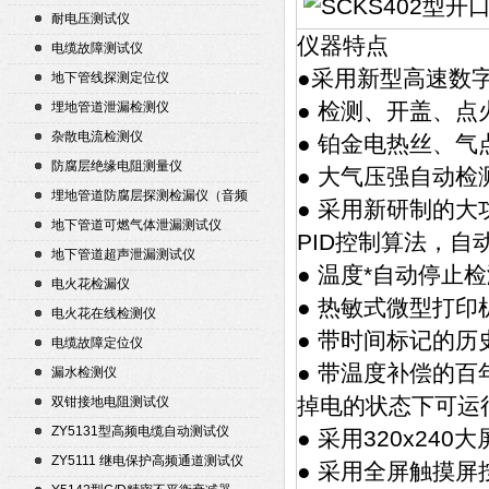
耐电压测试仪
仪器特点
电缆故障测试仪
●采用新型高速数
地下管线探测定位仪
● 检测、开盖、
埋地管道泄漏检测仪
杂散电流检测仪
● 铂金电热丝、
防腐层绝缘电阻测量仪
● 大气压强自动
埋地管道防腐层探测检漏仪（音频
● 采用新研制的
检漏仪）
地下管道可燃气体泄漏测试仪
PID控制算法，
地下管道超声泄漏测试仪
● 温度*自动停止
电火花检漏仪
● 热敏式微型打
电火花在线检测仪
● 带时间标记的历
电缆故障定位仪
● 带温度补偿的
漏水检测仪
掉电的状态下可运
双钳接地电阻测试仪
ZY5131型高频电缆自动测试仪
● 采用320x2
ZY5111 继电保护高频通道测试仪
● 采用全屏触摸