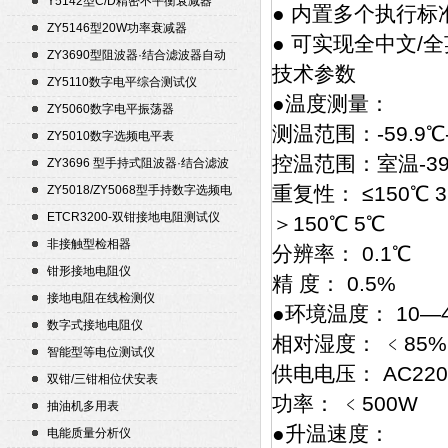
Y5142型C/D精密不平衡衰减器
● 内置多个执行
（50Ω）
ZY5146型20W功率衰减器
● 可实现全中文/
ZY3690型阻波器·结合滤波器自动
技术参数
测试仪
ZY5110数字电平综合测试仪
●温度测量：
ZY5060数字电平振荡器
测温范围：-59.9℃-
ZY5010数字选频电平表
控温范围：室温-39
ZY3696 型手持式阻波器·结合滤波
器自动测试仪
重复性： ≤150℃ 
ZY5018/ZY5068型手持数字选频电
平表/电平振荡器
ETCR3200-双钳接地电阻测试仪
＞150℃ 5℃
非接触型检相器
分辨率： 0.1℃
钳形接地电阻仪
精 度： 0.5%
接地电阻在线检测仪
●环境温度： 10—
数字式接地电阻仪
相对湿度： ﹤85
智能型等电位测试仪
供电电压： AC220
双钳/三钳相位伏安表
功率： ﹤500W
抽油机多用表
●升温速度：
电能质量分析仪