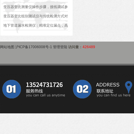
作指南
变压器是否合格？
变压器变比测量仪操作步骤，接线调试参
数设定变比测试数据保存使用教程
变压器变比组别测试仪与传统检测方式对
比：精度、速度与安全性深度分析
地下管道漏水检测仪：精准定位漏点，高
效排查地下管网渗漏问题
网站地图
沪ICP备17006008号-1
管理登陆
访问量：
426489