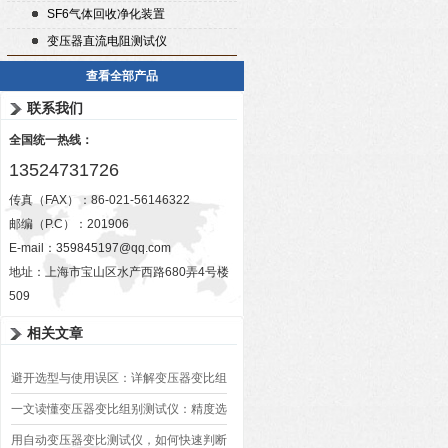
SF6气体回收净化装置
变压器直流电阻测试仪
查看全部产品
联系我们
全国统一热线：
13524731726
传真（FAX）：86-021-56146322
邮编（P.C）：201906
E-mail：
359845197@qq.com
地址：上海市宝山区水产西路680弄4号楼
509
相关文章
避开选型与使用误区：详解变压器变比组
别测试仪的日常校准方法、常见组别识别
一文读懂变压器变比组别测试仪：精度选
异常排查方案
型、接线规范、报告生成全流程标准化操
用自动变压器变比测试仪，如何快速判断