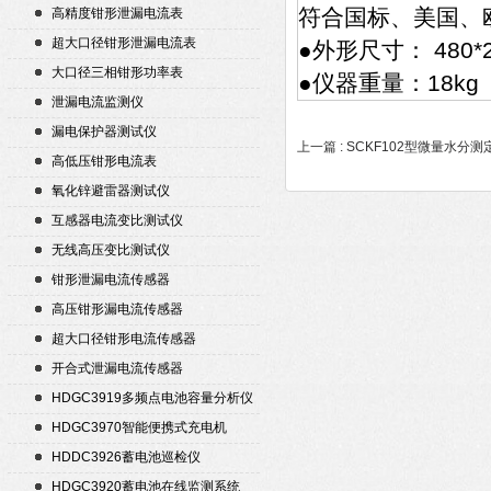
符合国标、美国、
高精度钳形泄漏电流表
超大口径钳形泄漏电流表
●外形尺寸： 480*2
大口径三相钳形功率表
●仪器重量：18kg
泄漏电流监测仪
漏电保护器测试仪
上一篇 :
SCKF102型微量水分测
高低压钳形电流表
氧化锌避雷器测试仪
互感器电流变比测试仪
无线高压变比测试仪
钳形泄漏电流传感器
高压钳形漏电流传感器
超大口径钳形电流传感器
开合式泄漏电流传感器
HDGC3919多频点电池容量分析仪
HDGC3970智能便携式充电机
HDDC3926蓄电池巡检仪
HDGC3920蓄电池在线监测系统