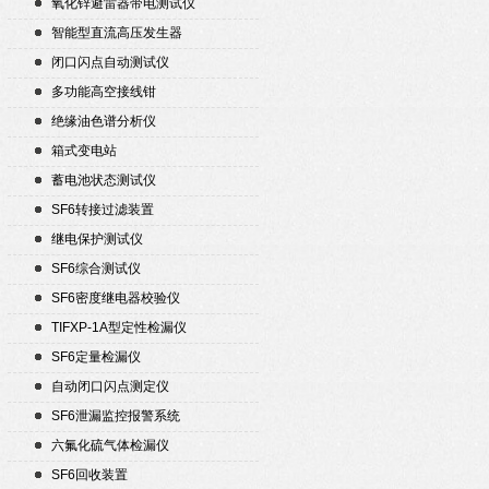
氧化锌避雷器带电测试仪
智能型直流高压发生器
闭口闪点自动测试仪
多功能高空接线钳
绝缘油色谱分析仪
箱式变电站
蓄电池状态测试仪
SF6转接过滤装置
继电保护测试仪
SF6综合测试仪
SF6密度继电器校验仪
TIFXP-1A型定性检漏仪
SF6定量检漏仪
自动闭口闪点测定仪
SF6泄漏监控报警系统
六氟化硫气体检漏仪
SF6回收装置