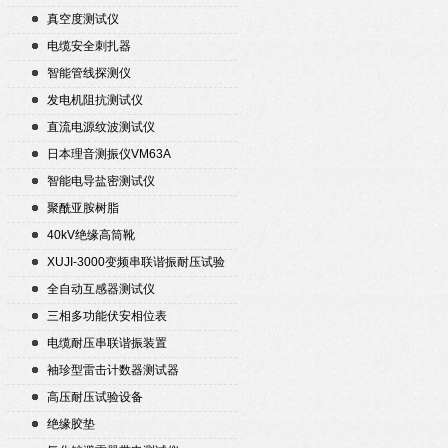
真空度测试仪
电缆安全刺扎器
智能管线探测仪
发电机阻抗测试仪
直流电源纹波测试仪
日本理音测振仪VM63A
智能电导盐密测试仪
聚酰亚胺树脂
40kV绝缘高筒靴
XUJI-3000变频串联谐振耐压试验
装置
全自动互感器测试仪
三相多功能伏安相位表
电缆耐压串联谐振装置
袖珍型雷击计数器测试器
高压耐压试验设备
绝缘胶垫