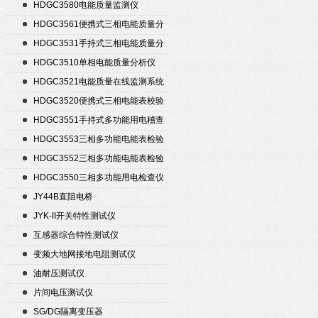
置
HDGC3580电能质量监测仪
HDGC3561便携式三相电能质量分
析仪
HDGC3531手持式三相电能质量分
析仪
HDGC3510单相电能质量分析仪
HDGC3521电能质量在线监测系统
HDGC3520便携式三相电能表校验
仪
HDGC3551手持式多功能用电稽查
仪
HDGC3553三相多功能电能表检验
装置
HDGC3552三相多功能电能表检验
装置
HDGC3550三相多功能用电检查仪
JY44B直阻电桥
JYK-II开关特性测试仪
互感器综合特性测试仪
变频大地网接地电阻测试仪
油耐压测试仪
片间电压测试仪
SG/DG隔离变压器