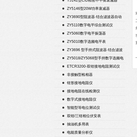
Y5142型C/D精密不平衡衰减器
（50Ω）
ZY5146型20W功率衰减器
ZY3690型阻波器·结合滤波器自动
测试仪
ZY5110数字电平综合测试仪
ZY5060数字电平振荡器
ZY5010数字选频电平表
ZY3696 型手持式阻波器·结合滤波
器自动测试仪
ZY5018/ZY5068型手持数字选频电
平表/电平振荡器
ETCR3200-双钳接地电阻测试仪
非接触型检相器
钳形接地电阻仪
接地电阻在线检测仪
数字式接地电阻仪
智能型等电位测试仪
双钳/三钳相位伏安表
抽油机多用表
电能质量分析仪