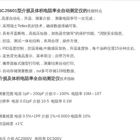
SCJS601型介损及体积电阻率全自动测定仪的
性能特点
1.高度自动化，升温、测量介损 、测量电阻率可一次完成；
2. 采用瑞士Tettex良好技术，确保数据准确可靠。
3. 具有开盖断电，高低压短路，加热器空烧等*的保护功能。*消除安全隐患。
4. 控温、测试一体化结构，布局合理，操作方便。
5. PID温度控制，控温准确,中频感应加热，升温速度快，每个油样仅需15分钟左右。
6. 蓝色背光液晶显示、菜单简洁；自带万年历。
7. 佩带面板式微型打印机，测量结果自动打印。
8. 自动存储测量数据，zui多可存储128组数据。
介损及体积电阻率全自动测定仪
技术指标
测量范围 电容 1pF～200pF 介损 0～100% 电阻率 10M～10T
分辨率 电容 0.01pF 介损 10-5 电阻率 0.1M
测量精度 电容 0.5%+1PF 介损 1%+0.0003 电阻率 10%
控温精度 ±1℃
电压 介损 AC2000V 电阻率 DC500V