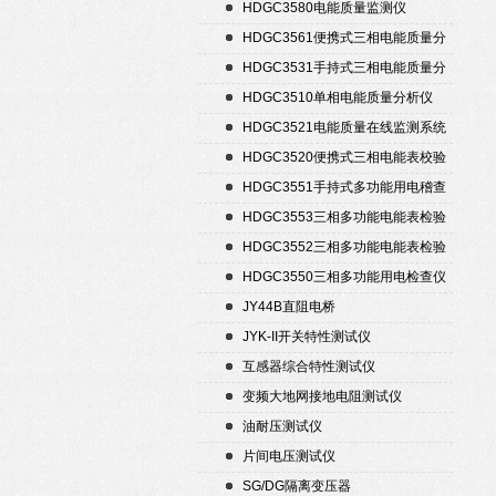
置
HDGC3580电能质量监测仪
HDGC3561便携式三相电能质量分
析仪
HDGC3531手持式三相电能质量分
析仪
HDGC3510单相电能质量分析仪
HDGC3521电能质量在线监测系统
HDGC3520便携式三相电能表校验
仪
HDGC3551手持式多功能用电稽查
仪
HDGC3553三相多功能电能表检验
装置
HDGC3552三相多功能电能表检验
装置
HDGC3550三相多功能用电检查仪
JY44B直阻电桥
JYK-II开关特性测试仪
互感器综合特性测试仪
变频大地网接地电阻测试仪
油耐压测试仪
片间电压测试仪
SG/DG隔离变压器