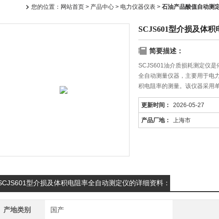
您的位置：
网站首页
>
产品中心
>
电力仪器仪表
>
石油产品酸值自动测
SCJS601型介损及体
简要描述：
SCJS601油介质损耗测定仪是
全自动测量仪器，主要用于电
积电阻率的测量。该仪器采用单
算、显示、打印及存储等过程
更新时间：
2026-05-27
加轻松、便捷。
产品厂地：
上海市
SCJS601型介损及体积电阻率全自动测定仪的详细资料：
产地类别
国产