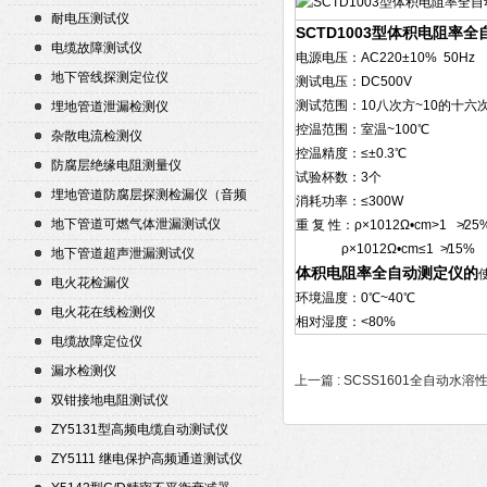
耐电压测试仪
SCTD1003型体积电阻率
电缆故障测试仪
电源电压：AC220±10% 50Hz
地下管线探测定位仪
测试电压：DC500V
测试范围：10八次方~10的十六次
埋地管道泄漏检测仪
控温范围：室温~100℃
杂散电流检测仪
控温精度：≤±0.3℃
防腐层绝缘电阻测量仪
试验杯数：3个
埋地管道防腐层探测检漏仪（音频
消耗功率：≤300W
检漏仪）
地下管道可燃气体泄漏测试仪
重 复 性：ρ×1012Ω•cm>1 ≯25
ρ×1012Ω•cm≤1 ≯15%
地下管道超声泄漏测试仪
体积电阻率全自动测定仪的
电火花检漏仪
环境温度：0℃~40℃
电火花在线检测仪
相对湿度：<80%
电缆故障定位仪
漏水检测仪
上一篇 :
SCSS1601全自动水溶
双钳接地电阻测试仪
ZY5131型高频电缆自动测试仪
ZY5111 继电保护高频通道测试仪