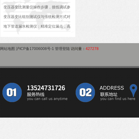
作指南
变压器是否合格？
变压器变比测量仪操作步骤，接线调试参
数设定变比测试数据保存使用教程
变压器变比组别测试仪与传统检测方式对
比：精度、速度与安全性深度分析
地下管道漏水检测仪：精准定位漏点，高
效排查地下管网渗漏问题
网站地图
沪ICP备17006008号-1
管理登陆
访问量：
427278