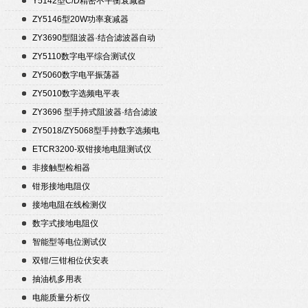
Y5142型C/D精密不平衡衰减器
（50Ω）
ZY5146型20W功率衰减器
ZY3690型阻波器·结合滤波器自动
测试仪
ZY5110数字电平综合测试仪
ZY5060数字电平振荡器
ZY5010数字选频电平表
ZY3696 型手持式阻波器·结合滤波
器自动测试仪
ZY5018/ZY5068型手持数字选频电
平表/电平振荡器
ETCR3200-双钳接地电阻测试仪
非接触型检相器
钳形接地电阻仪
接地电阻在线检测仪
数字式接地电阻仪
智能型等电位测试仪
双钳/三钳相位伏安表
抽油机多用表
电能质量分析仪