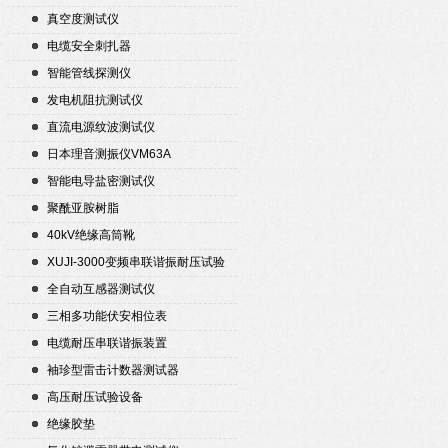
真空度测试仪
电缆安全刺扎器
智能管线探测仪
发电机阻抗测试仪
直流电源纹波测试仪
日本理音测振仪VM63A
智能电导盐密测试仪
聚酰亚胺树脂
40kV绝缘高筒靴
XUJI-3000变频串联谐振耐压试验
装置
全自动互感器测试仪
三相多功能伏安相位表
电缆耐压串联谐振装置
袖珍型雷击计数器测试器
高压耐压试验设备
绝缘胶垫