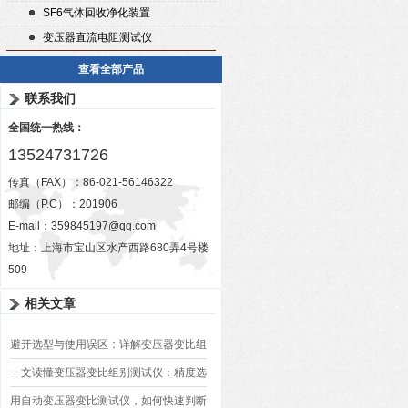
SF6气体回收净化装置
变压器直流电阻测试仪
查看全部产品
联系我们
全国统一热线：
13524731726
传真（FAX）：86-021-56146322
邮编（P.C）：201906
E-mail：
359845197@qq.com
地址：上海市宝山区水产西路680弄4号楼
509
相关文章
避开选型与使用误区：详解变压器变比组
别测试仪的日常校准方法、常见组别识别
一文读懂变压器变比组别测试仪：精度选
异常排查方案
型、接线规范、报告生成全流程标准化操
用自动变压器变比测试仪，如何快速判断