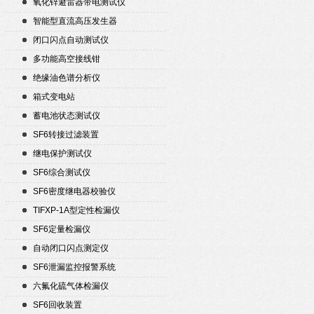
氧化锌避雷器带电测试仪
智能型直流高压发生器
闭口闪点自动测试仪
多功能高空接线钳
绝缘油色谱分析仪
箱式变电站
蓄电池状态测试仪
SF6转接过滤装置
继电保护测试仪
SF6综合测试仪
SF6密度继电器校验仪
TIFXP-1A型定性检漏仪
SF6定量检漏仪
自动闭口闪点测定仪
SF6泄漏监控报警系统
六氟化硫气体检漏仪
SF6回收装置