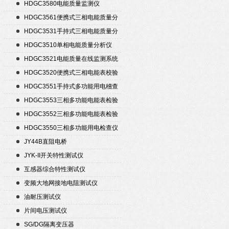
置
HDGC3580电能质量监测仪
HDGC3561便携式三相电能质量分
析仪
HDGC3531手持式三相电能质量分
析仪
HDGC3510单相电能质量分析仪
HDGC3521电能质量在线监测系统
HDGC3520便携式三相电能表校验
仪
HDGC3551手持式多功能用电稽查
仪
HDGC3553三相多功能电能表检验
装置
HDGC3552三相多功能电能表检验
装置
HDGC3550三相多功能用电检查仪
JY44B直阻电桥
JYK-II开关特性测试仪
互感器综合特性测试仪
变频大地网接地电阻测试仪
油耐压测试仪
片间电压测试仪
SG/DG隔离变压器