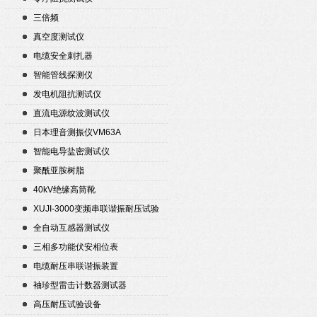
三倍频
真空度测试仪
电缆安全刺扎器
智能管线探测仪
发电机阻抗测试仪
直流电源纹波测试仪
日本理音测振仪VM63A
智能电导盐密测试仪
聚酰亚胺树脂
40kV绝缘高筒靴
XUJI-3000变频串联谐振耐压试验
装置
全自动互感器测试仪
三相多功能伏安相位表
电缆耐压串联谐振装置
袖珍型雷击计数器测试器
高压耐压试验设备