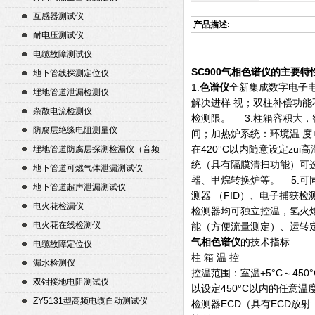
互感器测试仪
产品描述:
耐电压测试仪
电缆故障测试仪
SC900气相色谱仪的主要特
地下管线探测定位仪
1.
色谱仪
全新集成数字电子电
埋地管道泄漏检测仪
解决进样 视；双柱补偿功能
杂散电流检测仪
检测限。 3.柱箱容积大
防腐层绝缘电阻测量仪
间；加热炉系统：环境温 度+5
在420°C以内随意设定zu
埋地管道防腐层探测检漏仪（音频
统（具有隔膜清扫功能）可
检漏仪）
地下管道可燃气体泄漏测试仪
器、甲烷转换炉等。 5.
地下管道超声泄漏测试仪
测器 （FID）、电子捕获
电火花检漏仪
检测器均可独立控温，氢火
电火花在线检测仪
能（方便流量测定）、运转
气相色谱仪
的技术指标
电缆故障定位仪
柱 箱 温 控
漏水检测仪
控温范围：室温+5°C～450
双钳接地电阻测试仪
以设定450°C以内的任意温度 
ZY5131型高频电缆自动测试仪
检测器ECD（具有ECD放射