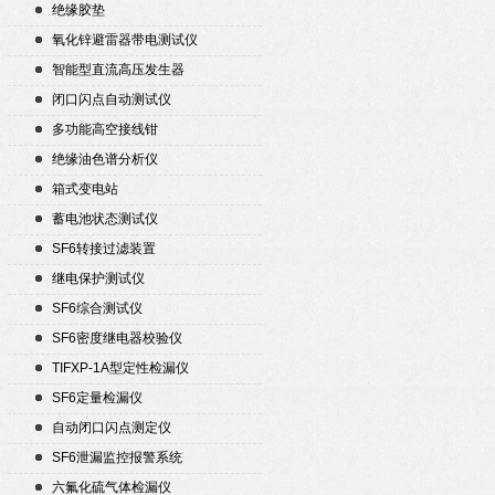
绝缘胶垫
氧化锌避雷器带电测试仪
智能型直流高压发生器
闭口闪点自动测试仪
多功能高空接线钳
绝缘油色谱分析仪
箱式变电站
蓄电池状态测试仪
SF6转接过滤装置
继电保护测试仪
SF6综合测试仪
SF6密度继电器校验仪
TIFXP-1A型定性检漏仪
SF6定量检漏仪
自动闭口闪点测定仪
SF6泄漏监控报警系统
六氟化硫气体检漏仪