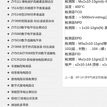
检测限：M≤1x10-13g/ml(r
ZY5111 继电保护高频通道测试仪
温度：400°C
Y5142型C/D精密不平衡衰减器
检测器T
（50Ω）
ZY5146型20W功率衰减器
敏感度：＞5000mV-ml/m
ZY3690型阻波器·结合滤波器自动
检测器NPD
测试仪
ZY5110数字电平综合测试仪
检测限：＜1x10-12g/s(N) 
ZY5060数字电平振荡器
检测器E
ZY5010数字选频电平表
检测限：MS≤2x10-11g/s(噻
ZY3696 型手持式阻波器·结合滤波
102(硫，对数），104（磷）
器自动测试仪
ZY5018/ZY5068型手持数字选频电
检测器FID
平表/电平振荡器
检测限：M≤1x10-12g/s(
ETCR3200-双钳接地电阻测试仪
噪声：≤2x10-14A 漂移：≤1x
非接触型检相器
钳形接地电阻仪
上一篇 :
XP-1A SF6气体定性检
接地电阻在线检测仪
数字式接地电阻仪
智能型等电位测试仪
双钳/三钳相位伏安表
抽油机多用表