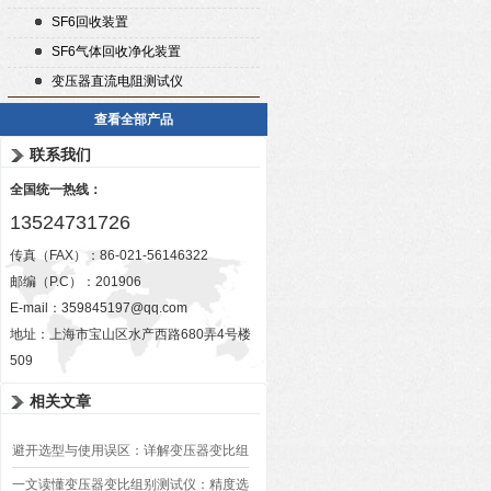
SF6回收装置
SF6气体回收净化装置
变压器直流电阻测试仪
查看全部产品
联系我们
全国统一热线：
13524731726
传真（FAX）：86-021-56146322
邮编（P.C）：201906
E-mail：
359845197@qq.com
地址：上海市宝山区水产西路680弄4号楼
509
相关文章
避开选型与使用误区：详解变压器变比组
别测试仪的日常校准方法、常见组别识别
一文读懂变压器变比组别测试仪：精度选