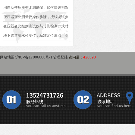
异常排查方案
型、接线规范、报告生成全流程标准化操
用自动变压器变比测试仪，如何快速判断
作指南
变压器是否合格？
变压器变比测量仪操作步骤，接线调试参
数设定变比测试数据保存使用教程
变压器变比组别测试仪与传统检测方式对
比：精度、速度与安全性深度分析
地下管道漏水检测仪：精准定位漏点，高
效排查地下管网渗漏问题
网站地图
沪ICP备17006008号-1
管理登陆
访问量：
426893