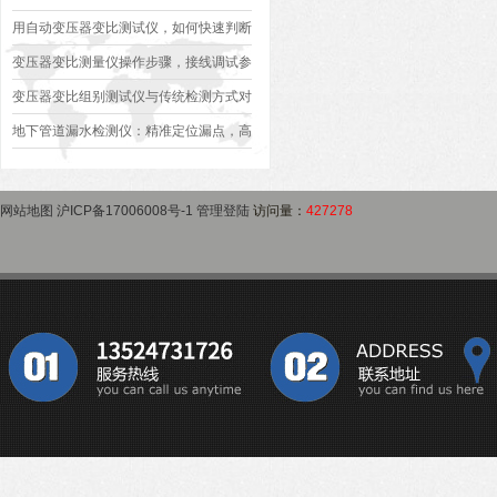
异常排查方案
型、接线规范、报告生成全流程标准化操
用自动变压器变比测试仪，如何快速判断
作指南
变压器是否合格？
变压器变比测量仪操作步骤，接线调试参
数设定变比测试数据保存使用教程
变压器变比组别测试仪与传统检测方式对
比：精度、速度与安全性深度分析
地下管道漏水检测仪：精准定位漏点，高
效排查地下管网渗漏问题
网站地图
沪ICP备17006008号-1
管理登陆
访问量：
427278