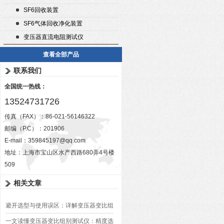
SF6回收装置
SF6气体回收净化装置
变压器直流电阻测试仪
查看全部产品
联系我们
全国统一热线：
13524731726
传真（FAX）：86-021-56146322
邮编（P.C）：201906
E-mail：
359845197@qq.com
地址：上海市宝山区水产西路680弄4号楼
509
相关文章
避开选型与使用误区：详解变压器变比组
别测试仪的日常校准方法、常见组别识别
一文读懂变压器变比组别测试仪：精度选