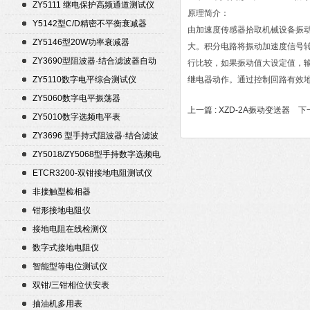
ZY5111 继电保护高频通道测试仪
原理简介：
Y5142型C/D精密不平衡衰减器
由加速度传感器拾取机械设备振
（50Ω）
ZY5146型20W功率衰减器
大。积分电路将振动加速度信号
ZY3690型阻波器·结合滤波器自动
行比较，如果振动值大设定值，
测试仪
ZY5110数字电平综合测试仪
继电器动作。通过控制回路有效
ZY5060数字电平振荡器
上一篇 :
XZD-2A振动变送器
下一
ZY5010数字选频电平表
ZY3696 型手持式阻波器·结合滤波
器自动测试仪
ZY5018/ZY5068型手持数字选频电
平表/电平振荡器
ETCR3200-双钳接地电阻测试仪
非接触型检相器
钳形接地电阻仪
接地电阻在线检测仪
数字式接地电阻仪
智能型等电位测试仪
双钳/三钳相位伏安表
抽油机多用表