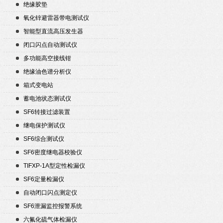
绝缘胶垫
氧化锌避雷器带电测试仪
智能型直流高压发生器
闭口闪点自动测试仪
多功能高空接线钳
绝缘油色谱分析仪
箱式变电站
蓄电池状态测试仪
SF6转接过滤装置
继电保护测试仪
SF6综合测试仪
SF6密度继电器校验仪
TIFXP-1A型定性检漏仪
SF6定量检漏仪
自动闭口闪点测定仪
SF6泄漏监控报警系统
六氟化硫气体检漏仪