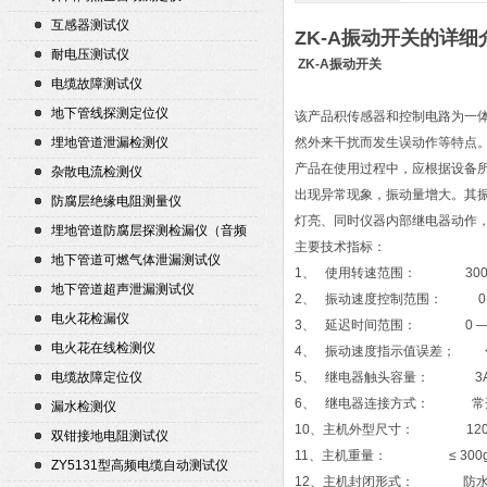
互感器测试仪
ZK-A振动开关的详细
耐电压测试仪
ZK-A振动开关
电缆故障测试仪
地下管线探测定位仪
该产品积传感器和控制电路为一
埋地管道泄漏检测仪
然外来干扰而发生误动作等特点
产品在使用过程中，应根据设备所
杂散电流检测仪
出现异常现象，振动量增大。其
防腐层绝缘电阻测量仪
灯亮、同时仪器内部继电器动作
埋地管道防腐层探测检漏仪（音频
主要技术指标：
检漏仪）
地下管道可燃气体泄漏测试仪
1、 使用转速范围： 300 —
地下管道超声泄漏测试仪
2、 振动速度控制范围： 0 —
电火花检漏仪
3、 延迟时间范围： 0 — 
电火花在线检测仪
4、 振动速度指示值误差； <
电缆故障定位仪
5、 继电器触头容量： 3
6、 继电器连接方式： 常
漏水检测仪
10、主机外型尺寸： 120× 
双钳接地电阻测试仪
11、主机重量： ≤ 300
ZY5131型高频电缆自动测试仪
12、主机封闭形式： 防水 