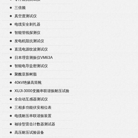
三倍频
真空度测试仪
电缆安全刺扎器
智能管线探测仪
发电机阻抗测试仪
直流电源纹波测试仪
日本理音测振仪VM63A
智能电导盐密测试仪
聚酰亚胺树脂
40kV绝缘高筒靴
XUJI-3000变频串联谐振耐压试验
装置
全自动互感器测试仪
三相多功能伏安相位表
电缆耐压串联谐振装置
袖珍型雷击计数器测试器
高压耐压试验设备