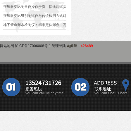
作指南
变压器是否合格？
变压器变比测量仪操作步骤，接线调试参
数设定变比测试数据保存使用教程
变压器变比组别测试仪与传统检测方式对
比：精度、速度与安全性深度分析
地下管道漏水检测仪：精准定位漏点，高
效排查地下管网渗漏问题
网站地图
沪ICP备17006008号-1
管理登陆
访问量：
426489