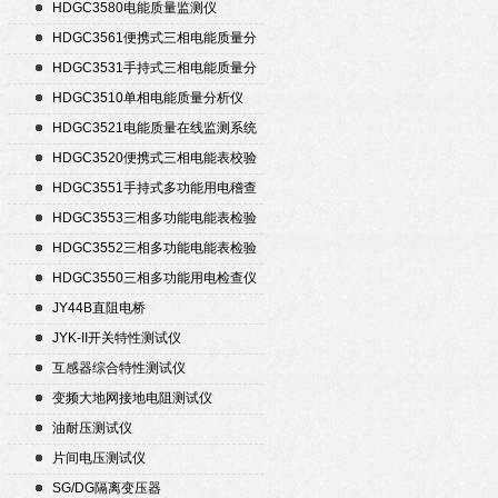
置
HDGC3580电能质量监测仪
HDGC3561便携式三相电能质量分
析仪
HDGC3531手持式三相电能质量分
析仪
HDGC3510单相电能质量分析仪
HDGC3521电能质量在线监测系统
HDGC3520便携式三相电能表校验
仪
HDGC3551手持式多功能用电稽查
仪
HDGC3553三相多功能电能表检验
装置
HDGC3552三相多功能电能表检验
装置
HDGC3550三相多功能用电检查仪
JY44B直阻电桥
JYK-II开关特性测试仪
互感器综合特性测试仪
变频大地网接地电阻测试仪
油耐压测试仪
片间电压测试仪
SG/DG隔离变压器