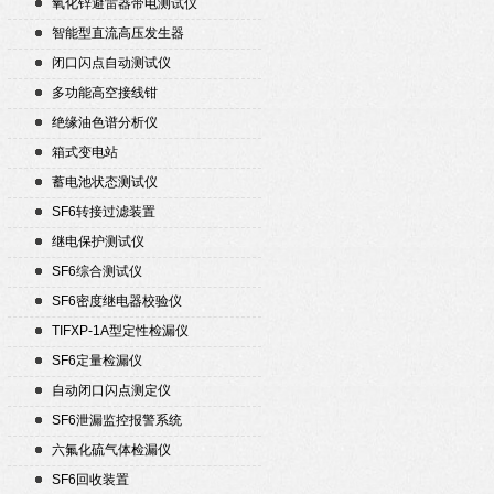
氧化锌避雷器带电测试仪
智能型直流高压发生器
闭口闪点自动测试仪
多功能高空接线钳
绝缘油色谱分析仪
箱式变电站
蓄电池状态测试仪
SF6转接过滤装置
继电保护测试仪
SF6综合测试仪
SF6密度继电器校验仪
TIFXP-1A型定性检漏仪
SF6定量检漏仪
自动闭口闪点测定仪
SF6泄漏监控报警系统
六氟化硫气体检漏仪
SF6回收装置