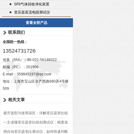
SF6气体回收净化装置
变压器直流电阻测试仪
查看全部产品
联系我们
全国统一热线：
13524731726
传真（FAX）：86-021-56146322
邮编（P.C）：201906
E-mail：
359845197@qq.com
地址：上海市宝山区水产西路680弄4号楼
509
相关文章
避开选型与使用误区：详解变压器变比组
别测试仪的日常校准方法、常见组别识别
一文读懂变压器变比组别测试仪：精度选
异常排查方案
型、接线规范、报告生成全流程标准化操
用自动变压器变比测试仪，如何快速判断