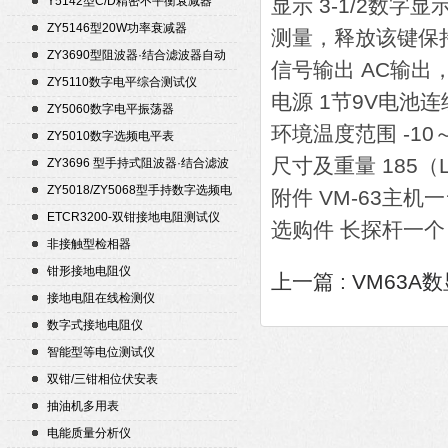
Y5142型C/D精密不平衡衰减器
显示 3-1/2数字
（50Ω）
ZY5146型20W功率衰减器
测量，释放该键保
ZY3690型阻波器·结合滤波器自动
信号输出 AC输出
测试仪
ZY5110数字电平综合测试仪
电源 1节9V电池
ZY5060数字电平振荡器
环境温度范围 -10
ZY5010数字选频电平表
尺寸及重量 185（
ZY3696 型手持式阻波器·结合滤波
器自动测试仪
ZY5018/ZY5068型手持数字选频电
附件 VM-63主
平表/电平振荡器
ETCR3200-双钳接地电阻测试仪
选购件 长探杆一
非接触型检相器
钳形接地电阻仪
上一篇 :
VM63A
接地电阻在线检测仪
数字式接地电阻仪
智能型等电位测试仪
双钳/三钳相位伏安表
抽油机多用表
电能质量分析仪