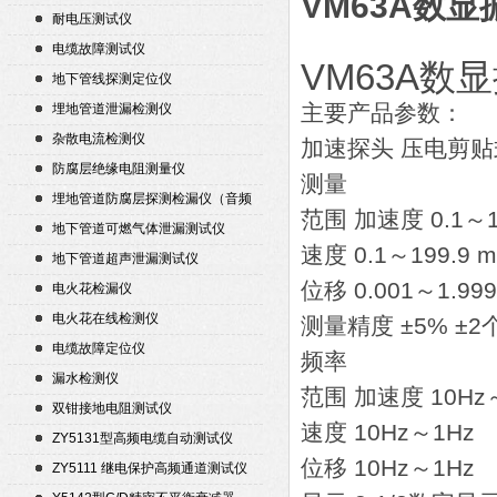
VM63A数
耐电压测试仪
电缆故障测试仪
VM63A数
地下管线探测定位仪
主要产品参数：
埋地管道泄漏检测仪
杂散电流检测仪
加速探头 压电剪
防腐层绝缘电阻测量仪
测量
埋地管道防腐层探测检漏仪（音频
范围 加速度 0.1～19
检漏仪）
地下管道可燃气体泄漏测试仪
速度 0.1～199.9 
地下管道超声泄漏测试仪
位移 0.001～1.99
电火花检漏仪
电火花在线检测仪
测量精度 ±5% ±
电缆故障定位仪
频率
漏水检测仪
范围 加速度 10Hz
双钳接地电阻测试仪
速度 10Hz～1Hz
ZY5131型高频电缆自动测试仪
位移 10Hz～1Hz
ZY5111 继电保护高频通道测试仪