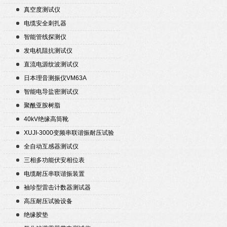
真空度测试仪
电缆安全刺扎器
智能管线探测仪
发电机阻抗测试仪
直流电源纹波测试仪
日本理音测振仪VM63A
智能电导盐密测试仪
聚酰亚胺树脂
40kV绝缘高筒靴
XUJI-3000变频串联谐振耐压试验
装置
全自动互感器测试仪
三相多功能伏安相位表
电缆耐压串联谐振装置
袖珍型雷击计数器测试器
高压耐压试验设备
绝缘胶垫