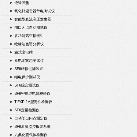
绝缘胶垫
氧化锌避雷器带电测试仪
智能型直流高压发生器
闭口闪点自动测试仪
多功能高空接线钳
绝缘油色谱分析仪
箱式变电站
蓄电池状态测试仪
SF6转接过滤装置
继电保护测试仪
SF6综合测试仪
SF6密度继电器校验仪
TIFXP-1A型定性检漏仪
SF6定量检漏仪
自动闭口闪点测定仪
SF6泄漏监控报警系统
六氟化硫气体检漏仪