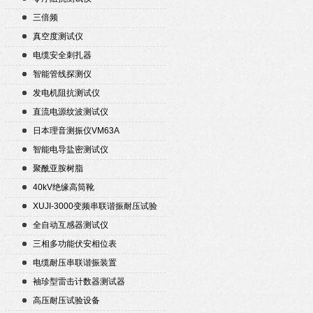
三倍频
真空度测试仪
电缆安全刺扎器
智能管线探测仪
发电机阻抗测试仪
直流电源纹波测试仪
日本理音测振仪VM63A
智能电导盐密测试仪
聚酰亚胺树脂
40kV绝缘高筒靴
XUJI-3000变频串联谐振耐压试验
装置
全自动互感器测试仪
三相多功能伏安相位表
电缆耐压串联谐振装置
袖珍型雷击计数器测试器
高压耐压试验设备